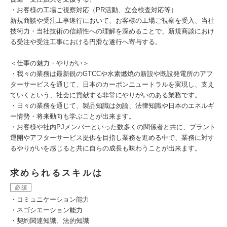
・お客様の工場ご視察対応（PR活動、立会検査対応等）
新規商談や受注工事遂行において、お客様の工場ご視察を受入、当社
技術力・当社技術の信頼性への理解を深めることで、新規商談におけ
る受注や受注工事における円滑な遂行へ寄与する。
＜仕事の魅力・やりがい＞
・我々の業務は最新鋭のGTCCや水素燃焼の新設や既設発電所のアフ
ターサービスを通じて、日本のカーボンニュートラルを実現し、支え
ていくという、社会に貢献する非常にやりがいのある業務です。
・日々の業務を通じて、製品知識は勿論、法律知識や日本のエネルギ
ー情勢・将来動向も学ぶことが出来ます。
・お客様や社内PJメンバーといった数多くの関係者と共に、プラント
運開やアフターサービス提供を目指し業務を進める中で、業務に対す
るやりがいを感じると共に自らの成長も味わうことが出来ます。
求められるスキルは
必須
・コミュニケーション能力
・ネゴシエーション能力
・契約関連知識、法的知識