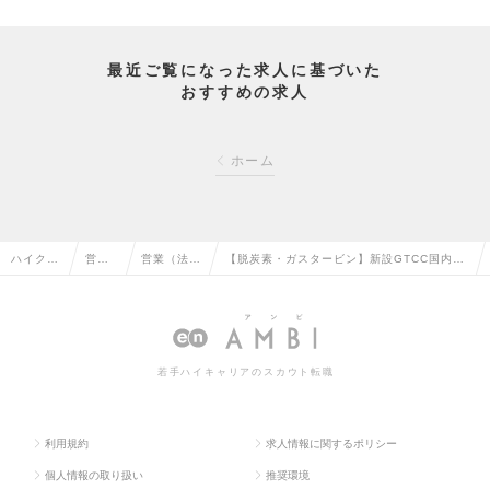
最近ご覧になった求人に基づいた
おすすめの求人
ホーム
ハイクラ
営業
営業（法人
【脱炭素・ガスタービン】新設GTCC国内営
ス求人T
系の
向け）の転
業、既設GTCCアフターサービス国内営業の
OP
転職
職
求人情報
若手ハイキャリアのスカウト転職
利用規約
求人情報に関するポリシー
個人情報の取り扱い
推奨環境