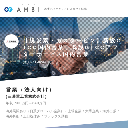
若手ハイキャリアのスカウト転職
掲載期間
26/07/31～26/08/13
【脱炭素・ガスタービン】新設G
TCC国内営業、既設GTCCアフ
ターサービス国内営業
求人No.EAKVM-03
営業（法人向け）
三菱重工業株式会社
年収
500万円～849万円
海外展開あり（日系グローバル企業）
上場企業
大手企業
海外出張
海外折衝
土日祝休み
フレックス勤務