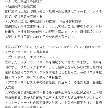
ールして工事完了を目指す。
・新規商談の受注支援
遂行業務（上記）で得た知見・教訓を新規商談にフィードバックする
形で、受注営業を支援する。
・お客様の工場ご視察対応（PR活動、立会検査対応等）
新規商談や受注工事遂行において、お客様の工場ご視察を受入、当社
技術力・当社技術の信頼性への理解を深めることで、新規商談におけ
る受注や受注工事における円滑な遂行へ寄与する。
➁国内GTCCプラントならびにコンベンショナルプラント向けタービ
ンのアフターサービス営業業務
・受注工事遂行（エグゼキューション）
受注したアフターサービス工事を納期までに完成・引き渡し、代金を
回収する。プロジェクトマネージャと協調しながら多岐に渡る社内関
連部署を纏めてプロジェクトを前進させるとともに、各種リスクを把
握・コントロールして工事完了を目指す。
・アフターサービス工事の推奨提案、売込みによる販売促進・受注拡
大支援
お客様の安定運用に寄与する点検・修理工事ならびに経済性向上・環
境負荷低減に繋がる性能改善工事・水素焚き改造工事等をプロジェク
トマネージャー・社内関連部署と計画し、お客様へ提案を行い、販売
促進・受注拡大を支援する。