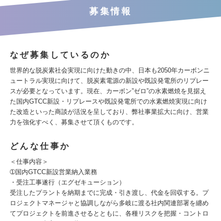
募集情報
なぜ募集しているのか
世界的な脱炭素社会実現に向けた動きの中、日本も2050年カーボンニ
ュートラル実現に向けて、脱炭素電源の新設や既設発電所のリプレー
スが必要となっています。現在、カーボン”ゼロ”の水素燃焼を見据え
た国内GTCC新設・リプレースや既設発電所での水素燃焼実現に向け
た改造といった商談が活況を呈しており、弊社事業拡大に向け、営業
力を強化すべく、募集させて頂くものです。
どんな仕事か
＜仕事内容＞
➀国内GTCC新設営業納入業務
・受注工事遂行（エグゼキューション）
受注したプラントを納期までに完成・引き渡し、代金を回収する。プ
ロジェクトマネージャと協調しながら多岐に渡る社内関連部署を纏め
てプロジェクトを前進させるとともに、各種リスクを把握・コントロ