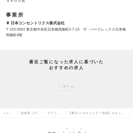
５４００名
事業所
日本コンセントリクス株式会社
〒103-0002 東京都中央区日本橋馬喰町2-7-15 ザ・パークレックス日本橋
馬喰町4階
最近ご覧になった求人に基づいた
おすすめの求人
ホーム
ハイク
技術系（IT・
テクニカ
【東京 x セキュリティ領域】セキュリ
ラス求
Web・通信
ルサポー
ティ関連のテクニカルサポートポジショ
人TOP
系）の転職
トの転職
ンの新規募集！の求人情報