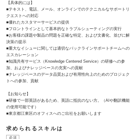
【具体的には】
■テキスト、電話、メール、オンラインでのテクニカルなサポートリ
クエストへの対応
■優れたカスタマーサービスの提供
■フロントラインとして基本的なトラブルシューティングの実行
■お客様の課題や製品の問題を正確な特定、および文書化、並びに解
決策の提示
■重大なイシューに関しては適切なバックラインサポートチームへの
エスカレーション
■知識共有サービス（Knowledge Centered Service）の研修への参
加、およびナレッジベースの充実への貢献
■ナレッジベースのデータ品質および有用性向上のためのプロジェク
トへの参加、貢献
【お知らせ】
■研修で一部英語があるため、英語に抵抗のない方。（AIや翻訳機能
の使用可能です）
■東京都江東区のオフィスへのご出社をお願いします
求められるスキルは
必須