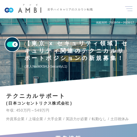
若手ハイキャリアのスカウト転職
掲載期間
26/08/04～26/08/17
【東京 x セキュリティ領域】セ
キュリティ関連のテクニカルサ
ポートポジションの新規募集！
求人No.MXSHJ-SecurityL1
テクニカルサポート
日本コンセントリクス株式会社
年収
450万円～549万円
外資系企業
上場企業
大手企業
英語力が必要
転勤なし
土日祝休み