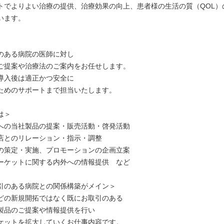
トでよりよい治療の提供、治療効果の向上、患者様の生活の質（QOL）
います。
のある病院の医師に対し
ご提案や治療法のご案内をお任せします。
導入後は適正かつ安全に
ためのサポートまで担当いたします。
は＞
への当社製品の提案・販売活動・啓発活動
店とのリレーション・指示・調整
の策定・実施、プロモーションの企画立案
ーケットに関する内外への情報提供 など
引のある病院との関係構築がメイン＞
どの新規開拓ではなく既にお取引のある
製品のご提案や情報提供を行い
ケットを拡大していくお仕事内容です。