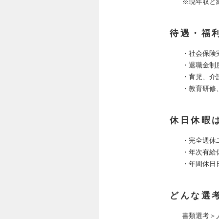
※現年収と
待遇・福
・社会保険
・退職金制
・育児、介
・教育研修、
休日休暇
・完全週休
・年次有給
・年間休日日
どんな選
書類選考＞