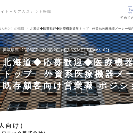
ハイキャリアのスカウト転職
初めて
法人向け）の転職
北海道◆応募歓迎◆医療機器業界トップ 外資系医療機器メーカー/既
掲載期間
26/08/07～26/08/20
求人No.MEDT-Reina102
北海道◆応募歓迎◆医療機
トップ 外資系医療機器メー
既存顧客向け営業職 ポジシ
人向け）