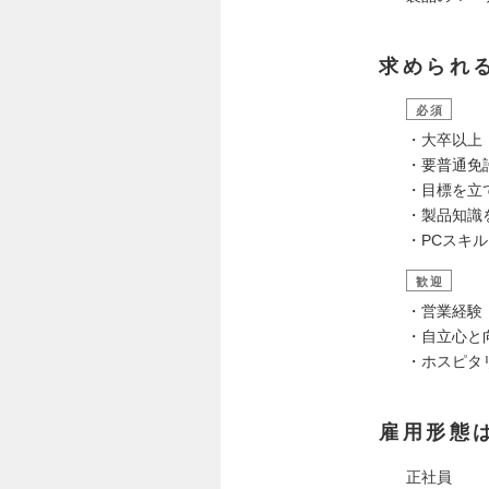
求められ
必須
・大卒以上
・要普通免
・目標を立
・製品知識
・PCスキル（W
歓迎
・営業経験
・自立心と
・ホスピタ
雇用形態
正社員