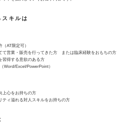
るスキルは
許（AT限定可）
てて営業・販売を行ってきた方 または臨床経験をおもちの方
を習得する意欲のある方
ord/Excel/PowerPoint）
向上心をお持ちの方
リティ溢れる対人スキルをお持ちの方
は