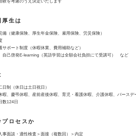
経験を考慮のうえ決定いたします
利厚生は
完備（健康保険、厚生年金保険、雇用保険、労災保険）
度
護サポート制度（休暇休業、費用補助など）
自己啓発E-learning（英語学習は全額会社負担にて受講可） など
は
二日制（休日は土日祝日）
休暇、慶弔休暇、産前産後休暇、育児・看護休暇、介護休暇、バースデ
数124日
考プロセスか
人事面談・適性検査＞面接（複数回）＞内定