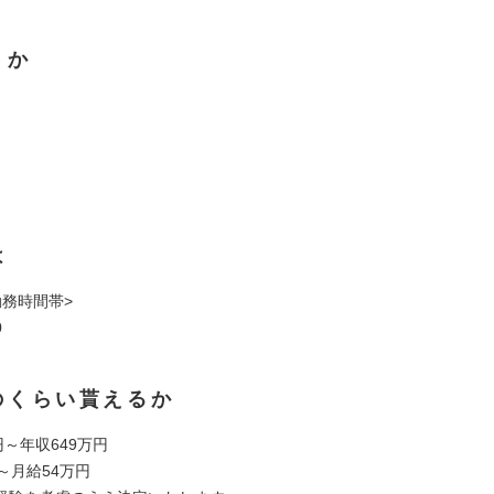
くか
は
勤務時間帯>
0
のくらい貰えるか
円～年収649万円
～月給54万円