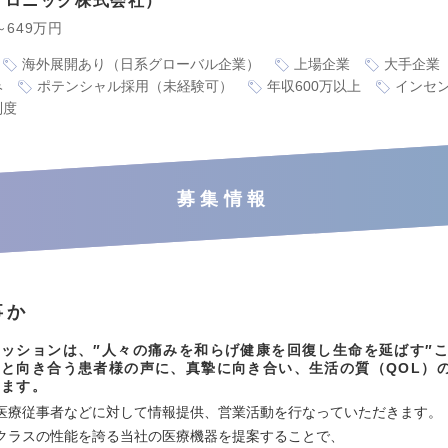
トロニック株式会社
～649万円
海外展開あり（日系グローバル企業）
上場企業
大手企業
み
ポテンシャル採用（未経験可）
年収600万以上
インセ
制度
募集情報
事か
ッションは、″人々の痛みを和らげ健康を回復し生命を延ばす″
と向き合う患者様の声に、真摯に向き合い、生活の質（QOL）
います。
医療従事者などに対して情報提供、営業活動を行なっていただきます。
クラスの性能を誇る当社の医療機器を提案することで、