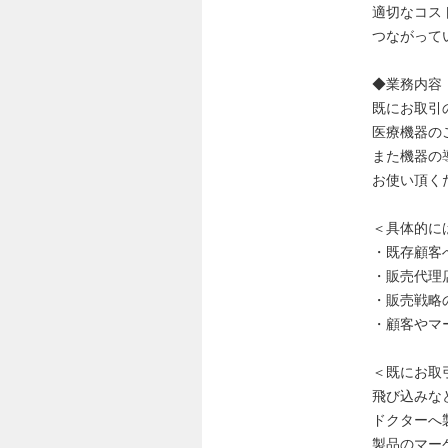
適切なコス
つながって
◆業務内容
既にお取引
医療機器の
また機器の
お使い頂く
＜具体的に
・既存顧客
・販売代理
・販売戦略
・顧客やマ
＜既にお取
飛び込みな
ドクターへ
製品のマー