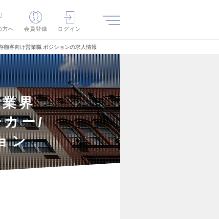
の方へ
会員登録
ログイン
存顧客向け営業職 ポジションの求人情報
器業界
カー/
ョン