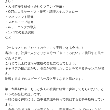
さい！
・入社時座学研修（会社やブランド理解）
・OJTによるサービス・接客・調理スキルフォロー
・マネジメント研修
・スキルアップ研修
・e-ラーニングの導入
・1on1での面談実施
など
《一人ひとりの「やってみたい」を実現できる会社に》
当社には、社員一人ひとりが自分の「やってみたい」に挑戦する風土
があります。
これまで以上に現場が主役の会社になるでしょう。
キャリアの幅が広がり、各自が実現したいことをできるチャンスが増
え、
挑戦するまでのスピードも一段と早くなると思います。
第二創業期の今、もっと多くの社員に経営に参加してもらいたい、と
いうのが当社の想いです。
一緒に働く仲間には、当事者意識を持って挑戦する姿勢を期待してい
ます。
「自分の手でブランドを育てたい」「新業態を立ち上げたい」など、