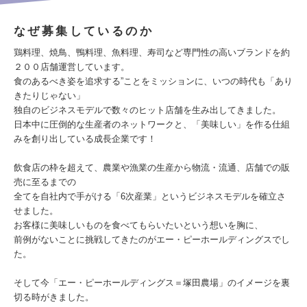
なぜ募集しているのか
鶏料理、焼鳥、鴨料理、魚料理、寿司など専門性の高いブランドを約
２００店舗運営しています。
食のあるべき姿を追求する”ことをミッションに、いつの時代も「あり
きたりじゃない」
独自のビジネスモデルで数々のヒット店舗を生み出してきました。
日本中に圧倒的な生産者のネットワークと、「美味しい」を作る仕組
みを創り出している成長企業です！
飲食店の枠を超えて、農業や漁業の生産から物流・流通、店舗での販
売に至るまでの
全てを自社内で手がける「6次産業」というビジネスモデルを確立さ
せました。
お客様に美味しいものを食べてもらいたいという想いを胸に、
前例がないことに挑戦してきたのがエー・ピーホールディングスでし
た。
そして今「エー・ピーホールディングス＝塚田農場」のイメージを裏
切る時がきました。