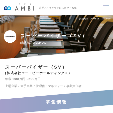
若手ハイキャリアのスカウト転職
掲載期間
26/08/03～26/08/16
スーパーバイザー（SV）
求人No.TWMLP-002
スーパーバイザー（SV）
株式会社エー・ピーホールディングス
年収
500万円～599万円
上場企業
大手企業
管理職・マネジャー
事業責任者
募集情報