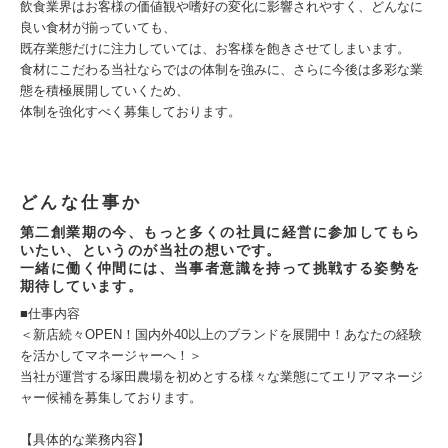
飲食業界はお客様の価値観や嗜好の変化に影響されやすく、どんなに
良い食材が揃っていても、
既存業態だけに注力していては、お客様を飽きさせてしまいます。
食材にこだわる当社ならではの体制を強みに、さらに今後は多彩な業
態を積極展開していくため、
体制を強化すべく募集しております。
どんな仕事か
第二創業期の今、もっと多くの社員に経営に参加してもら
いたい、というのが当社の想いです。
一緒に働く仲間には、当事者意識を持って挑戦する姿勢を
期待しています。
■仕事内容
＜新店続々OPEN！国内外40以上のブランドを展開中！あなたの経験
を活かしてマネージャーへ！＞
当社が運営する塚田農場を初めとする様々な業態にてエリアマネージ
ャー候補を募集しております。
【具体的な業務内容】