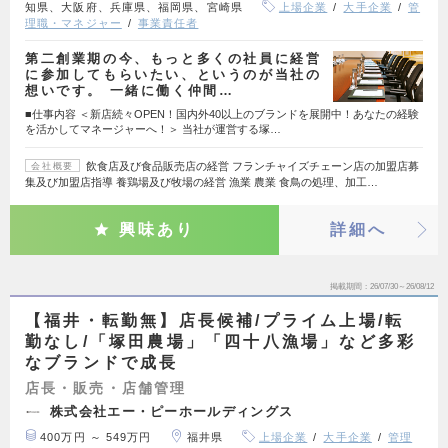
知県、大阪府、兵庫県、福岡県、宮崎県
上場企業
大手企業
管
理職・マネジャー
事業責任者
第二創業期の今、もっと多くの社員に経営
に参加してもらいたい、というのが当社の
想いです。 一緒に働く仲間…
■仕事内容 ＜新店続々OPEN！国内外40以上のブランドを展開中！あなたの経験
を活かしてマネージャーへ！＞ 当社が運営する塚…
飲食店及び食品販売店の経営 フランチャイズチェーン店の加盟店募
会社概要
集及び加盟店指導 養鶏場及び牧場の経営 漁業 農業 食鳥の処理、加工…
興味あり
詳細へ
掲載期間
26/07/30～26/08/12
【福井・転勤無】店長候補/プライム上場/転
勤なし/「塚田農場」「四十八漁場」など多彩
なブランドで成長
店長・販売・店舗管理
株式会社エー・ピーホールディングス
400万円 ～ 549万円
福井県
上場企業
大手企業
管理