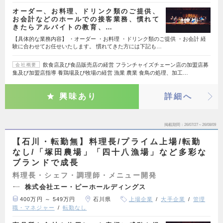
オーダー、お料理、ドリンク類のご提供、
お会計などのホールでの接客業務、慣れて
きたらアルバイトの教育、…
【具体的な業務内容】 ・オーダー ・お料理 ・ドリンク類のご提供 ・お会計 経
験に合わせてお任せいたします。 慣れてきた方には下記も…
飲食店及び食品販売店の経営 フランチャイズチェーン店の加盟店募
会社概要
集及び加盟店指導 養鶏場及び牧場の経営 漁業 農業 食鳥の処理、加工…
興味あり
詳細へ
掲載期間
26/07/27～26/08/09
【石川・転勤無】料理長/プライム上場/転勤
なし/「塚田農場」「四十八漁場」など多彩な
ブランドで成長
料理長・シェフ・調理師・メニュー開発
株式会社エー・ピーホールディングス
400万円 ～ 549万円
石川県
上場企業
大手企業
管理
職・マネジャー
転勤なし