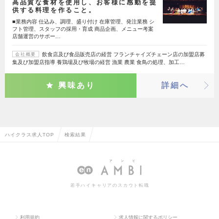
高品質な食材を使用し、お客様に感動を提
供する料理を作ること。
■業務内容 仕込み、調理、盛り付け 在庫管理、発注業務 シ
フト管理、スタッフの採用・育成 商品企画、メニュー考案
店舗運営のサポー…
飲食店及び食品販売店の経営 フランチャイズチェーン店の加盟店募
会社概要
集及び加盟店指導 養鶏場及び牧場の経営 漁業 農業 食鳥の処理、加工…
興味あり
詳細へ
ハイクラス求人TOP
検索結果
若手ハイキャリアのスカウト転職
利用規約
求人情報に関するポリシー