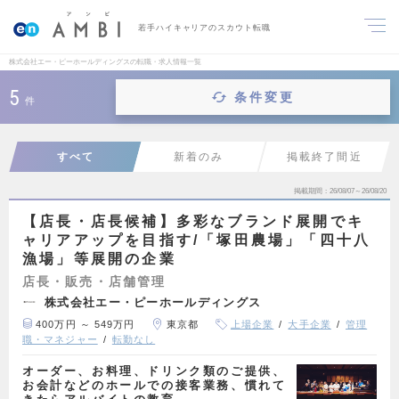
若手ハイキャリアのスカウト転職
株式会社エー・ピーホールディングスの転職・求人情報一覧
5
条件変更
件
すべて
新着のみ
掲載終了間近
掲載期間
26/08/07～26/08/20
【店長・店長候補】多彩なブランド展開でキ
ャリアアップを目指す/「塚田農場」「四十八
漁場」等展開の企業
店長・販売・店舗管理
株式会社エー・ピーホールディングス
400万円 ～ 549万円
東京都
上場企業
大手企業
管理
職・マネジャー
転勤なし
オーダー、お料理、ドリンク類のご提供、
お会計などのホールでの接客業務、慣れて