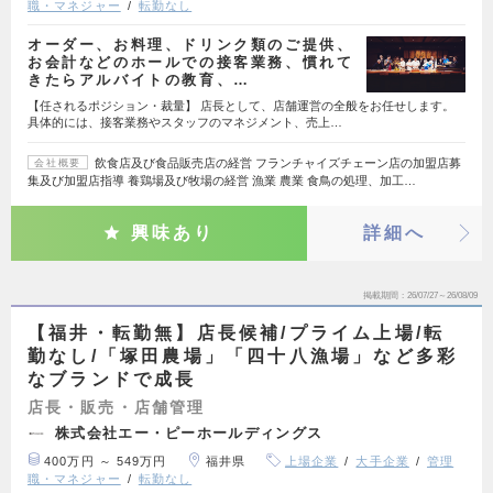
職・マネジャー
転勤なし
オーダー、お料理、ドリンク類のご提供、
お会計などのホールでの接客業務、慣れて
きたらアルバイトの教育、…
【任されるポジション・裁量】 店長として、店舗運営の全般をお任せします。
具体的には、接客業務やスタッフのマネジメント、売上…
飲食店及び食品販売店の経営 フランチャイズチェーン店の加盟店募
会社概要
集及び加盟店指導 養鶏場及び牧場の経営 漁業 農業 食鳥の処理、加工…
興味あり
詳細へ
掲載期間
26/07/27～26/08/09
【福井・転勤無】店長候補/プライム上場/転
勤なし/「塚田農場」「四十八漁場」など多彩
なブランドで成長
店長・販売・店舗管理
株式会社エー・ピーホールディングス
400万円 ～ 549万円
福井県
上場企業
大手企業
管理
職・マネジャー
転勤なし