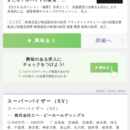
きたらアルバイトの教育、…
【任されるポジション・裁量】 店長として、店舗運営の全般をお任せします。
具体的には、接客業務やスタッフのマネジメント、売上…
飲食店及び食品販売店の経営 フランチャイズチェーン店の加盟店募
会社概要
集及び加盟店指導 養鶏場及び牧場の経営 漁業 農業 食鳥の処理、加工…
興味あり
詳細へ
興味のある求人に
チェックをつけよう!
興味あり
スカウトのマッチング精度があがる!
その求人への合格可能性がわかる!
掲載期間
26/08/03～26/08/16
スーパーバイザー（SV）
スーパーバイザー（SV）
株式会社エー・ピーホールディングス
500万円 ～ 599万円
北海道、宮城県、茨城県、栃木県、埼玉
県、千葉県、東京都、神奈川県、富山県、石川県、福井県、岐阜県、愛