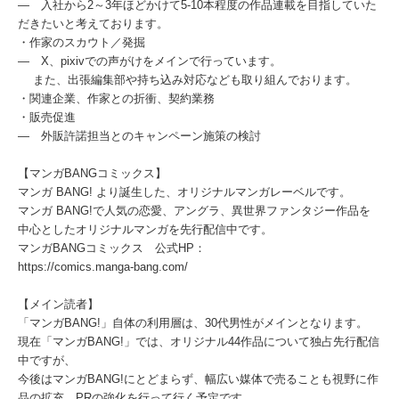
― 入社から2～3年ほどかけて5-10本程度の作品連載を目指していた
だきたいと考えております。
・作家のスカウト／発掘
― X、pixivでの声がけをメインで行っています。
また、出張編集部や持ち込み対応なども取り組んでおります。
・関連企業、作家との折衝、契約業務
・販売促進
― 外販許諾担当とのキャンペーン施策の検討
【マンガBANGコミックス】
マンガ BANG! より誕生した、オリジナルマンガレーベルです。
マンガ BANG!で人気の恋愛、アングラ、異世界ファンタジー作品を
中心としたオリジナルマンガを先行配信中です。
マンガBANGコミックス 公式HP：
https://comics.manga-bang.com/
【メイン読者】
「マンガBANG!」自体の利用層は、30代男性がメインとなります。
現在「マンガBANG!」では、オリジナル44作品について独占先行配信
中ですが、
今後はマンガBANG!にとどまらず、幅広い媒体で売ることも視野に作
品の拡充、PRの強化を行って行く予定です。