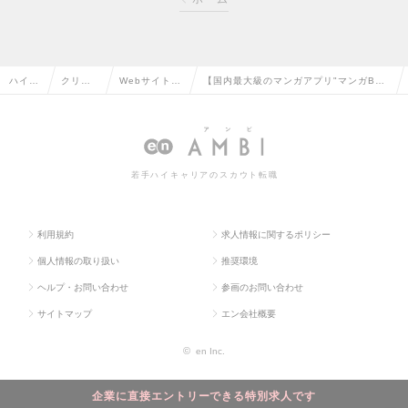
ハイク
クリエ
Webサイト運
【国内最大級のマンガアプリ"マンガBAN
ラス求
イティ
営・コンテン
G（マンガバン）"運営企業】オリジナル
人TOP
ブ系の
ツ企画の転職
マンガ編集担当を募集！の求人情報
転職
若手ハイキャリアのスカウト転職
利用規約
求人情報に関するポリシー
個人情報の取り扱い
推奨環境
ヘルプ・お問い合わせ
参画のお問い合わせ
サイトマップ
エン会社概要
©
en Inc.
企業に直接エントリーできる特別求人です