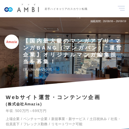
若手ハイキャリアのスカウト転職
掲載期間
26/08/06～26/08/19
【国内最大級のマンガアプリ"マ
ンガBANG（マンガバン）"運営
企業】オリジナルマンガ編集担
当を募集！
求人No.AMAZI-007
Webサイト運営・コンテンツ企画
株式会社Amazia
年収
500万円～699万円
上場企業
ベンチャー企業
新規事業・新サービス
土日祝休み
社長・
役員直下
フレックス勤務
リモートワーク可能