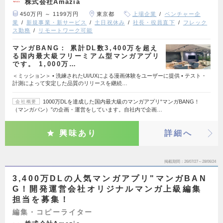
株式会社Amazia
450万円 ～ 1199万円
東京都
上場企業
ベンチャー企
業
新規事業・新サービス
土日祝休み
社長・役員直下
フレック
ス勤務
リモートワーク可能
マンガBANG： 累計DL数3,400万を超え
る国内最大級フリーミアム型マンガアプリ
です。 1,000万…
＜ミッション＞ • 洗練されたUI/UXによる漫画体験をユーザーに提供 • テスト・
計測によって安定した品質のリリースを継続…
1000万DLを達成した国内最大級のマンガアプリ“マンガBANG！
会社概要
（マンガバン）”の企画・運営をしています。自社内で企画…
興味あり
詳細へ
掲載期間
26/07/27～28/06/24
3,400万DLの人気マンガアプリ"マンガBAN
G！開発運営会社オリジナルマンガ上級編集
担当を募集！
編集・コピーライター