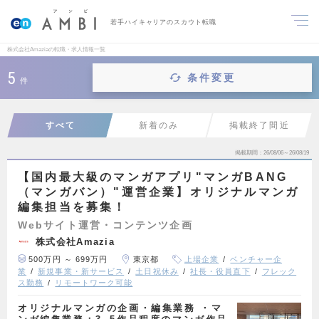
若手ハイキャリアのスカウト転職
株式会社Amaziaの転職・求人情報一覧
5
条件変更
件
すべて
新着のみ
掲載終了間近
掲載期間
26/08/06～26/08/19
【国内最大級のマンガアプリ"マンガBANG
（マンガバン）"運営企業】オリジナルマンガ
編集担当を募集！
Webサイト運営・コンテンツ企画
株式会社Amazia
500万円 ～ 699万円
東京都
上場企業
ベンチャー企
業
新規事業・新サービス
土日祝休み
社長・役員直下
フレック
ス勤務
リモートワーク可能
オリジナルマンガの企画・編集業務 ・マ