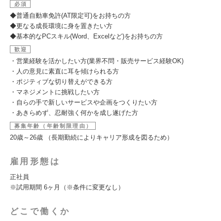
必須
◆普通自動車免許(AT限定可)をお持ちの方
◆更なる成長環境に身を置きたい方
◆基本的なPCスキル(Word、Excelなど)をお持ちの方
歓迎
・営業経験を活かしたい方(業界不問・販売サービス経験OK)
・人の意見に素直に耳を傾けられる方
・ポジティブな切り替えができる方
・マネジメントに挑戦したい方
・自らの手で新しいサービスや企画をつくりたい方
・あきらめず、忍耐強く何かを成し遂げた方
募集年齢（年齢制限理由）
20歳～26歳 （長期勤続によりキャリア形成を図るため）
雇用形態は
正社員
※試用期間 6ヶ月（※条件に変更なし）
どこで働くか