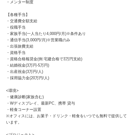
・メンター制度
【各種手当】
・交通費全額支給
・役職手当
・家族手当(一人当たり4,000円/月)※条件あり
・通信手当(3,000円/月)※営業職のみ
・出張旅費支給
・資格手当
・資格合格報奨金(例:宅建合格で3万円支給)
・結婚祝金(3万円-5万円)
・出産祝金(3万円/人)
・採用協力金(20万円/人)
<環境>
・健康診断(家族含む)
・Wディスプレイ、最新PC、携帯 貸与
・軽食コーナー設置
※オフィスには、お菓子・ドリンク・軽食をいつでも無料で提供して
います。
<プロジェクト>