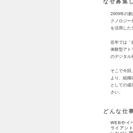
なぜ募集
2009年
クノロジー
を活用した
近年では「
体験型アト
のデジタル
そこで今回
より、組織
としての成
さい。
どんな仕
WEBやイ
ライアン