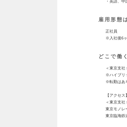
・英語、中
雇用形態
正社員
※入社後6
どこで働
＜東京支社＞
※ハイブリ
※転勤はあ
【アクセス
＜東京支社
東京モノレ
東京臨海鉄