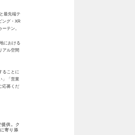
アと最先端テ
ピング・XR
ゥーテン。
発地における
リアル空間
することに
い」「営業
ご応募くだ
で提供。ク
に寄り添