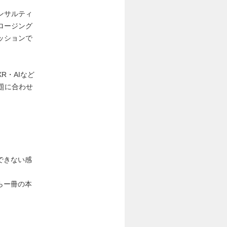
ンサルティ
ロージング
ッションで
R・AIなど
題に合わせ
できない感
らー冊の本