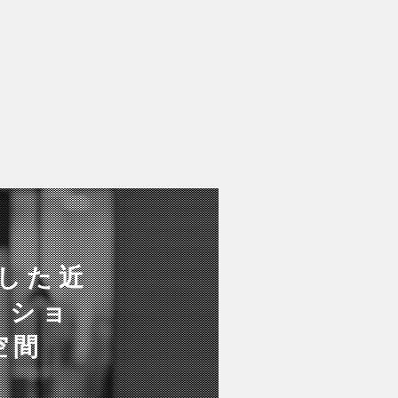
用した近
クショ
空間