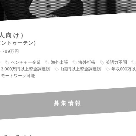
人向け）
ワントゥーテン
～799万円
備
ベンチャー企業
海外出張
海外折衝
英語力不問
3,000万円以上資金調達済
1億円以上資金調達済
年収600万
リモートワーク可能
募集情報