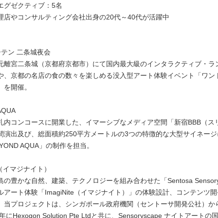
エグゼクティブ：5名
理店やコンサルティング会社出身の20代～40代が活躍中
ーテン 二条城夜会
元離宮二条城（京都府京都市）にて国内最大級のインタラクティブ・ラ
や、京都の名店の食の数々を楽しめる没入型アート体験イベント「ワン
」を開催。
AQUA
札内コンコースに開業した、イマーシブなメディア空間「新宿BBB（ス
間演出及び、総面積約250平方メートルの3つの特徴的な大型サイネー
YOND AQUA」の制作を担当。
ite（イマジナイト）
の豊かな自然、建築、テクノロジーを組み合わせた「Sentosa Sensory
アート体験「ImagiNite（イマジナイト）」の体験設計、コンテンツ
。当プロジェクトは、シンガポール政府機関（セントーサ開発公社）か
にHexogon Solution Pte Ltdと共に、Sensoryscape ナイトアー