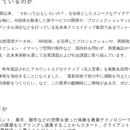
しているのか
の創業以来、「それっておもしろいの？」を信条としたユニークなアイデ
を軸に、AI技術を駆使した新サービスの開発や、プロジェクションマッ
デジタル演出などを行っている近未来クリエイティブ集団であるワント
自然環境データAI」「AR技術」を活用したプロジェクションや、再開
ラクション・イマーシブ空間の制作など、国内外を問わず、商業施設や
化・近未来体験を通じて企業課題および社会課題に取り組んでいます。
、昨年新設されたアカウントエグゼクティブ（法人営業）を複数名採用
体制を強化することになりました。「最新技術で世の中に感動を与えた
功体験をつくりたい」など、この業界の醍醐味にご興味がある方、ぜひ
事か
ベント、展示、都市などの空間を使った体験を最新テクノロジー
トの課題をヒアリングし提案することからスタート。クライアント