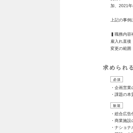
加、202
上記の事例
▍職務内容
雇入れ直後
変更の範囲
求められ
必須
・企画営業
・課題の本
歓迎
・総合広告
・商業施設
・ナショナ