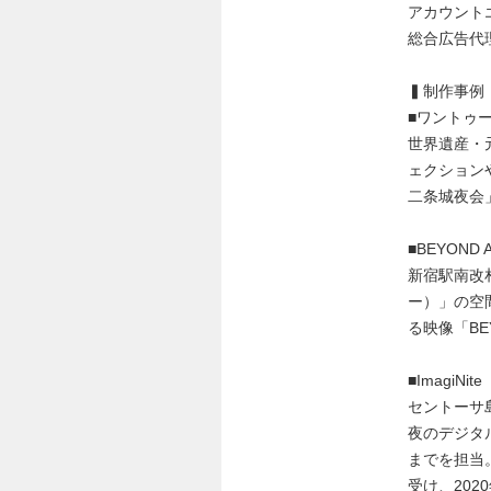
アカウント
総合広告代
▍制作事例
■ワントゥ
世界遺産・
ェクション
二条城夜会
■BEYOND 
新宿駅南改
ー）」の空
る映像「BE
■ImagiN
セントーサ島
夜のデジタル
までを担当
受け、2020年