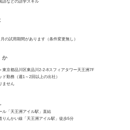
国語などの語学スキル
は
ヶ月の試用期間があります（条件変更無し）
くか
東京都品川区東品川2-2-8スフィアタワー天王洲7F
ッド勤務（週1～2回以上の出社）
りません
】
＞
ール「天王洲アイル駅」直結
道りんかい線「天王洲アイル駅」徒歩5分