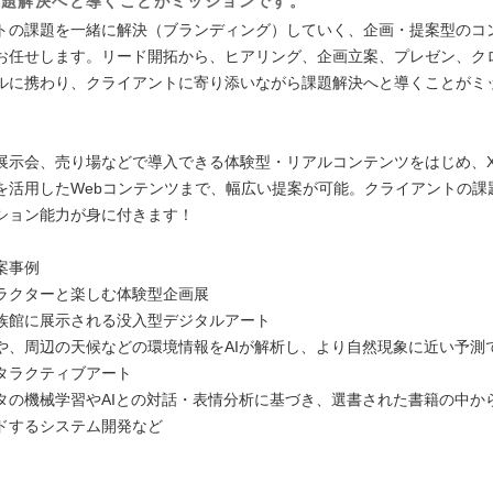
課題解決へと導くことがミッションです。
トの課題を一緒に解決（ブランディング）していく、企画・提案型のコ
お任せします。リード開拓から、ヒアリング、企画立案、プレゼン、ク
ルに携わり、クライアントに寄り添いながら課題解決へと導くことがミ
展示会、売り場などで導入できる体験型・リアルコンテンツをはじめ、X
を活用したWebコンテンツまで、幅広い提案が可能。クライアントの課
ション能力が身に付きます！
案事例
ラクターと楽しむ体験型企画展
族館に展示される没入型デジタルアート
や、周辺の天候などの環境情報をAIが解析し、より自然現象に近い予測
タラクティブアート
タの機械学習やAIとの対話・表情分析に基づき、選書された書籍の中か
ドするシステム開発など