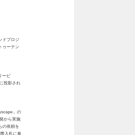
ンドプロジ
トゥーテン
リービ
ジに投影され
scape」の
開発から実施
らの依頼を
トの国際入札に参