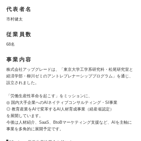
代表者名
市村健太
従業員数
68名
事業内容
株式会社アップグレードは、「東京大学工学系研究科・松尾研究室と
経済学部・柳川ゼミのアントレプレナーシッププログラム」を通じ、
設立されました。
「労働生産性革命を起こす」をミッションに、
◎ 国内大手企業へのAIネイティブコンサルティング・SI事業
◎ 教育産業をAIで変革するAI人材育成事業（経産省認定）
を展開しています。
今後は人材紹介、SaaS、BtoBマーケティング支援など、AIを主軸に
事業を多角的に展開予定です。