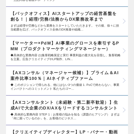
【バックオフィス】AIスタートアップの経営基盤を
創る！｜経理/労務/法務からDX業務改革まで
まずは経理や労務などから業務をスタートしていただきます。 その後、徐々に担
当範囲を広げ、バックオフィス全体のDX推進や組織…
【マーケター×PdM】AI事業のグロースを牽引するP
MM（プロダクトマーケティングマネージャー）
◆具体的な業務内容 (1)集客戦略策定と実行 事業利益の最大化を目指し、集客戦略
を立案。広告クリエイティブやLP制作、LIN…
【AXコンサル（マネージャー候補）】プライム＆AI
案件比率100％｜AIネイティブファーム
◆ このポジションで得られる、他にはない3つの価値 1. PoCで終わらない、事業
インパクトへのコミットメント 私たちのゴー…
【AXコンサルタント（未経験・第二新卒歓迎）】生
成AIで大企業のDX/AXをリードするコンサルタント
◆ 具体的な業務内容 STEP 1：お客様の悩みを知る（課題のヒアリング） まずは
「何に困っているのか」を、お客様のビジネス…
【クリエイティブディレクター】LP・バナー・動画