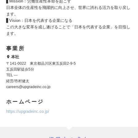
▋Mission：労働生産性革命を起こす
日本全体の生産性を飛躍的に向上させ、世界に誇れる活力を取り戻し
ます。
▋Vision：日本を代表する企業になる
この大きな変革を成し遂げることで「日本を代表する企業」を目指し
ます。
事業所
本社
〒141-0022 東京都品川区東五反田2-9-5
五反田駅徒歩5分
TEL ---
経営/市村健太
careers@upgradeinc.co.jp
ホームページ
https://upgradeinc.co.jp/