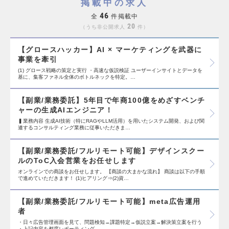
掲載中の求人
46
全
件掲載中
20
うち非公開求人
件
【グロースハッカー】AI × マーケティングを武器に
事業を牽引
(1) グロース戦略の策定と実行 ・高速な仮説検証 ユーザーインサイトとデータを
基に、集客ファネル全体のボトルネックを特定。…
【副業/業務委託】5年目で年商100億をめざすベンチ
ャーの生成AIエンジニア！
▍業務内容 生成AI技術（特にRAGやLLM活用）を用いたシステム開発、および関
連するコンサルティング業務に従事いただきま…
【副業/業務委託/フルリモート可能】デザインスクー
ルのToC入会営業をお任せします
オンラインでの商談をお任せします。 【商談の大まかな流れ】 商談は以下の手順
で進めていただきます！ (1)ヒアリング⇒(2)資…
【副業/業務委託/フルリモート可能】meta広告運用
者
・日々広告管理画面を見て、問題検知→課題特定→仮説立案→解決策立案を行う
・上記内容を都度レポーティング