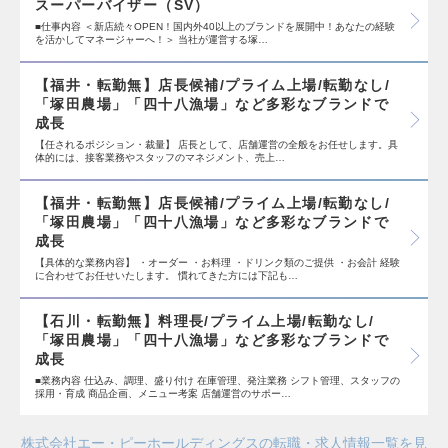
スーパーバイザー（SV）
■仕事内容 ＜新店続々OPEN！国内外40以上のブランドを展開中！あなたの経験
を活かしてマネージャーへ！＞ 当社が運営する塚…
【福井・転勤無】店長候補/プライム上場/転勤なし/
「塚田農場」「四十八漁場」など多彩なブランドで
成長
【任されるポジション・裁量】 店長として、店舗運営の全般をお任せします。具
体的には、接客業務やスタッフのマネジメント、売上…
【福井・転勤無】店長候補/プライム上場/転勤なし/
「塚田農場」「四十八漁場」など多彩なブランドで
成長
【具体的な業務内容】 ・オーダー ・お料理 ・ドリンク類のご提供 ・お会計 経験
に合わせてお任せいたします。 慣れてきた方には下記も…
【石川・転勤無】料理長/プライム上場/転勤なし/
「塚田農場」「四十八漁場」など多彩なブランドで
成長
■業務内容 仕込み、調理、盛り付け 在庫管理、発注業務 シフト管理、スタッフの
採用・育成 商品企画、メニュー考案 店舗運営のサポー…
株式会社エー・ピーホールディングスの転職・求人情報一覧を見