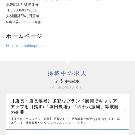
池袋駅より徒歩３分
TEL 08049379581
人材開発部/村田直哉
saiyo@apcompany.jp
ホームページ
https://ap-holdings.jp/
掲載中の求人
5
全
件掲載中
0
うち非公開求人
件
【店長・店長候補】多彩なブランド展開でキャリア
アップを目指す/「塚田農場」「四十八漁場」等展開
の企業
【任されるポジション・裁量】 店長として、店舗運営の全般をお任せします。具
体的には、接客業務やスタッフのマネジメント、売上…