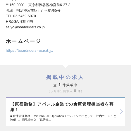
〒150-0001 東京都渋谷区神宮前6-27-8
各線「明治神宮前駅」から徒歩5分
TEL 03-5469-6070
HR&GA/採用担当
saiyo@boardriders.co.jp
ホームページ
https://boardriders-recruit.jp/
掲載中の求人
1
全
件掲載中
0
うち非公開求人
件
【原宿勤務】アパレル企業での倉庫管理担当者を募
集！
■ 倉庫管理業務 ・Warehouse Operationチームメンバーとして、社内外、3PLと
協働し、商品輸出入、商品管…