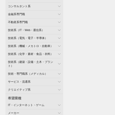
コンサルタント系
金融系専門職
不動産系専門職
技術系（IT・Web・通信系）
技術系（電気・電子・半導体）
技術系（機械・メカトロ・自動車）
技術系（化学・素材・食品・衣料）
技術系（建築・設備・土木・プラン
ト）
技術・専門職系（メディカル）
サービス・流通系
クリエイティブ系
希望業種
IT・インターネット・ゲーム
メーカー