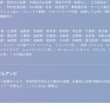
/
/
/
/
/
/
衝
英語力が必要
中国語力が必要
英語力不問
転勤なし
土日祝休み
/
/
/
/
/
）
20代役員在籍
CxO候補
社長・役員直下
事業責任者
サービス責任
/
/
/
/
プションあり
フレックス勤務
リモートワーク可能
副業してもOK
M
掲載求人
/
/
/
/
/
/
/
/
/
田県
山形県
福島県
茨城県
栃木県
群馬県
埼玉県
千葉県
東京都
/
/
/
/
/
/
/
/
岡県
愛知県
三重県
滋賀県
京都府
大阪府
兵庫県
奈良県
和歌山
/
/
/
/
/
/
/
/
知県
福岡県
佐賀県
長崎県
熊本県
大分県
宮崎県
鹿児島県
沖縄
/
/
/
インド
その他アジア（ベトナム、ミャンマー等）
北米（アメリカ、カ
/
ーストラリア、ニュージーランド等）
ヨーロッパ（イギリス、フランス、
/
リカ等）
その他の海外
ならアンビ
ト転職サービス。年収500万円以上の案件が多数。応募前に合格可能性を判
アップ・行政など、ここにしかない募集も。