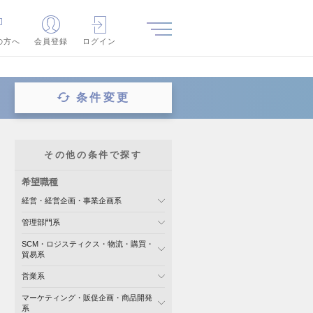
の方へ
会員登録
ログイン
条件変更
その他の条件で探す
希望職種
経営・経営企画・事業企画系
管理部門系
SCM・ロジスティクス・物流・購買・
貿易系
営業系
マーケティング・販促企画・商品開発
系