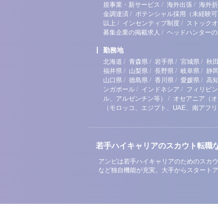
/
/
規事業・新サービス
海外出張
海外折
/
金調達済
ポテンシャル採用（未経験可
/
/
以上
インセンティブ制度
ストックオ
/
募集企業の掲載求人
ヘッドハンターの
勤務地
/
/
/
/
北海道
青森県
岩手県
宮城県
秋
/
/
/
/
福井県
山梨県
長野県
岐阜県
静
/
/
/
/
山口県
徳島県
香川県
愛媛県
高
/
/
ンガポール
インドネシア
フィリピン
/
ル、アルゼンチン等）
オセアニア（オ
（モロッコ、エジプト、UAE、南アフ
若手ハイキャリアのスカウト転職
アンビは若手ハイキャリアのためのスカウ
など独自機能が充実。大手からスタート