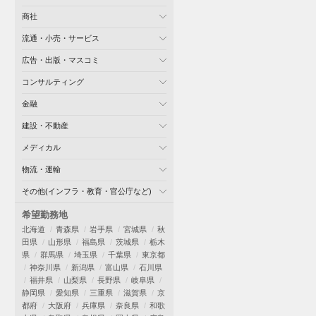
商社
流通・小売・サービス
広告・出版・マスコミ
コンサルティング
金融
建設・不動産
メディカル
物流・運輸
その他(インフラ・教育・官公庁など)
希望勤務地
北海道
青森県
岩手県
宮城県
秋
田県
山形県
福島県
茨城県
栃木
県
群馬県
埼玉県
千葉県
東京都
神奈川県
新潟県
富山県
石川県
福井県
山梨県
長野県
岐阜県
静岡県
愛知県
三重県
滋賀県
京
都府
大阪府
兵庫県
奈良県
和歌