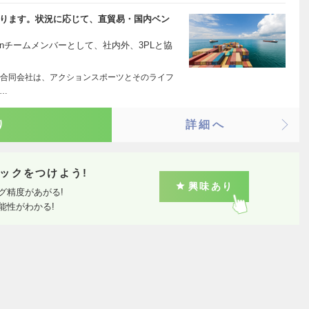
な担当となります。状況に応じて、直貿易・国内ベン
rationチームメンバーとして、社内外、3PLと協
合同会社は、アクションスポーツとそのライフ
r…
り
詳細へ
ックをつけよう!
興味あり
グ精度があがる!
能性がわかる!