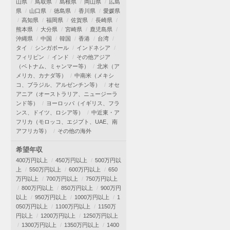
山県
鳥取県
島根県
岡山県
広島
県
山口県
徳島県
香川県
愛媛県
高知県
福岡県
佐賀県
長崎県
熊本県
大分県
宮崎県
鹿児島県
沖縄県
中国
韓国
香港
台湾
タイ
シンガポール
インドネシア
フィリピン
インド
その他アジア
（ベトナム、ミャンマー等）
北米（ア
メリカ、カナダ等）
中南米（メキシ
コ、ブラジル、アルゼンチン等）
オセ
アニア（オーストラリア、ニュージーラ
ンド等）
ヨーロッパ（イギリス、フラ
ンス、ドイツ、ロシア等）
中近東・ア
フリカ（モロッコ、エジプト、UAE、南
アフリカ等）
その他の海外
希望年収
400万円以上
450万円以上
500万円以
上
550万円以上
600万円以上
650
万円以上
700万円以上
750万円以上
800万円以上
850万円以上
900万円
以上
950万円以上
1000万円以上
1
050万円以上
1100万円以上
1150万
円以上
1200万円以上
1250万円以上
1300万円以上
1350万円以上
1400