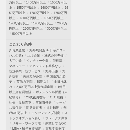
万円以上
1450万円以上
1500万円以
上
1550万円以上
1600万円以上
16
50万円以上
1700万円以上
1750万円
以上
1800万円以上
1850万円以上
1900万円以上
1950万円以上
2000万
円以上
2500万円以上
3000万円以上
5000万円以上
こだわり条件
外資系企業
海外展開あり(日系グロー
バル企業)
上場企業
株式公開準備
大手企業
ベンチャー企業
管理職・
マネジャー
マネジメント業務なし
新規事業・新サービス
海外出張
海
外折衝
英語力が必要
中国語力が必
要
英語力不問
転勤なし
土日祝休
み
3,000万円以上資金調達済
1億円
以上資金調達済
ポテンシャル採用（未
経験可）
20代役員在籍
CxO候補
社長・役員直下
事業責任者
サービ
ス責任者
開発責任者
海外転勤
年
収600万以上
インセンティブ制度
ス
トックオプションあり
フレックス勤務
リモートワーク可能
副業してもOK
MBA・留学支援制度
育児支援制度