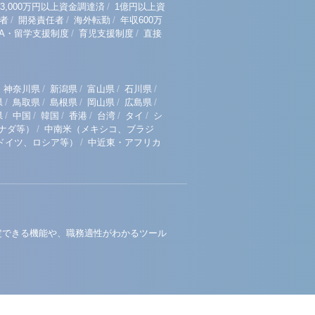
/
3,000万円以上資金調達済
1億円以上資
/
/
/
者
開発責任者
海外転勤
年収600万
/
/
BA・留学支援制度
育児支援制度
直接
/
/
/
/
神奈川県
新潟県
富山県
石川県
/
/
/
/
/
県
鳥取県
島根県
岡山県
広島県
/
/
/
/
/
/
県
中国
韓国
香港
台湾
タイ
シ
/
ナダ等）
中南米（メキシコ、ブラジ
/
ドイツ、ロシア等）
中近東・アフリカ
定できる機能や、職務適性がわかるツール