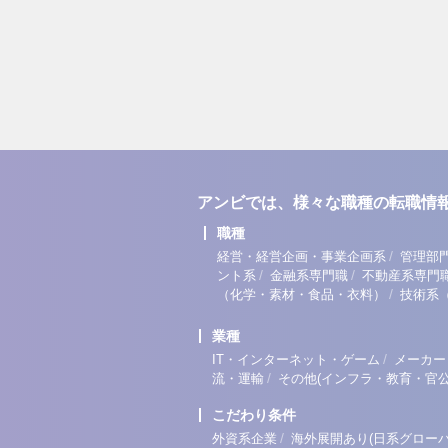
アンビでは、様々な職種の転職情
職種
/
経営・経営企画・事業企画系
管理部
/
/
ント系
金融系専門職
不動産系専門
/
（化学・素材・食品・衣料）
技術系
業種
/
IT・インターネット・ゲーム
メーカー
/
流・運輸
その他(インフラ・教育・官公
こだわり条件
/
外資系企業
海外展開あり(日系グローバ