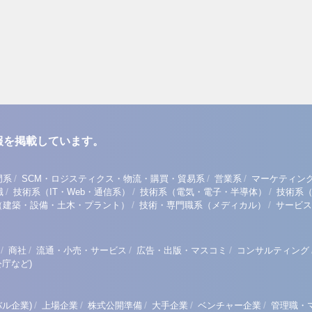
報を掲載しています。
/
/
/
門系
SCM・ロジスティクス・物流・購買・貿易系
営業系
マーケティン
/
/
/
職
技術系（IT・Web・通信系）
技術系（電気・電子・半導体）
技術系
/
/
（建築・設備・土木・プラント）
技術・専門職系（メディカル）
サービス
/
/
/
/
商社
流通・小売・サービス
広告・出版・マスコミ
コンサルティング
庁など)
/
/
/
/
/
ル企業)
上場企業
株式公開準備
大手企業
ベンチャー企業
管理職・