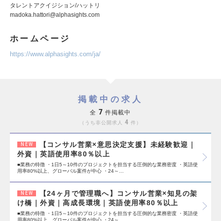
タレントアクイジション/ハットリ
madoka.hattori@alphasights.com
ホームページ
https://www.alphasights.com/ja/
掲載中の求人
7
全
件掲載中
4
うち非公開求人
件
【コンサル営業×意思決定支援】未経験歓迎｜
NEW
外資｜英語使用率80％以上
■業務の特徴 ・1日5～10件のプロジェクトを担当する圧倒的な業務密度 ・英語使
用率80%以上、グローバル案件が中心 ・24～…
【24ヶ月で管理職へ】コンサル営業×知見の架
NEW
け橋｜外資｜高成長環境｜英語使用率80％以上
■業務の特徴 ・1日5～10件のプロジェクトを担当する圧倒的な業務密度 ・英語使
用率80%以上、グローバル案件が中心 ・24～…