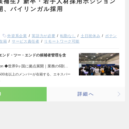
候補生》新卒・若手人材採用ポジション
展開、バイリンガル採用
外資系企業
英語力が必要
転勤なし
土日祝休み
ポテン
員在籍
サービス責任者
リモートワーク可能
エンド・ツー・エンドの候補者管理を含
t Acquisition ◆世界9ヶ国に拠点展開｜業務の6割…
市・1500名以上のメンバーが在籍する、エキスパー
…
り
詳細へ