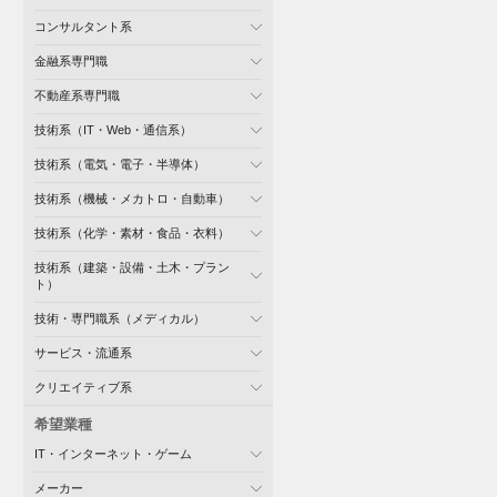
コンサルタント系
金融系専門職
不動産系専門職
技術系（IT・Web・通信系）
技術系（電気・電子・半導体）
技術系（機械・メカトロ・自動車）
技術系（化学・素材・食品・衣料）
技術系（建築・設備・土木・プラン
ト）
技術・専門職系（メディカル）
サービス・流通系
クリエイティブ系
希望業種
IT・インターネット・ゲーム
メーカー