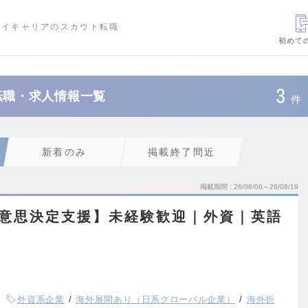
ハイキャリアのスカウト転職
初めて
3
社の転職・求人情報一覧
件
新着のみ
掲載終了間近
掲載期間
26/08/06～26/08/19
×意思決定支援】未経験歓迎｜外資｜英語
外資系企業
海外展開あり（日系グローバル企業）
海外折