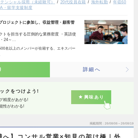
ポテンシャル採用（未経験可）
20代役員在籍
海外転勤
年収60
BA・留学支援制度
プロジェクトに参加し、収益管理・顧客管
ェクトを担当する圧倒的な業務密度 ・英語使
・24～…
市・1500名以上のメンバーが在籍する、エキスパー
…
り
詳細へ
ックをつけよう!
興味あり
グ精度があがる!
能性がわかる!
掲載期間
26/08/06～26/08/19
職へ】コンサル営業×知見の架け橋｜外