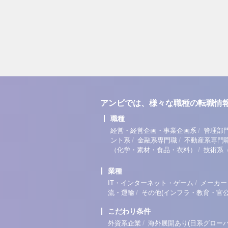
アンビでは、様々な職種の転職情
職種
/
経営・経営企画・事業企画系
管理部
/
/
ント系
金融系専門職
不動産系専門
/
（化学・素材・食品・衣料）
技術系
業種
/
IT・インターネット・ゲーム
メーカー
/
流・運輸
その他(インフラ・教育・官公
こだわり条件
/
外資系企業
海外展開あり(日系グローバ