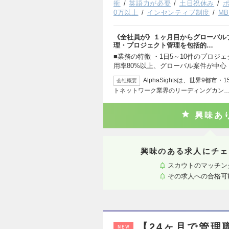
衝
英語力が必要
土日祝休み
0万以上
インセンティブ制度
M
《全社員が》１ヶ月目からグローバル
理・プロジェクト管理を包括的…
■業務の特徴 ・1日5～10件のプロジ
用率80%以上、グローバル案件が中心 
AlphaSightsは、世界9都
会社概要
トネットワーク業界のリーディングカン
興味あ
興味のある求人にチェ
スカウトのマッチン
その求人への合格可
【24ヶ月で管理
NEW