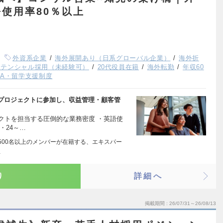
使用率80％以上
外資系企業
海外展開あり（日系グローバル企業）
海外折
ポテンシャル採用（未経験可）
20代役員在籍
海外転勤
年収60
BA・留学支援制度
プロジェクトに参加し、収益管理・顧客管
ェクトを担当する圧倒的な業務密度 ・英語使
・24～…
市・1500名以上のメンバーが在籍する、エキスパー
…
り
詳細へ
掲載期間
26/07/31～26/08/13