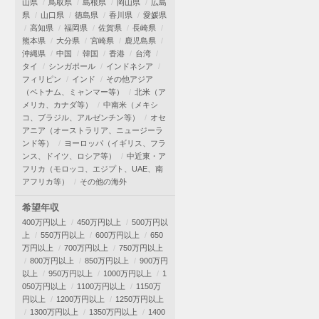
山県
鳥取県
島根県
岡山県
広島
県
山口県
徳島県
香川県
愛媛県
高知県
福岡県
佐賀県
長崎県
熊本県
大分県
宮崎県
鹿児島県
沖縄県
中国
韓国
香港
台湾
タイ
シンガポール
インドネシア
フィリピン
インド
その他アジア
（ベトナム、ミャンマー等）
北米（ア
メリカ、カナダ等）
中南米（メキシ
コ、ブラジル、アルゼンチン等）
オセ
アニア（オーストラリア、ニュージーラ
ンド等）
ヨーロッパ（イギリス、フラ
ンス、ドイツ、ロシア等）
中近東・ア
フリカ（モロッコ、エジプト、UAE、南
アフリカ等）
その他の海外
希望年収
400万円以上
450万円以上
500万円以
上
550万円以上
600万円以上
650
万円以上
700万円以上
750万円以上
800万円以上
850万円以上
900万円
以上
950万円以上
1000万円以上
1
050万円以上
1100万円以上
1150万
円以上
1200万円以上
1250万円以上
1300万円以上
1350万円以上
1400