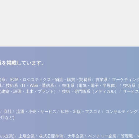
報を掲載しています。
/
/
/
門系
SCM・ロジスティクス・物流・購買・貿易系
営業系
マーケティン
/
/
/
職
技術系（IT・Web・通信系）
技術系（電気・電子・半導体）
技術系
/
/
（建築・設備・土木・プラント）
技術・専門職系（メディカル）
サービス
/
/
/
/
商社
流通・小売・サービス
広告・出版・マスコミ
コンサルティング
庁など)
/
/
/
/
/
ル企業)
上場企業
株式公開準備
大手企業
ベンチャー企業
管理職・