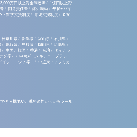
/
3,000万円以上資金調達済
1億円以上資
/
/
/
者
開発責任者
海外転勤
年収600万
/
/
BA・留学支援制度
育児支援制度
直接
/
/
/
/
神奈川県
新潟県
富山県
石川県
/
/
/
/
/
県
鳥取県
島根県
岡山県
広島県
/
/
/
/
/
/
県
中国
韓国
香港
台湾
タイ
シ
/
ナダ等）
中南米（メキシコ、ブラジ
/
ドイツ、ロシア等）
中近東・アフリカ
定できる機能や、職務適性がわかるツール