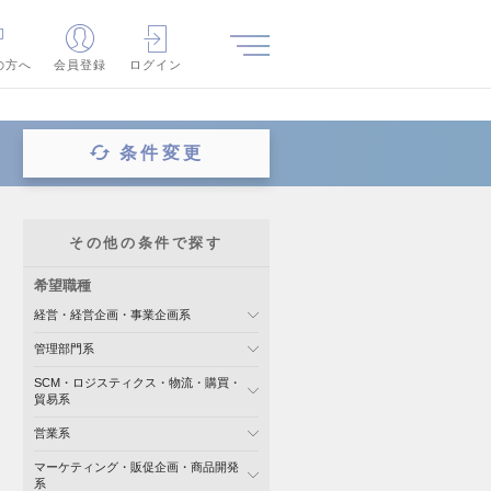
の方へ
会員登録
ログイン
条件変更
その他の条件で探す
希望職種
経営・経営企画・事業企画系
管理部門系
SCM・ロジスティクス・物流・購買・
貿易系
営業系
マーケティング・販促企画・商品開発
系