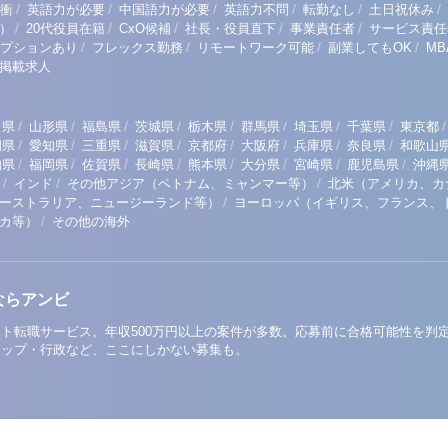
/
/
/
/
/
/
衝
英語力が必要
中国語力が必要
英語力不問
転勤なし
土日祝休み
/
/
/
/
/
）
20代役員在籍
CxO候補
社長・役員直下
事業責任者
サービス責任
/
/
/
/
プションあり
フレックス勤務
リモートワーク可能
副業してもOK
M
掲載求人
/
/
/
/
/
/
/
/
/
田県
山形県
福島県
茨城県
栃木県
群馬県
埼玉県
千葉県
東京都
/
/
/
/
/
/
/
/
岡県
愛知県
三重県
滋賀県
京都府
大阪府
兵庫県
奈良県
和歌山
/
/
/
/
/
/
/
/
知県
福岡県
佐賀県
長崎県
熊本県
大分県
宮崎県
鹿児島県
沖縄
/
/
/
インド
その他アジア（ベトナム、ミャンマー等）
北米（アメリカ、カ
/
ーストラリア、ニュージーランド等）
ヨーロッパ（イギリス、フランス、
/
リカ等）
その他の海外
ならアンビ
ト転職サービス。年収500万円以上の案件が多数。応募前に合格可能性を判
アップ・行政など、ここにしかない募集も。