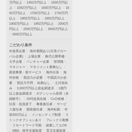
万円以上
1450万円以上
1500万円以
上
1550万円以上
1600万円以上
16
50万円以上
1700万円以上
1750万円
以上
1800万円以上
1850万円以上
1900万円以上
1950万円以上
2000万
円以上
2500万円以上
3000万円以上
5000万円以上
こだわり条件
外資系企業
海外展開あり(日系グロー
バル企業)
上場企業
株式公開準備
大手企業
ベンチャー企業
管理職・
マネジャー
マネジメント業務なし
新規事業・新サービス
海外出張
海
外折衝
英語力が必要
中国語力が必
要
英語力不問
転勤なし
土日祝休
み
3,000万円以上資金調達済
1億円
以上資金調達済
ポテンシャル採用（未
経験可）
20代役員在籍
CxO候補
社長・役員直下
事業責任者
サービ
ス責任者
開発責任者
海外転勤
年
収600万以上
インセンティブ制度
ス
トックオプションあり
フレックス勤務
リモートワーク可能
副業してもOK
MBA・留学支援制度
育児支援制度