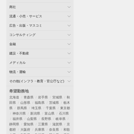
商社
流通・小売・サービス
広告・出版・マスコミ
コンサルティング
金融
建設・不動産
メディカル
物流・運輸
その他(インフラ・教育・官公庁など)
希望勤務地
北海道
青森県
岩手県
宮城県
秋
田県
山形県
福島県
茨城県
栃木
県
群馬県
埼玉県
千葉県
東京都
神奈川県
新潟県
富山県
石川県
福井県
山梨県
長野県
岐阜県
静岡県
愛知県
三重県
滋賀県
京
都府
大阪府
兵庫県
奈良県
和歌