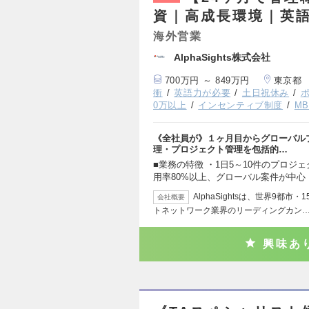
資｜高成長環境｜英語
海外営業
AlphaSights株式会社
700万円 ～ 849万円
東京都
衝
英語力が必要
土日祝休み
0万以上
インセンティブ制度
M
《全社員が》１ヶ月目からグローバル
理・プロジェクト管理を包括的…
■業務の特徴 ・1日5～10件のプロジ
用率80%以上、グローバル案件が中心 
AlphaSightsは、世界9都
会社概要
トネットワーク業界のリーディングカン
興味あ