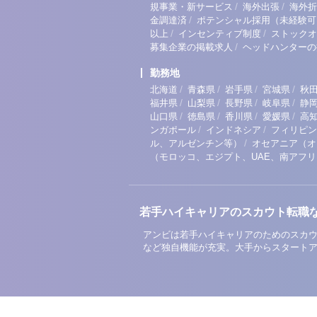
/
/
規事業・新サービス
海外出張
海外折
/
金調達済
ポテンシャル採用（未経験可
/
/
以上
インセンティブ制度
ストックオ
/
募集企業の掲載求人
ヘッドハンターの
勤務地
/
/
/
/
北海道
青森県
岩手県
宮城県
秋
/
/
/
/
福井県
山梨県
長野県
岐阜県
静
/
/
/
/
山口県
徳島県
香川県
愛媛県
高
/
/
ンガポール
インドネシア
フィリピン
/
ル、アルゼンチン等）
オセアニア（オ
（モロッコ、エジプト、UAE、南アフ
若手ハイキャリアのスカウト転職
アンビは若手ハイキャリアのためのスカウ
など独自機能が充実。大手からスタート