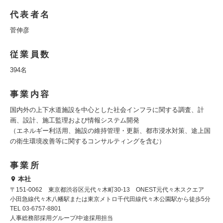
代表者名
菅伸彦
従業員数
394名
事業内容
国内外の上下水道施設を中心とした社会インフラに関する調査、計
画、設計、施工監理および情報システム開発
（エネルギー利活用、施設の維持管理・更新、都市浸水対策、途上国
の衛生環境改善等に関するコンサルティングを含む）
事業所
本社
〒151-0062 東京都渋谷区元代々木町30-13 ONEST元代々木スクエア
小田急線代々木八幡駅または東京メトロ千代田線代々木公園駅から徒歩5分
TEL 03-6757-8801
人事総務部採用グループ/中途採用担当