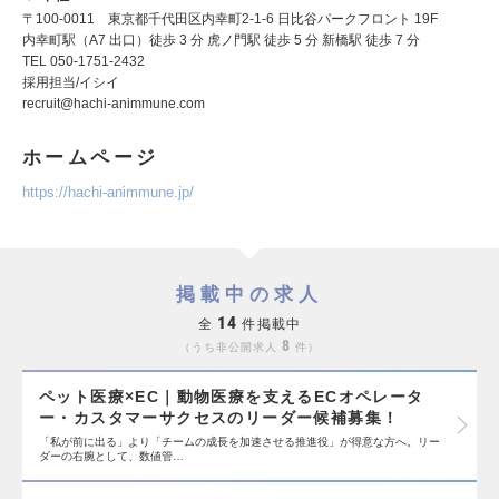
〒100-0011 東京都千代田区内幸町2-1-6 日比谷パークフロント 19F
内幸町駅（A7 出口）徒歩 3 分 虎ノ門駅 徒歩 5 分 新橋駅 徒歩 7 分
TEL 050-1751-2432
採用担当/イシイ
recruit@hachi-animmune.com
ホームページ
https://hachi-animmune.jp/
掲載中の求人
14
全
件掲載中
8
うち非公開求人
件
ペット医療×EC｜動物医療を支えるECオペレータ
ー・カスタマーサクセスのリーダー候補募集！
「私が​前に​出る」より​「チームの​成長を​加速させる​推進役」が​得意な​方へ。​リー
ダーの​右腕と​して、​数値管…