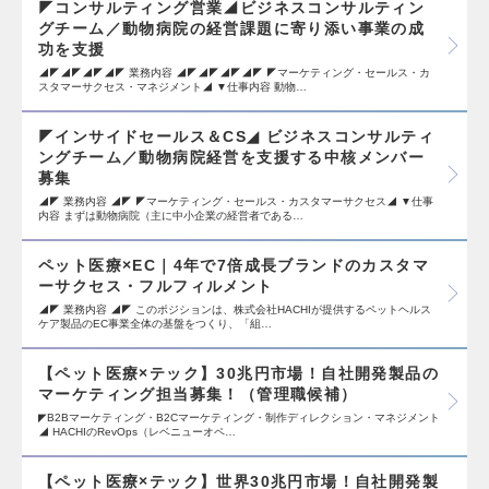
◤コンサルティング営業◢ビジネスコンサルティン
グチーム／動物病院の経営課題に寄り添い事業の成
功を支援
◢◤◢◤◢◤◢◤ 業務内容 ◢◤◢◤◢◤◢◤ ◤マーケティング・セールス・カ
スタマーサクセス・マネジメント◢ ▼仕事内容 動物…
◤インサイドセールス＆CS◢ ビジネスコンサルティ
ングチーム／動物病院経営を支援する中核メンバー
募集
◢◤ 業務内容 ◢◤ ◤マーケティング・セールス・カスタマーサクセス◢ ▼仕事
内容 まずは動物病院（主に中小企業の経営者である…
ペット医療×EC｜4年で7倍成長ブランドのカスタマ
ーサクセス・フルフィルメント
◢◤ 業務内容 ◢◤ このポジションは、株式会社HACHIが提供するペットヘルス
ケア製品のEC事業全体の基盤をつくり、「組…
【ペット医療×テック】30兆円市場！自社開発製品の
マーケティング担当募集！（管理職候補）
◤B2Bマーケティング・B2Cマーケティング・制作ディレクション・マネジメント
◢ HACHIのRevOps（レベニューオペ…
【ペット医療×テック】世界30兆円市場！自社開発製