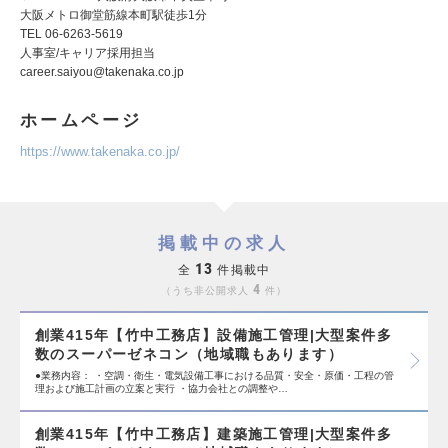
大阪メトロ御堂筋線本町駅徒歩1分
TEL 06-6263-5619
人事室/キャリア採用担当
career.saiyou@takenaka.co.jp
ホームページ
https://www.takenaka.co.jp/
掲載中の求人
13
全
件掲載中
4
うち非公開求人
件
創業415年【竹中工務店】設備施工管理|大型案件多
数のスーパーゼネコン（地域職もあります）
●業務内容： ・空調・衛生・電気設備工事における品質・安全・原価・工程の管
理および施工計画の立案と実行 ・協力会社との調整や…
創業415年【竹中工務店】建築施工管理|大型案件多