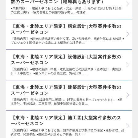
数のスーパーゼネコン（地域職もあります）
●業務内容： ・建築工事における品質・安全・原価・工程の管理および施工計画
の立案と実行 ・協力会社との調整や指示出し、発注者…
【東海・北陸エリア限定】構造設計|大型案件多数の
スーパーゼネコン
【業務内容】 ●建物の構造計画の検討立案、及び各種解析、構造計算による検証 ●
プロジェクト関係者との協議による構造的な課題解…
【東海・北陸エリア限定】設備設計|大型案件多数の
スーパーゼネコン
【業務内容】 ●建物の空調・衛生・電気設備などの設計業務（基本設計・実施設
計・工事監理） ●備システムの計画立案、負荷計算、…
【東海・北陸エリア限定】建築設計|大型案件多数の
スーパーゼネコン
【業務内容】 当社の設計部門に所属し、以下の業務を担っていただきます。 ●基
本設計、実施設計、工事監理、確認申請関連等の各業…
【東海・北陸エリア限定】施工図|大型案件多数のス
ーパーゼネコン
【業務内容】 ●建築工事における施工図の作成および製作図の確認 ●進捗管理、品
質管理、発注手配 ●建築主や設計者との折衝、施工…