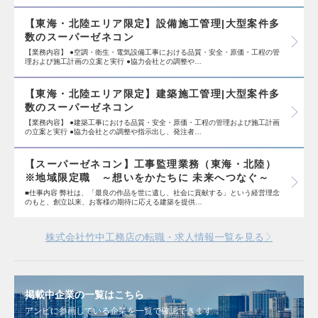
【東海・北陸エリア限定】設備施工管理|大型案件多
数のスーパーゼネコン
【業務内容】 ●空調・衛生・電気設備工事における品質・安全・原価・工程の管
理および施工計画の立案と実行 ●協力会社との調整や…
【東海・北陸エリア限定】建築施工管理|大型案件多
数のスーパーゼネコン
【業務内容】 ●建築工事における品質・安全・原価・工程の管理および施工計画
の立案と実行 ●協力会社との調整や指示出し、発注者…
【スーパーゼネコン】工事監理業務（東海・北陸）
※地域限定職 ～想いをかたちに 未来へつなぐ～
■仕事内容 弊社は、「最良の作品を世に遺し、社会に貢献する」という経営理念
のもと、創立以来、お客様の期待に応える建築を提供…
株式会社竹中工務店の転職・求人情報一覧を見る
掲載中企業の一覧はこちら
アンビに参画している企業を一覧で確認できます