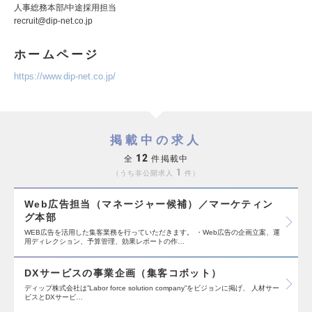
人事総務本部/中途採用担当
recruit@dip-net.co.jp
ホームページ
https://www.dip-net.co.jp/
掲載中の求人
12
全
件掲載中
1
うち非公開求人
件
Web広告担当（マネージャー候補）／マーケティン
グ本部
WEB広告を活用した集客業務を行っていただきます。 ・Web広告の企画立案、運
用ディレクション、予算管理、効果レポートの作…
DXサービスの事業企画（集客コボット）
ディップ株式会社は”Labor force solution company”をビジョンに掲げ、 人材サー
ビスとDXサービ…