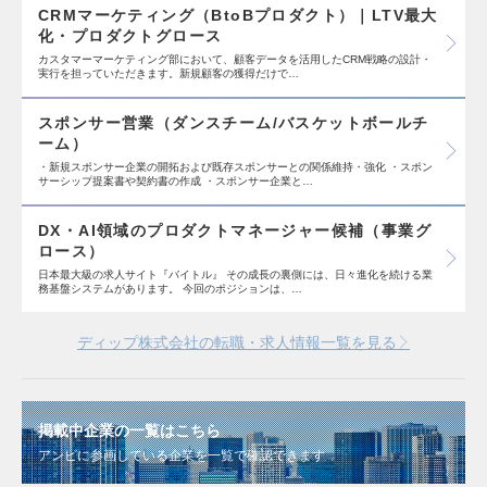
CRMマーケティング（BtoBプロダクト）｜LTV最大
化・プロダクトグロース
カスタマーマーケティング部において、顧客データを活用したCRM戦略の設計・
実行を担っていただきます。新規顧客の獲得だけで…
スポンサー営業（ダンスチーム/バスケットボールチ
ーム）
・新規スポンサー企業の開拓および既存スポンサーとの関係維持・強化 ・スポン
サーシップ提案書や契約書の作成 ・スポンサー企業と…
DX・AI領域のプロダクトマネージャー候補（事業グ
ロース）
日本最大級の求人サイト『バイトル』 その成長の裏側には、日々進化を続ける業
務基盤システムがあります。 今回のポジションは、…
ディップ株式会社の転職・求人情報一覧を見る
掲載中企業の一覧はこちら
アンビに参画している企業を一覧で確認できます