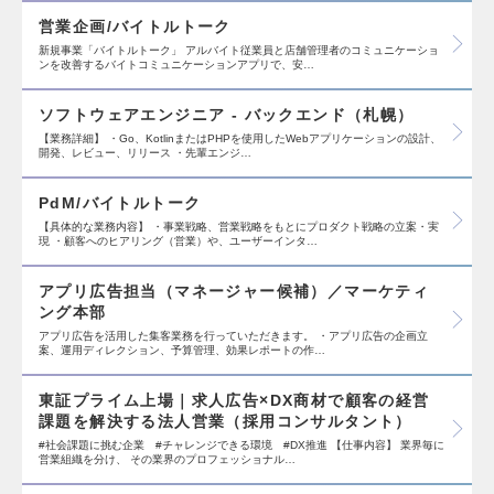
営業企画/バイトルトーク
新規事業「バイトルトーク」 アルバイト従業員と店舗管理者のコミュニケーショ
ンを改善するバイトコミュニケーションアプリで、安…
ソフトウェアエンジニア - バックエンド（札幌）
【業務詳細】 ・Go、KotlinまたはPHPを使用したWebアプリケーションの設計、
開発、レビュー、リリース ・先輩エンジ…
PdM/バイトルトーク
【具体的な業務内容】 ・事業戦略、営業戦略をもとにプロダクト戦略の立案・実
現 ・顧客へのヒアリング（営業）や、ユーザーインタ…
アプリ広告担当（マネージャー候補）／マーケティ
ング本部
アプリ広告を活用した集客業務を行っていただきます。 ・アプリ広告の企画立
案、運用ディレクション、予算管理、効果レポートの作…
東証プライム上場｜求人広告×DX商材で顧客の経営
課題を解決する法人営業（採用コンサルタント）
#社会課題に挑む企業 #チャレンジできる環境 #DX推進 【仕事内容】 業界毎に
営業組織を分け、 その業界のプロフェッショナル…