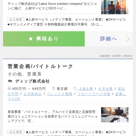
ディップ株式会社は”Labor force solution company”をビジョ
ンに掲げ、 人材サービスとDXサービ…
■人材サービス（メディア事業、エージェント事業） ■DXサービス
会社概要
■オウンドメディア運営 ※有料職業紹介事業許可番号 13-ユ…
興味あり
詳細へ
掲載期間
26/08/05～26/08/18
営業企画/バイトルトーク
その他、営業系
ディップ株式会社
400万円 ～ 649万円
東京都
上場企業
大手企業
英語
力不問
土日祝休み
フレックス勤務
リモートワーク可能
副業し
てもOK
新規事業「バイトルトーク」 アルバイト従業員と店舗管理
者のコミュニケーションを改善するバイトコミュニケーショ
ンアプリで、安…
■人材サービス（メディア事業、エージェント事業） ■DXサービス
会社概要