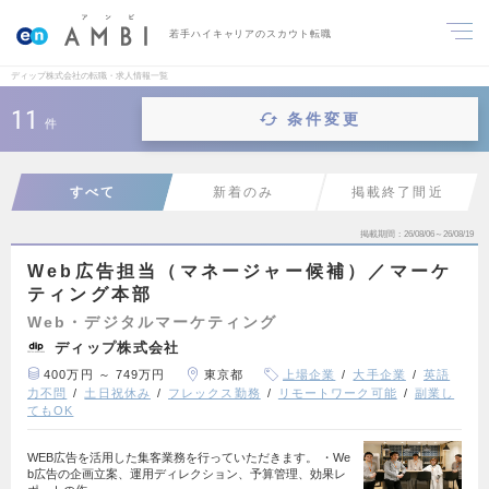
若手ハイキャリアのスカウト転職
ディップ株式会社の転職・求人情報一覧
11
条件変更
件
すべて
新着のみ
掲載終了間近
掲載期間
26/08/06～26/08/19
Web広告担当（マネージャー候補）／マーケ
ティング本部
Web・デジタルマーケティング
ディップ株式会社
400万円 ～ 749万円
東京都
上場企業
大手企業
英語
力不問
土日祝休み
フレックス勤務
リモートワーク可能
副業し
てもOK
WEB広告を活用した集客業務を行っていただきます。 ・We
b広告の企画立案、運用ディレクション、予算管理、効果レ