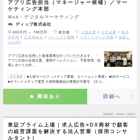
アプリ広告担当（マネージャー候補）／マー
ケティング本部
Web・デジタルマーケティング
ディップ株式会社
400万円 ～ 799万円
東京都
上場企業
大手企業
英語
力不問
土日祝休み
フレックス勤務
リモートワーク可能
副業し
てもOK
アプリ広告を活用した集客業務を行っていただきます。 ・
アプリ広告の企画立案、運用ディレクション、予算管理、効
果レポートの作…
■人材サービス（メディア事業、エージェント事業） ■DXサービス
会社概要
■オウンドメディア運営 ※有料職業紹介事業許可番号 13-ユ…
興味あり
詳細へ
掲載期間
26/08/04～26/08/17
東証プライム上場｜求人広告×DX商材で顧客
の経営課題を解決する法人営業（採用コンサ
ルタント）