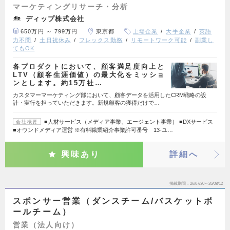
マーケティングリサーチ・分析
ディップ株式会社
650万円 ～ 799万円
東京都
上場企業
大手企業
英語
力不問
土日祝休み
フレックス勤務
リモートワーク可能
副業し
てもOK
各プロダクトにおいて、顧客満足度向上と
LTV（顧客生涯価値）の最大化をミッショ
ンとします。約15万社…
カスタマーマーケティング部において、顧客データを活用したCRM戦略の設
計・実行を担っていただきます。新規顧客の獲得だけで…
■人材サービス（メディア事業、エージェント事業） ■DXサービス
会社概要
■オウンドメディア運営 ※有料職業紹介事業許可番号 13-ユ…
興味あり
詳細へ
掲載期間
26/07/30～26/08/12
スポンサー営業（ダンスチーム/バスケットボ
ールチーム）
営業（法人向け）