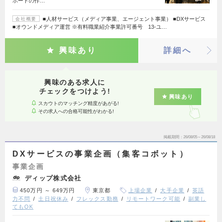
ポートの作…
■人材サービス（メディア事業、エージェント事業） ■DXサービス
会社概要
■オウンドメディア運営 ※有料職業紹介事業許可番号 13-ユ…
興味あり
詳細へ
興味のある求人に
チェックをつけよう!
興味あり
スカウトのマッチング精度があがる!
その求人への合格可能性がわかる!
掲載期間
26/08/05～26/08/18
DXサービスの事業企画（集客コボット）
事業企画
ディップ株式会社
450万円 ～ 649万円
東京都
上場企業
大手企業
英語
力不問
土日祝休み
フレックス勤務
リモートワーク可能
副業し
てもOK