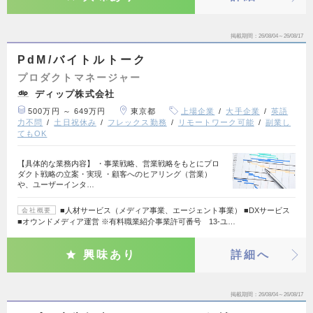
掲載期間
26/08/04～26/08/17
PdM/バイトルトーク
プロダクトマネージャー
ディップ株式会社
500万円 ～ 649万円
東京都
上場企業
大手企業
英語
力不問
土日祝休み
フレックス勤務
リモートワーク可能
副業し
てもOK
【具体的な業務内容】 ・事業戦略、営業戦略をもとにプロ
ダクト戦略の立案・実現 ・顧客へのヒアリング（営業）
や、ユーザーインタ…
■人材サービス（メディア事業、エージェント事業） ■DXサービス
会社概要
■オウンドメディア運営 ※有料職業紹介事業許可番号 13-ユ…
興味あり
詳細へ
掲載期間
26/08/04～26/08/17