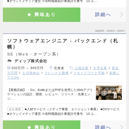
■オウンドメディア運営 ※有料職業紹介事業許可番号 13-ユ…
興味あり
詳細へ
掲載期間
26/08/04～26/08/17
ソフトウェアエンジニア - バックエンド（札
幌）
SE（Web・オープン系）
ディップ株式会社
500万円 ～ 899万円
北海道
上場企業
大手企業
英語
力不問
土日祝休み
フレックス勤務
リモートワーク可能
副業し
てもOK
【業務詳細】 ・Go、KotlinまたはPHPを使用したWebアプリ
ケーションの設計、開発、レビュー、リリース ・先輩エン
ジ…
■人材サービス（メディア事業、エージェント事業） ■DXサービス
会社概要
■オウンドメディア運営 ※有料職業紹介事業許可番号 13-ユ…
興味あり
詳細へ