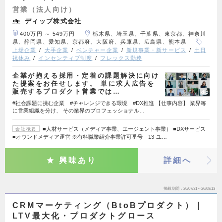
営業（法人向け）
ディップ株式会社
400万円 ～ 549万円
栃木県、埼玉県、千葉県、東京都、神奈川
県、静岡県、愛知県、京都府、大阪府、兵庫県、広島県、熊本県
上場企業
大手企業
ベンチャー企業
新規事業・新サービス
土日
祝休み
インセンティブ制度
フレックス勤務
企業が抱える採用・定着の課題解決に向け
た提案をお任せします。 単に求人広告を
販売するプロダクト営業では…
#社会課題に挑む企業 #チャレンジできる環境 #DX推進 【仕事内容】 業界毎
に営業組織を分け、 その業界のプロフェッショナル…
■人材サービス（メディア事業、エージェント事業） ■DXサービス
会社概要
■オウンドメディア運営 ※有料職業紹介事業許可番号 13-ユ…
興味あり
詳細へ
掲載期間
26/07/31～26/08/13
CRMマーケティング（BtoBプロダクト）｜
LTV最大化・プロダクトグロース