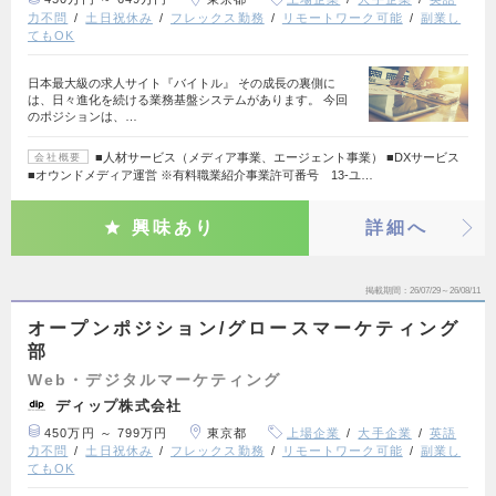
力不問
土日祝休み
フレックス勤務
リモートワーク可能
副業し
てもOK
日本最大級の求人サイト『バイトル』 その成長の裏側に
は、日々進化を続ける業務基盤システムがあります。 今回
のポジションは、…
■人材サービス（メディア事業、エージェント事業） ■DXサービス
会社概要
■オウンドメディア運営 ※有料職業紹介事業許可番号 13-ユ…
興味あり
詳細へ
掲載期間
26/07/29～26/08/11
オープンポジション/グロースマーケティング
部
Web・デジタルマーケティング
ディップ株式会社
450万円 ～ 799万円
東京都
上場企業
大手企業
英語
力不問
土日祝休み
フレックス勤務
リモートワーク可能
副業し
てもOK