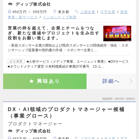
ディップ株式会社
450万円 ～ 599万円
東京都
上場企業
大手企業
新規
事業・新サービス
インセンティブ制度
営業の枠を超えて、企業とチームをつな
ぎ、新たな価値やプロジェクトを生み出す
役割をお願い致します。
・新規スポンサー企業の開拓および既存スポンサーとの関係維持・強化 ・スポ
ンサーシップ提案書や契約書の作成 ・スポンサー企業と…
■人材サービス（メディア事業、エージェント事業） ■DXサービス
会社概要
■オウンドメディア運営 ※有料職業紹介事業許可番号 13-ユ…
興味あり
詳細へ
掲載期間
26/07/30～26/08/12
DX・AI領域のプロダクトマネージャー候補
（事業グロース）
プロダクトマネージャー
ディップ株式会社
450万円 ～ 649万円
東京都
上場企業
大手企業
英語