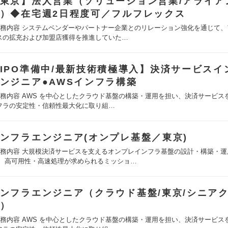
東京】法人営業（ソリューション営業/アライア
）◆在宅週2日程度可／フルフレックス
業務内容 システムベンダーやパートナー企業とのリレーション強化を通じて、
スの拡充および加盟店獲得を推進していた…
IPO準備中/最新技術積極導入】決済サービスイ
ンジニア●AWSインフラ構築
業務内容 AWS を中心としたクラウド基盤の構築・運用を担い、決済サービス
フラの安定性・信頼性最大化に取り組…
ンフラエンジニア(オンプレ基盤／東京)
業務内容 大規模決済サービスを支えるオンプレインフラ基盤の設計・構築・運
、 高可用性・高速処理が求められるミッショ…
ンフラエンジニア（クラウド基盤/東京/シニア
）
業務内容 AWS を中心としたクラウド基盤の構築・運用を担い、決済サービス