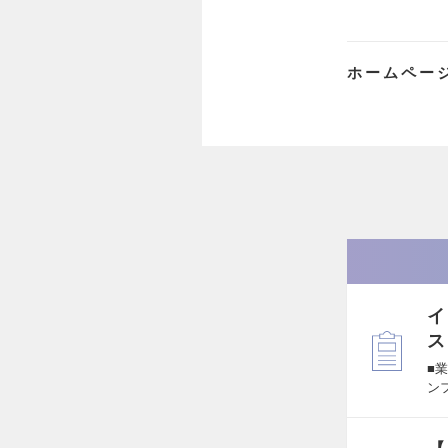
ホームペー
イ
ス
■
ン