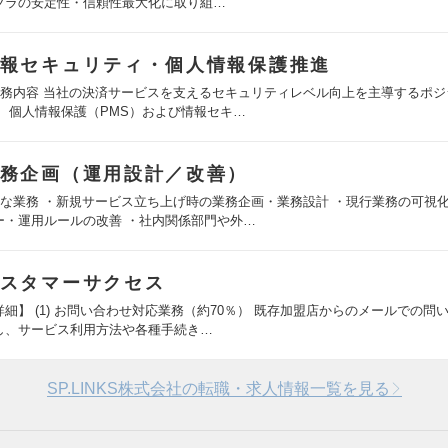
フラの安定性・信頼性最大化に取り組…
報セキュリティ・個人情報保護推進
業務内容 当社の決済サービスを支えるセキュリティレベル向上を主導するポジ
。 個人情報保護（PMS）および情報セキ…
務企画（運用設計／改善）
主な業務 ・新規サービス立ち上げ時の業務企画・業務設計 ・現行業務の可視
ー・運用ルールの改善 ・社内関係部門や外…
スタマーサクセス
詳細】 (1) お問い合わせ対応業務（約70％） 既存加盟店からのメールでの問
し、サービス利用方法や各種手続き…
SP.LINKS株式会社の転職・求人情報一覧を見る