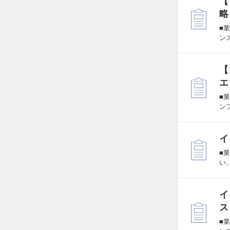
【
略
■
ン
【
エ
■
ン
イ
■
い
イ
ス
■