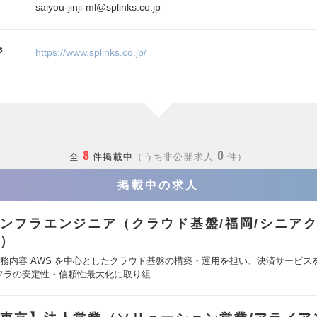
saiyou-jinji-ml@splinks.co.jp
ジ
https://www.splinks.co.jp/
8
0
全
件掲載中
うち非公開求人
件
掲載中の求人
ンフラエンジニア（クラウド基盤/福岡/シニア
）
業務内容 AWS を中心としたクラウド基盤の構築・運用を担い、決済サービス
フラの安定性・信頼性最大化に取り組…