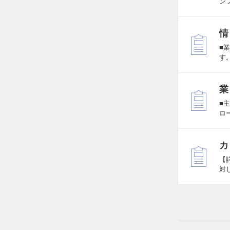
ン
情
■
す
業
■
ロ
カ
【
対