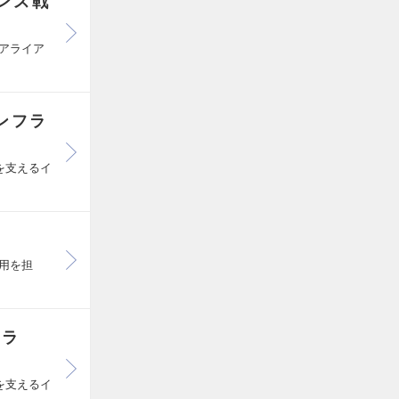
ンス戦
アライア
ンフラ
を支えるイ
用を担
クラ
を支えるイ