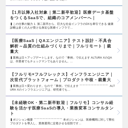
【1月以降入社対象｜第二新卒歓迎】医療データ基盤
をつくるSaaSで、組織のコアメンバーへ｜
▍この仕事の魅力 1. 第二新卒から、巨大な社会インフラのDXを牽引できる 健康
診断は多くの人が受ける身近な医療インフラで…
【医療SaaS｜QAエンジニア】テスト設計・不具合
解析～品質の仕組みづくりまで｜フルリモート｜裁
量大
▍業務は日々アップデートします。なので「事例」で伝えます ALTURA XのQA
は、作業者でもチェックマンでもありません。…
【フルリモ×フルフレックス】インフラエンジニア｜
次世代プラットフォーム｜プロダクト中核・裁量大
▍業務は日々変わります。なので「事例」で伝えます ￣￣￣￣￣￣￣￣￣￣ ALT
URA Xのインフラエンジニアは、研究者でも…
【未経験OK・第二新卒歓迎｜フルリモ】コンサル経
験を活かす医療SaaSの導入・業務変革コンサルタン
ト
▍ポジション概要 ￣￣￣￣￣￣￣￣￣￣ 本ポジションは、医療機関に対して弊社
プロダクトを導入し、業務運用に定着させる役割です…