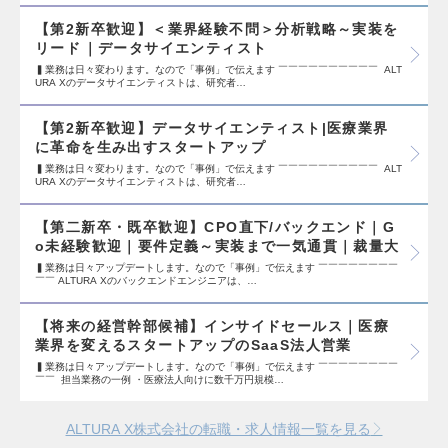
【第2新卒歓迎】＜業界経験不問＞分析戦略～実装を
リード⁠｜データサイエンティスト
▍業務は日々変わります。なので「事例」で伝えます ￣￣￣￣￣￣￣￣￣￣ ALT
URA Xのデータサイエンティストは、研究者…
【第2新卒歓迎】データサイエンティスト|医療業界
に革命を生み出すスタートアップ
▍業務は日々変わります。なので「事例」で伝えます ￣￣￣￣￣￣￣￣￣￣ ALT
URA Xのデータサイエンティストは、研究者…
【第二新卒・既卒歓迎】CPO直下/バックエンド｜G
o未経験歓迎｜要件定義～実装まで一気通貫｜裁量大
▍業務は日々アップデートします。なので「事例」で伝えます ￣￣￣￣￣￣￣￣
￣￣ ALTURA Xのバックエンドエンジニアは、…
【将来の経営幹部候補】インサイドセールス｜医療
業界を変えるスタートアップのSaaS法人営業
▍業務は日々アップデートします。なので「事例」で伝えます ￣￣￣￣￣￣￣￣
￣￣ 担当業務の一例 ・医療法人向けに数千万円規模…
ALTURA X株式会社の転職・求人情報一覧を見る