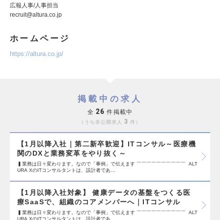
広報人事/人事担当
recruit@altura.co.jp
ホームページ
https://altura.co.jp/
掲載中の求人
26
全
件掲載中
3
うち非公開求人
件
【1月以降入社｜第二新卒歓迎】ITコンサル～医療機
関のDXと業務変革をやり抜く～
▍業務は日々変わります。なので「事例」で伝えます ￣￣￣￣￣￣￣￣￣￣ ALT
URA XのITコンサルタントは、設計者であ…
【1月以降入社対象】 健康データの基盤をつくる医
療SaaSで、組織のコアメンバーへ｜ITコンサル
▍業務は日々変わります。なので「事例」で伝えます ￣￣￣￣￣￣￣￣￣￣ ALT
URA XのITコンサルタントは、設計者であ…