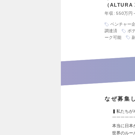
ALTURA
年収
550万円
ベンチャー
調達済
ポ
ーク可能
なぜ募集
▍私たちが
￣￣￣￣￣
本当に日本か
世界のルー