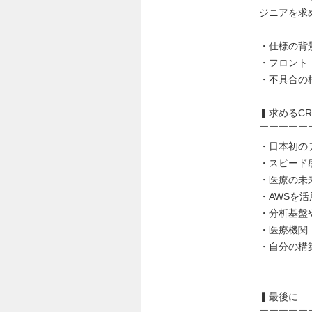
ジニアを求
・仕様の背
・フロント
・不具合の
▍求めるCR
￣￣￣￣￣
・日本初の
・スピード
・医療の未
・AWSを
・分析基盤
・医療機関
・自分の構
▍最後に