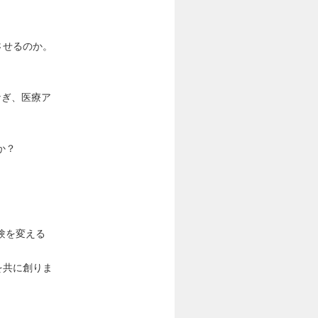
させるのか。
なぎ、医療ア
。
か？
験を変える
を共に創りま