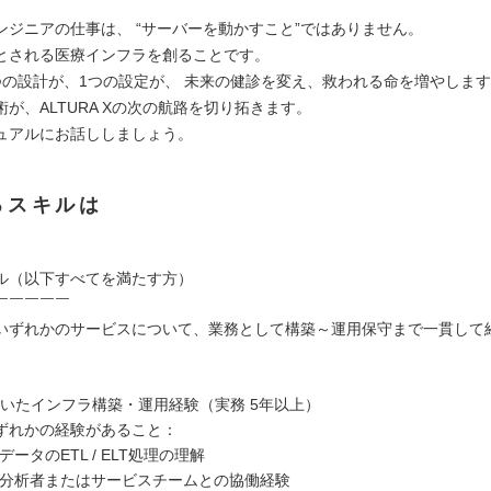
￣￣￣￣￣
ンジニアの仕事は、 “サーバーを動かすこと”ではありません。
とされる医療インフラを創ることです。
つの設計が、1つの設定が、 未来の健診を変え、救われる命を増やしま
が、ALTURA Xの次の航路を切り拓きます。
ュアルにお話ししましょう。
るスキルは
ル（以下すべてを満たす方）
￣￣￣￣￣
いずれかのサービスについて、業務として構築～運用保守まで一貫して
を用いたインフラ構築・運用経験（実務 5年以上）
ずれかの経験があること：
ータのETL / ELT処理の理解
分析者またはサービスチームとの協働経験