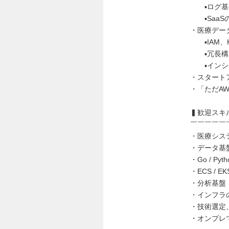
▪️ログ基盤・
▪️Saa
・医療デー
▪️IAM
▪️冗長構
▪️インシ
・スタート
・「ただA
▍歓迎スキ
￣￣￣￣￣
・医療シス
・データ基
・Go / P
・ECS / 
・分析基盤（At
・インフラ
・技術選定
・オンプレ