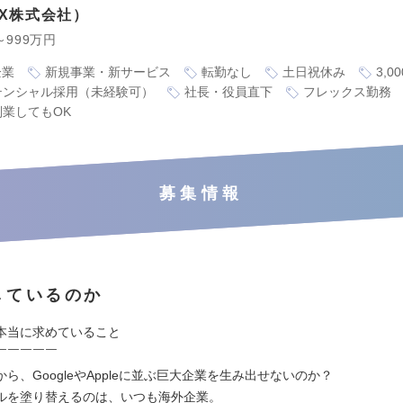
 X株式会社
～999万円
企業
新規事業・新サービス
転勤なし
土日祝休み
3,
テンシャル採用（未経験可）
社長・役員直下
フレックス勤務
副業してもOK
募集情報
しているのか
本当に求めていること
￣￣￣￣￣
ら、GoogleやAppleに並ぶ巨大企業を生み出せないのか？
ルを塗り替えるのは、いつも海外企業。