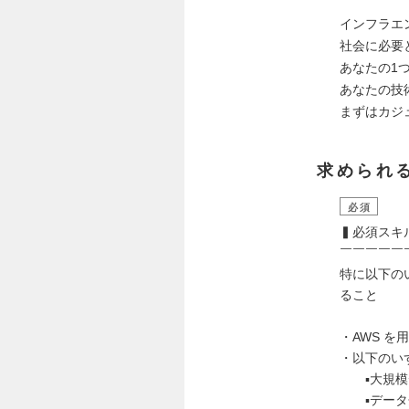
￣￣￣￣￣
インフラエ
社会に必要
あなたの1
あなたの技術
まずはカジ
求められ
必須
▍必須スキ
￣￣￣￣￣
特に以下の
ること
・AWS 
・以下のい
▪️大規模デ
▪️データ