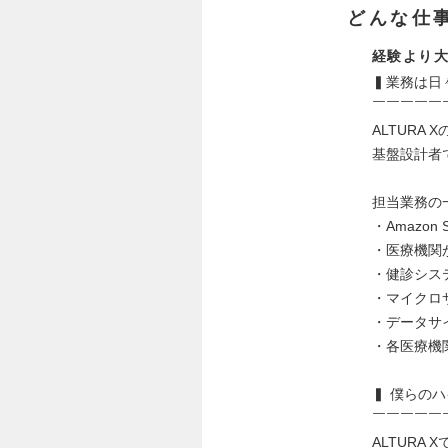
どんな仕
経験より大
▍業務は日
￣￣￣￣￣
ALTUR
基盤設計者
担当業務の
・Amazon 
・医療機関
・健診シス
・マイクロサー
・データサ
・各医療機
▍ 僕らの
￣￣￣￣￣
ALTUR