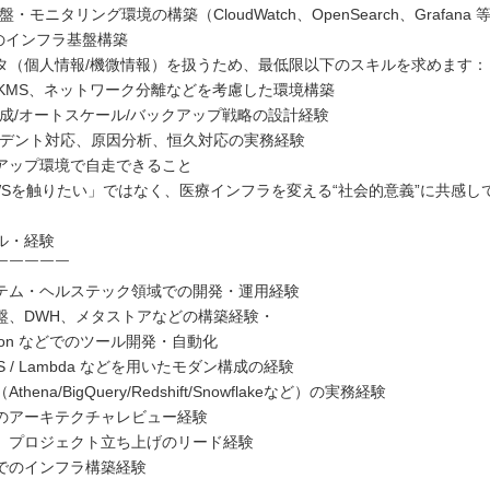
モニタリング環境の構築（CloudWatch、OpenSearch、Grafana 
Sのインフラ基盤構築
タ（個人情報/機微情報）を扱うため、最低限以下のスキルを求めます：
、KMS、ネットワーク分離などを考慮した環境構築
成/オートスケール/バックアップ戦略の設計経験
デント対応、原因分析、恒久対応の実務経験
アップ環境で自走できること
WSを触りたい」ではなく、医療インフラを変える“社会的意義”に共感し
ル・経験
￣￣￣￣￣
テム・ヘルステック領域での開発・運用経験
盤、DWH、メタストアなどの構築経験・
ython などでのツール開発・自動化
EKS / Lambda などを用いたモダン構成の経験
hena/BigQuery/Redshift/Snowflakeなど）の実務経験
のアーキテクチャレビュー経験
、プロジェクト立ち上げのリード経験
でのインフラ構築経験