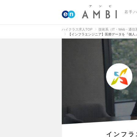
若手
ハイクラス求人TOP
技術系（IT・Web・通
【インフラエンジニア】医療データを『個人
インフラ