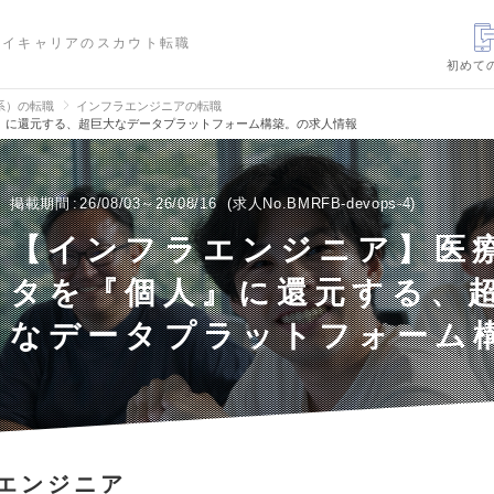
ハイキャリアのスカウト転職
初めて
信系）の転職
インフラエンジニアの転職
』に還元する、超巨大なデータプラットフォーム構築。の求人情報
掲載期間
26/08/03～26/08/16
求人No.BMRFB-devops-4
【インフラエンジニア】医
タを『個人』に還元する、
なデータプラットフォーム
エンジニア