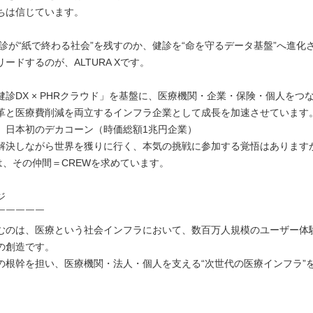
ちは信じています。
。健診が“紙で終わる社会”を残すのか、健診を“命を守るデータ基盤”へ進化
ードするのが、ALTURA Xです。
健診DX × PHRクラウド」を基盤に、医療機関・企業・保険・個人をつ
革と医療費削減を両立するインフラ企業として成長を加速させています
、日本初のデカコーン（時価総額1兆円企業）
解決しながら世界を獲りに行く、本気の挑戦に参加する覚悟はあります
 Xは、その仲間＝CREWを求めています。
ジ
￣￣￣￣￣
むのは、医療という社会インフラにおいて、数百万人規模のユーザー体
の創造です。
の根幹を担い、医療機関・法人・個人を支える“次世代の医療インフラ”