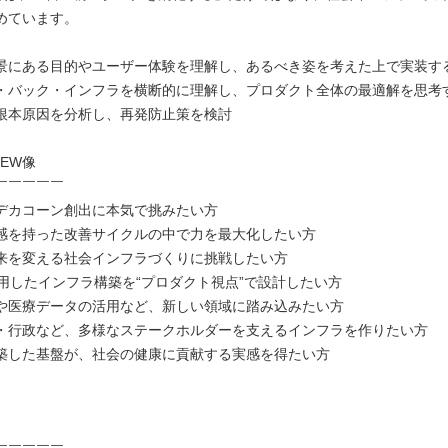
めています。
景にある目的やユーザー体験を理解し、あるべき姿を考えた上で実装す
・バック・インフラを横断的に理解し、プロダクト全体の最適解を思考
根本原因を分析し、再発防止策を検討
EW像
￣￣￣￣￣
デカコーン創出に本気で挑みたい方
感を持った改善サイクルの中で力を最大化したい方
来を変える社会インフラづくりに挑戦したい方
活用したインフラ構築を“プロダクト視点”で設計したい方
や医療データの活用など、新しい領域に踏み込みたい方
・行政など、多様なステークホルダーを支えるインフラを作りたい方
築した基盤が、社会の健康に貢献する実感を得たい方