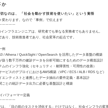
事か
切なのは、 「社会を動かす技術を使いたい」という覚悟
々変わります。なので「事例」で伝えます
￣￣￣￣￣
A Xのインフラエンジニアは、研究者でも単なる実務者でもありません。
であり、技術推進者であり、社会変革の起点です。
一例
S3 / Athena / QuickSight / OpenSearch を活用したデータ基盤の構築
が扱う数千万件の健診データを分析可能にするためのデータ構造設計
テムのインフラ強化（セキュリティ・耐障害性・可用性の改善）
ビスのデプロイにおけるAWS構築（VPC / ECS / ALB / RDS など）
イエンティストと連携したデータ抽出の要件定義・基本設計
関ごとの統計データ出力に必要な基盤設計と構築
ハイパフォーマー定義
￣￣￣￣￣
A Xでは、「目の前のタスクを消化する」だけではなく、社会インフラの変