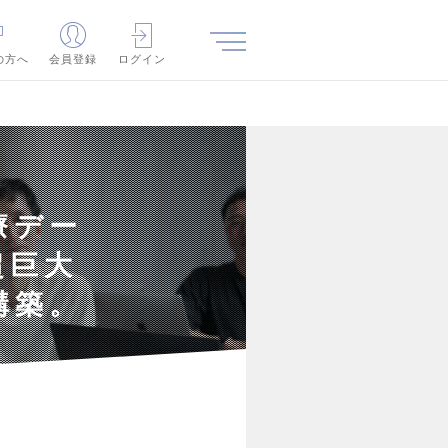
の方へ
会員登録
ログイン
療デー
超巨大
構築。