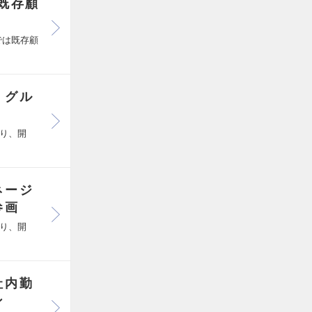
既存顧
では既存顧
】グル
り、開
ネージ
参画
り、開
社内勤
ン