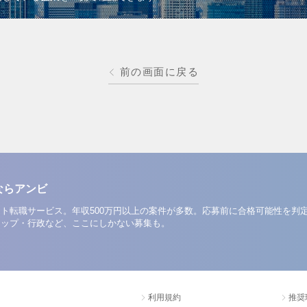
前の画面に戻る
ならアンビ
ト転職サービス。年収500万円以上の案件が多数。応募前に合格可能性を判
アップ・行政など、ここにしかない募集も。
利用規約
推奨