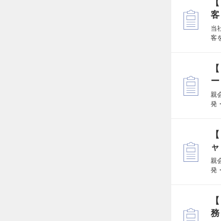
【
客
当
客
【
ー
親
発
【
ャ
親
発
【
務