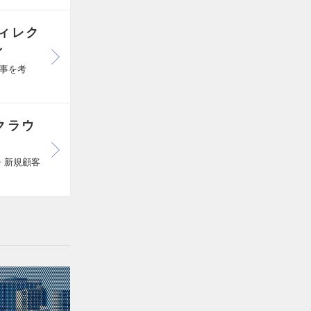
ィレク
ン
事を考
クラウ
・新規顧客