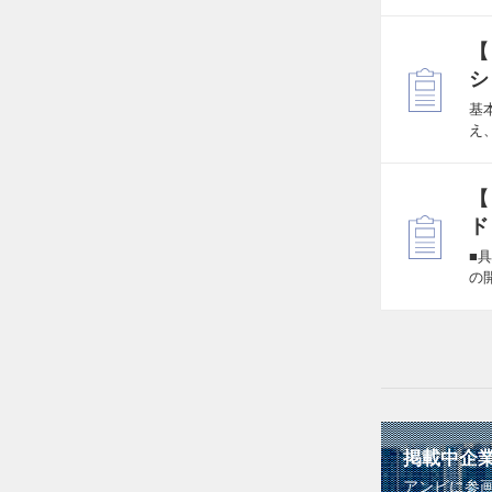
【
シ
基
え
【
ド
■
の
掲載中企
アンビに参