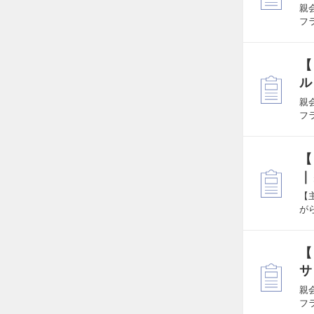
親
フ
【
ル
親
フ
【
｜
【
が
【
サ
親
フ