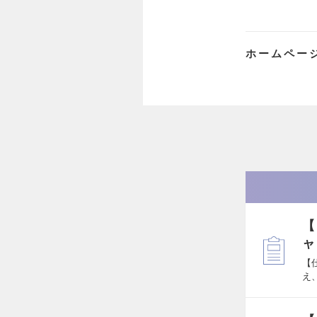
ホームペー
【
ャ
【
え