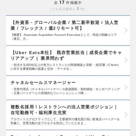
17
全
件掲載中
0
うち非公開求人
件
【外資系・グローバル企業 / 第二新卒歓迎 / 法人営
業 / フレックス / 週2リモート可】
【概要】 Associate Acquisition Account Executiveとして、特定の戦略エリア
（東京、大…
【Uber Eats本社】 既存営業担当｜成長企業でキャ
リアアップ | 業界問わず
・担当する300社以上の有力レストランとの関係構築と深耕 ・経営層（C-level）
に対する事業戦略の提案と交渉 ・データ分…
チャネルセールスマネージャー
・営業代理店（チャネルパートナー）の新規開拓・契約締結・オンボーディング
・主要パートナーとの長期的なリレーションシップ構…
複数名採用！レストランへの法人営業ポジション｜
在宅勤務可・福利厚生充実
アカウントエグゼクティブとして、主要都市の優先度の高い飲食店パートナーを
対象に、営業活動の全プロセスを担当していただきま…