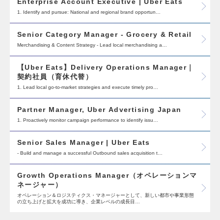
Enterprise Account Executive | Uber Eats
1. Identify and pursue: National and regional brand opportun…
Senior Category Manager - Grocery & Retail
Merchandising & Content Strategy - Lead local merchandising a…
【Uber Eats】Delivery Operations Manager｜
契約社員（育休代替）
1. Lead local go-to-market strategies and execute timely pro…
Partner Manager, Uber Advertising Japan
1. Proactively monitor campaign performance to identify issu…
Senior Sales Manager | Uber Eats
- Build and manage a successful Outbound sales acquisition t…
Growth Operations Manager（オペレーションマ
ネージャー）
オペレーション＆ロジスティクス・マネージャーとして、新しい都市や事業形態
の立ち上げと拡大を成功に導き、企業レベルの成長目…