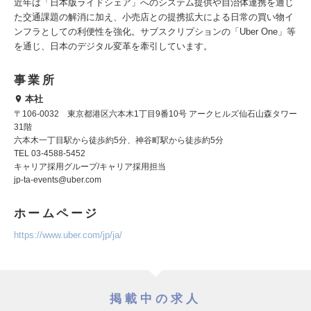
近年は「日本版ライドシェア」へのシステム提供や自治体連携を通じ
た交通課題の解消に加え、小売店との提携拡大による日常の買い物イ
ンフラとしての利便性を強化。サブスクリプションの「Uber One」等
を通じ、日本のデジタル変革を牽引しています。
事業所
本社
〒106-0032 東京都港区六本木1丁目9番10号 アークヒルズ仙石山森タワー
31階
六本木一丁目駅から徒歩約5分、神谷町駅から徒歩約5分
TEL 03-4588-5452
キャリア採用グループ/キャリア採用担当
jp-ta-events@uber.com
ホームページ
https://www.uber.com/jp/ja/
掲載中の求人