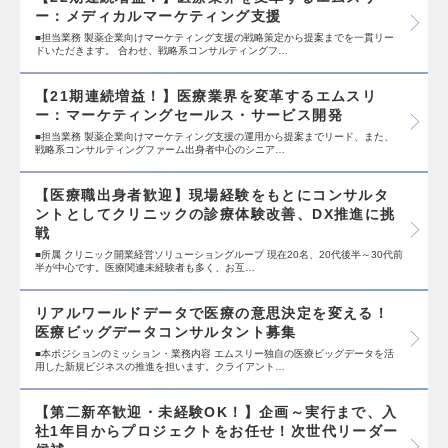
ー：メディカルマーケティング支援
■担当業務 製薬企業向けマーケティング支援の戦略策定から提案までを一貫リー
ドいただきます。 合わせ、戦略系コンサルティングフ…
【21期連続増益！】医療業界を変革するエムスリ
ー：マーケティングセールス・サービス開発
■担当業務 製薬企業向けマーケティング支援の運用から提案までリード、また、
戦略系コンサルティングファーム出身者中心のシニア…
【医療職出身者歓迎】現場経験をもとにコンサルタ
ントとしてクリニックの診療体験改善、DX推進に挑
戦
■所属 クリニック開業経営ソリューショングループ 現在20名、20代後半～30代前
半が中心です。医療関連未経験者も多く、お互…
リアルワールドデータで医療の意思決定を変える！
医療ビッグデータコンサルタント募集
■本ポジションのミッション・業務内容 エムスリー独自の医療ビッグデータを活
用した新規ビジネスの推進を担います。クライアント…
【第二新卒歓迎・未経験OK！】企画～実行まで、入
社1年目からプロジェクトをお任せ！次世代リーダー