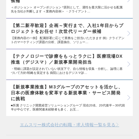
候補
＜ポジション＞ オープンポジション *原則として、適性を最大限に活かせる配属
先を当社が判断します ＜業務内容例＞ ・クライアント…
【第二新卒歓迎】企画～実行まで、入社1年目からプ
ロジェクトをお任せ！次世代リーダー候補
【業務内容の一例】 配属部署に応じて業務をご担当いただきます 例）クライアン
トのマーケティング課題の分析、課題抽出、ソリュー…
【テクノロジーで診療をもっとラクに】医療現場DX
推進（デジスマ）／新規事業開発担当
・明確に課題が設定されていない状況下で、自ら情報を収集・分析し、論理に基
づいて方針/戦略を策定する 病院におけるデジスマ診…
【新規事業推進】M3グループのアセットを活かし、
日本の医療体験を変革する新規事業・サービス開発
に挑戦
■所属 クリニック開業経営ソリューショングループ 現在20名、20代後半～30代前
半が中心です。医療関連未経験者も多く、お互…
エムスリー株式会社の転職・求人情報一覧を見る