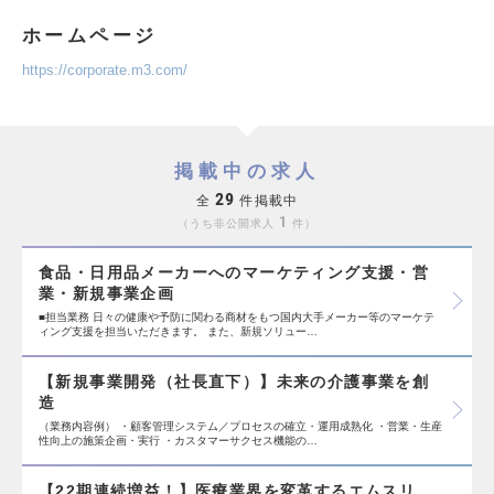
ホームページ
https://corporate.m3.com/
掲載中の求人
29
全
件掲載中
1
うち非公開求人
件
食品・日用品メーカーへのマーケティング支援・営
業・新規事業企画
■担当業務 日々の健康や予防に関わる商材をもつ国内大手メーカー等のマーケテ
ィング支援を担当いただきます。 また、新規ソリュー…
【新規事業開発（社長直下）】未来の介護事業を創
造
（業務内容例） ・顧客管理システム／プロセスの確立・運用成熟化 ・営業・生産
性向上の施策企画・実行 ・カスタマーサクセス機能の…
【22期連続増益！】医療業界を変革するエムスリ