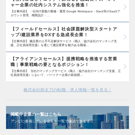
ャー企業の社内システム強化を推進！
【仕事内容】 ・社内IT基盤の整備・運用 Google Workspace・Slack等のSaaSア
カウント管理、権限設計・…
【フィールドセールス】社会課題解決型スタートア
ップ/建設業界をDXする急成長企業！
【仕事内容】 建設業の人手不足解決サービス（職人・協力会社のマッチング支
援、正社員採用支援）を通じて建設業界を魅力ある職場…
【アライアンスセールス】提携戦略を推進する営業
職｜事業戦略の要となるポジション！
【仕事内容】 当社のマッチングサービス（職人・協力会社のマッチング支援、正
社員採用支援）において、パートナー企業の新規開…
株式会社助太刀の転職・求人情報一覧を見る
掲載中企業の一覧はこちら
アンビに参画している企業を一覧で確認できます