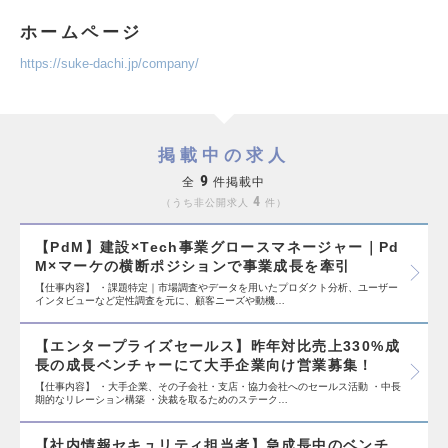
ホームページ
https://suke-dachi.jp/company/
掲載中の求人
9
全
件掲載中
4
うち非公開求人
件
【PdM】建設×Tech事業グロースマネージャー｜Pd
M×マーケの横断ポジションで事業成長を牽引
【仕事内容】 ・課題特定｜市場調査やデータを用いたプロダクト分析、ユーザー
インタビューなど定性調査を元に、顧客ニーズや動機…
【エンタープライズセールス】昨年対比売上330%成
長の成長ベンチャーにて大手企業向け営業募集！
【仕事内容】 ・大手企業、その子会社・支店・協力会社へのセールス活動 ・中長
期的なリレーション構築 ・決裁を取るためのステーク…
【社内情報セキュリティ担当者】急成長中のベンチ