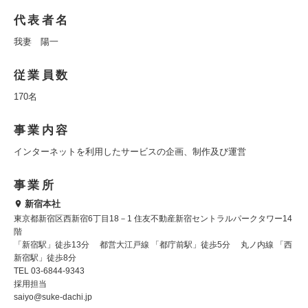
代表者名
我妻 陽一
従業員数
170名
事業内容
インターネットを利用したサービスの企画、制作及び運営
事業所
新宿本社
東京都新宿区西新宿6丁目18－1 住友不動産新宿セントラルパークタワー14
階
「新宿駅」徒歩13分 都営大江戸線 「都庁前駅」徒歩5分 丸ノ内線 「西
新宿駅」徒歩8分
TEL 03-6844-9343
採用担当
saiyo@suke-dachi.jp