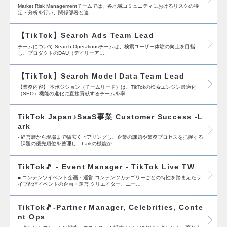
Market Risk Managementチームでは、各地域コミュニティにおけるリスクの特
定・分析を行い、関係部署と連…
【TikTok】Search Ads Team Lead
チームについて Search Operationsチームは、検索ユーザー体験の向上を目指
し、プロダクトのDAU（デイリーア…
【TikTok】Search Model Data Team Lead
【業務内容】 本ポジション（チームリード）は、TikTokの検索エンジン最適化
（SEO）機能の進化に直接貢献するチームを率…
TikTok Japan♪SaaS事業 Customer Success -L
ark
- 経営層から現場まで幅広くヒアリングし、企業の課題や業務プロセスを把握する
- 課題の優先順位を整理し、Larkの機能か…
TikTok🎵 - Event Manager - TikTok Live TW
■ コンテンツイベント企画・運営 コンテンツカテゴリーごとの特性を踏まえたラ
イブ配信イベントの企画・運営 クリエイター、ユー…
TikTok🎵-Partner Manager, Celebrities, Conte
nt Ops