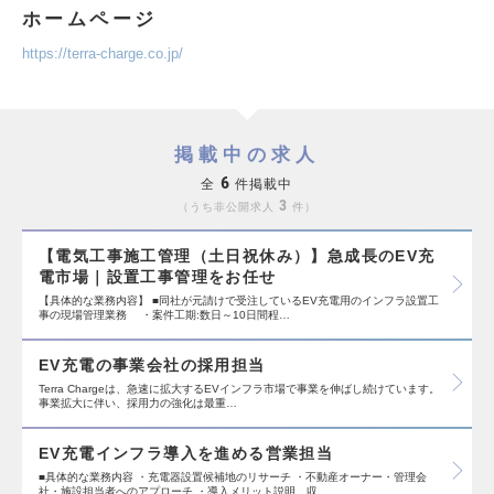
ホームページ
https://terra-charge.co.jp/
掲載中の求人
6
全
件掲載中
3
うち非公開求人
件
【電気工事施工管理（土日祝休み）】急成長のEV充
電市場｜設置工事管理をお任せ
【具体的な業務内容】 ■同社が元請けで受注しているEV充電用のインフラ設置工
事の現場管理業務 ・案件工期:数日～10日間程…
EV充電の事業会社の採用担当
Terra Chargeは、急速に拡大するEVインフラ市場で事業を伸ばし続けています。
事業拡大に伴い、採用力の強化は最重…
EV充電インフラ導入を進める営業担当
■具体的な業務内容 ・充電器設置候補地のリサーチ ・不動産オーナー・管理会
社・施設担当者へのアプローチ ・導入メリット説明、収…