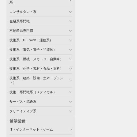
系
コンサルタント系
金融系専門職
不動産系専門職
技術系（IT・Web・通信系）
技術系（電気・電子・半導体）
技術系（機械・メカトロ・自動車）
技術系（化学・素材・食品・衣料）
技術系（建築・設備・土木・プラン
ト）
技術・専門職系（メディカル）
サービス・流通系
クリエイティブ系
希望業種
IT・インターネット・ゲーム