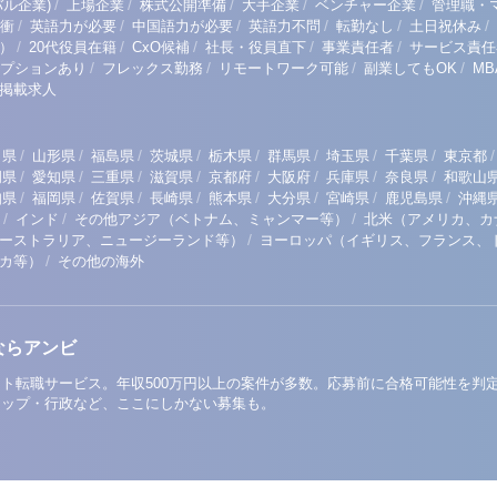
/
/
/
/
/
ル企業)
上場企業
株式公開準備
大手企業
ベンチャー企業
管理職・
/
/
/
/
/
/
衝
英語力が必要
中国語力が必要
英語力不問
転勤なし
土日祝休み
/
/
/
/
/
）
20代役員在籍
CxO候補
社長・役員直下
事業責任者
サービス責任
/
/
/
/
プションあり
フレックス勤務
リモートワーク可能
副業してもOK
M
掲載求人
/
/
/
/
/
/
/
/
/
田県
山形県
福島県
茨城県
栃木県
群馬県
埼玉県
千葉県
東京都
/
/
/
/
/
/
/
/
岡県
愛知県
三重県
滋賀県
京都府
大阪府
兵庫県
奈良県
和歌山
/
/
/
/
/
/
/
/
知県
福岡県
佐賀県
長崎県
熊本県
大分県
宮崎県
鹿児島県
沖縄
/
/
/
インド
その他アジア（ベトナム、ミャンマー等）
北米（アメリカ、カ
/
ーストラリア、ニュージーランド等）
ヨーロッパ（イギリス、フランス、
/
リカ等）
その他の海外
ならアンビ
ト転職サービス。年収500万円以上の案件が多数。応募前に合格可能性を判
アップ・行政など、ここにしかない募集も。