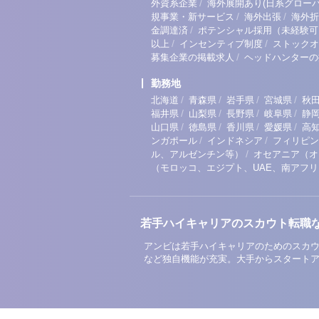
/
外資系企業
海外展開あり(日系グローバ
/
/
規事業・新サービス
海外出張
海外折
/
金調達済
ポテンシャル採用（未経験可
/
/
以上
インセンティブ制度
ストックオ
/
募集企業の掲載求人
ヘッドハンターの
勤務地
/
/
/
/
北海道
青森県
岩手県
宮城県
秋
/
/
/
/
福井県
山梨県
長野県
岐阜県
静
/
/
/
/
山口県
徳島県
香川県
愛媛県
高
/
/
ンガポール
インドネシア
フィリピン
/
ル、アルゼンチン等）
オセアニア（オ
（モロッコ、エジプト、UAE、南アフ
若手ハイキャリアのスカウト転職
アンビは若手ハイキャリアのためのスカウ
など独自機能が充実。大手からスタート