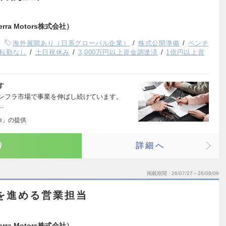
erra Motors株式会社）
海外展開あり（日系グローバル企業）
株式公開準備
ベンチ
転勤なし
土日祝休み
3,000万円以上資金調達済
1億円以上資
す
るEVインフラ市場で事業を伸ばし続けています。
…
ge」の提供
り
詳細へ
掲載期間
26/07/27～26/08/09
を進める営業担当
erra Motors株式会社）