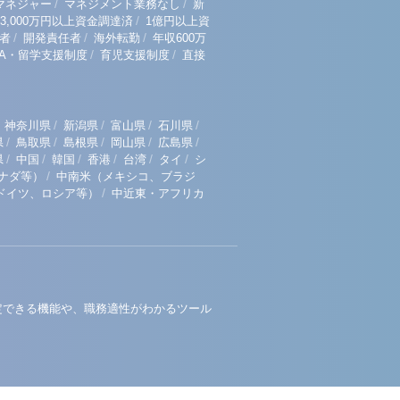
/
/
マネジャー
マネジメント業務なし
新
/
3,000万円以上資金調達済
1億円以上資
/
/
/
者
開発責任者
海外転勤
年収600万
/
/
BA・留学支援制度
育児支援制度
直接
/
/
/
/
神奈川県
新潟県
富山県
石川県
/
/
/
/
/
県
鳥取県
島根県
岡山県
広島県
/
/
/
/
/
/
県
中国
韓国
香港
台湾
タイ
シ
/
ナダ等）
中南米（メキシコ、ブラジ
/
ドイツ、ロシア等）
中近東・アフリカ
定できる機能や、職務適性がわかるツール