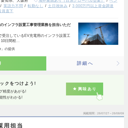
、愛知県、大阪府
海外展開あり（日系グローバル企業）
ベン
英語力不問
転勤なし
土日祝休み
3,000万円以上資金調達
役員直下
用のインフラ設置工事管理業務を担当いただ
で受注しているEV充電用のインフラ設置工
10日間程…
ge」の提供
り
詳細へ
ックをつけよう!
興味あり
グ精度があがる!
能性がわかる!
掲載期間
26/07/27～26/08/09
採用担当