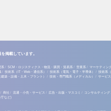
報を掲載しています。
/
/
/
門系
SCM・ロジスティクス・物流・購買・貿易系
営業系
マーケティン
/
/
/
職
技術系（IT・Web・通信系）
技術系（電気・電子・半導体）
技術系
/
/
（建築・設備・土木・プラント）
技術・専門職系（メディカル）
サービス
/
/
/
/
商社
流通・小売・サービス
広告・出版・マスコミ
コンサルティング
庁など)