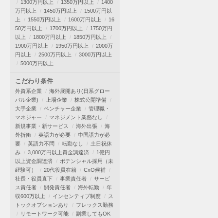
1300万円以上
1350万円以上
1400
万円以上
1450万円以上
1500万円以
上
1550万円以上
1600万円以上
16
50万円以上
1700万円以上
1750万円
以上
1800万円以上
1850万円以上
1900万円以上
1950万円以上
2000万
円以上
2500万円以上
3000万円以上
5000万円以上
こだわり条件
外資系企業
海外展開あり(日系グロー
バル企業)
上場企業
株式公開準備
大手企業
ベンチャー企業
管理職・
マネジャー
マネジメント業務なし
新規事業・新サービス
海外出張
海
外折衝
英語力が必要
中国語力が必
要
英語力不問
転勤なし
土日祝休
み
3,000万円以上資金調達済
1億円
以上資金調達済
ポテンシャル採用（未
経験可）
20代役員在籍
CxO候補
社長・役員直下
事業責任者
サービ
ス責任者
開発責任者
海外転勤
年
収600万以上
インセンティブ制度
ス
トックオプションあり
フレックス勤務
リモートワーク可能
副業してもOK