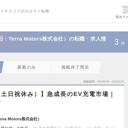
ハイキャリアのスカウト転職
初めて
（旧：Terra Motors株式会社）の転職・求人情
3
件
新着のみ
掲載終了間近
掲載期間
26/08/06～26/08/19
土日祝休み）】急成長のEV充電市場｜
せ
erra Motors株式会社）