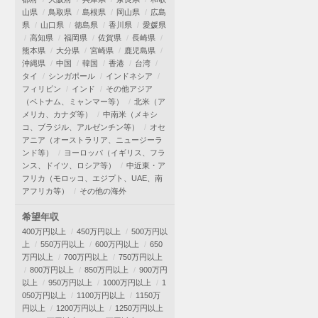
山県
鳥取県
島根県
岡山県
広島
県
山口県
徳島県
香川県
愛媛県
高知県
福岡県
佐賀県
長崎県
熊本県
大分県
宮崎県
鹿児島県
沖縄県
中国
韓国
香港
台湾
タイ
シンガポール
インドネシア
フィリピン
インド
その他アジア
（ベトナム、ミャンマー等）
北米（ア
メリカ、カナダ等）
中南米（メキシ
コ、ブラジル、アルゼンチン等）
オセ
アニア（オーストラリア、ニュージーラ
ンド等）
ヨーロッパ（イギリス、フラ
ンス、ドイツ、ロシア等）
中近東・ア
フリカ（モロッコ、エジプト、UAE、南
アフリカ等）
その他の海外
希望年収
400万円以上
450万円以上
500万円以
上
550万円以上
600万円以上
650
万円以上
700万円以上
750万円以上
800万円以上
850万円以上
900万円
以上
950万円以上
1000万円以上
1
050万円以上
1100万円以上
1150万
円以上
1200万円以上
1250万円以上