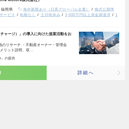
、福岡県
海外展開あり（日系グローバル企業）
株式公開準
サービス
転勤なし
土日祝休み
3,000万円以上資金調達済
1
e（テラチャージ）」の導入に向けた提案活動をお
地のリサーチ ・不動産オーナー・管理会
入メリット説明、収…
ge」の提供
り
詳細へ