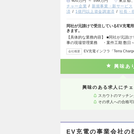
400万円 ～ 599万円
東京都
チャー企業
新規事業・新サービス
済
1億円以上資金調達済
社長・
同社が元請けで受注しているEV充電
きます。
【具体的な業務内容】 ■同社が元請け
事の現場管理業務 ・案件工期:数日～
EV充電インフラ「Terra Char
会社概要
興味あ
興味のある求人にチェ
スカウトのマッチン
その求人への合格可
EV充電の事業会社の