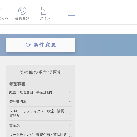
の方へ
会員登録
ログイン
条件変更
その他の条件で探す
希望職種
経営・経営企画・事業企画系
管理部門系
SCM・ロジスティクス・物流・購買・
貿易系
営業系
マーケティング・販促企画・商品開発