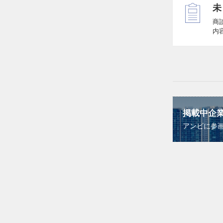
未
商
内
掲載中企
アンビに参