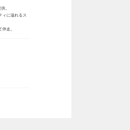
提供。
ティに溢れるス
て伴走。