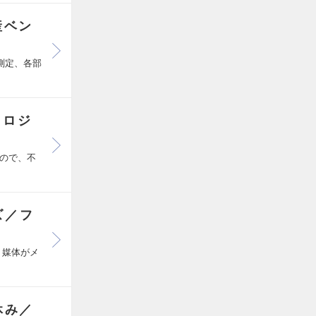
産ベン
測定、各部
ノロジ
ので、不
ズ／フ
ト媒体がメ
休み／