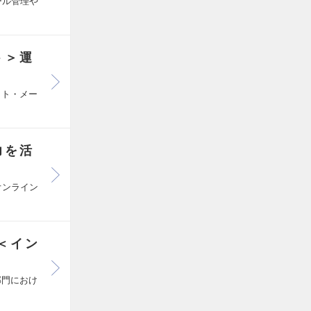
ール管理や
ト＞運
ット・メー
力を活
オンライン
＜イン
部門におけ