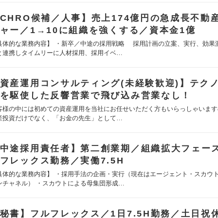
CHRO候補／人事】売上174億円の急成長不動
ャー／1→10に組織を強くする／資本金1億
具体的な業務内容】 ・新卒／中途の採用戦略 採用計画の立案、実行、効果
と連携しタイムリーに人材採用、採用イベ…
資産運用コンサルティング(未経験歓迎)】テク
を駆使した反響営業で飛び込み営業なし！
客様の中には初めての資産運用を当社にお任せいただく方もいらっしゃいます
産投資だけでなく、「お金の先生」として…
中途採用責任者】第二創業期／組織拡大フェー
フレックス勤務／実働7.5H
具体的な業務内容】 ・採用手法の企画・実行（現在はエージェント・スカウ
ンチャネル） ・スカウトによる母集団形成…
秘書】フルフレックス／1日7.5H勤務／土日祝