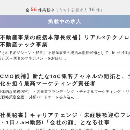
56
16
全
件掲載中
うち非公開求人
件
掲載中の求人
不動産事業の統括本部長候補】リアル×テクノ
不動産テック事業
任されるポジション・裁量】 不動産事業の統括本部長候補として、5つの不動
括と20～30名のマネジメントをお任せ…
CMO候補】新たなtoC集客チャネルの開拓と、
化を担う最高マーケティング責任者
具体的な業務内容】 ・各事業ブランディング ・チャネルマーケティング ・
の戦略策定全般 ・外部パートナーを巻き込ん…
社長秘書】キャリアチェンジ・未経験歓迎◎フ
・1日7.5H勤務/「会社の顔」となる仕事