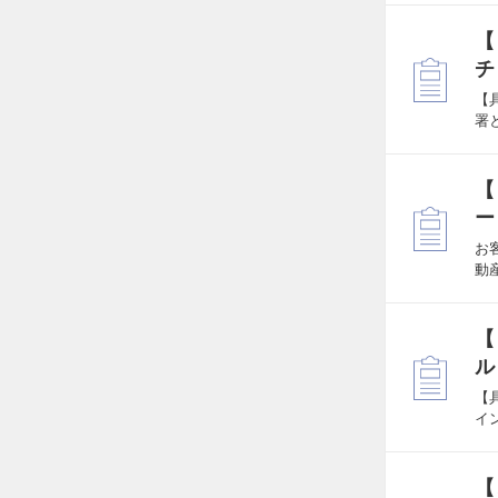
【
チ
【
署
【
ー
お
動
【
ル
【
イ
【