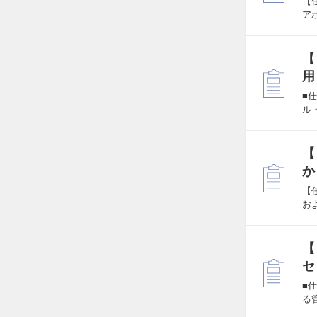
【
ア
【
用
■
ル
【
か
【
お
【
セ
■
る