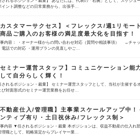
任されるポジション・裁量】 あなたには、代表の「右腕」として、スケジュ
ポイント調整などの日常業務から、出張手…
カスタマーサクセス】＜フレックス/週1リモー
商品ご購入のお客様の満足度最大化を目指す！
仕事内容： ・オーナー様からの問い合わせ対応（質問や相談事項） →チャ
・電話での対応 ・運用プランの見直しやご…
セミナー運営スタッフ】コミュニケーション能
して自分らしく輝く！
任されるポジション・裁量】 セミナー運営スタッフとして、当社が主催する
よび対面形式のセミナー運営業務をお任せ…
不動産仕入/管理職】主事業スケールアップ中！
ンティブ有り・土日祝休み/フレックス制＞
仕事内容 ▼任されるポジション・裁量 本ポジションは、収益不動産の仕入れ
管理職として、戦略策定からプレイヤー業…