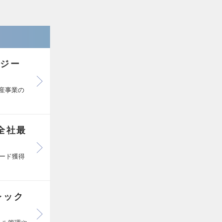
ロジー
産事業の
全社最
リード獲得
レック