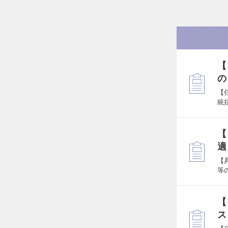
【
の
【
統
【
適
【
等
【
ス