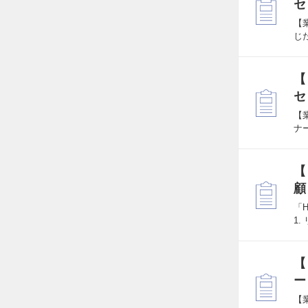
セ
【
じ
【
セ
【
ナ
【
顧
「
1
【
ー
【