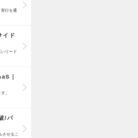
・実行を通
サイド
広いリード
aS｜
ます。
破/パ
ールさせるこ