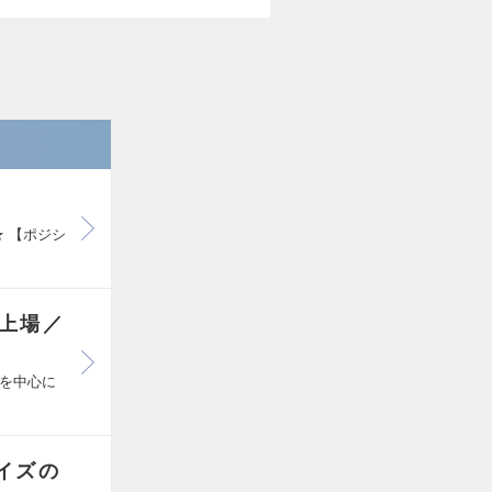
★ 【ポジシ
ス上場／
を中心に
イズの