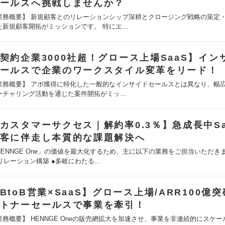
ールスへ挑戦しませんか？
業務概要】 新規顧客とのリレーションシップ深耕とクロージング戦略の策定
た新規顧客開拓がミッションです。 特にエ…
契約企業3000社超！グロース上場SaaS】イン
ールスで企業のワークスタイル変革をリード！
業務概要】 アポ獲得に特化した一般的なインサイドセールスとは異なり、幅
ーチャリング活動を通じた案件開拓がミッ…
カスタマーサクセス｜解約率0.3％】急成長中Sa
客に伴走し本質的な課題解決へ
HENNGE One」の価値を最大化するため、主に以下の業務をご担当いただき
. リレーション構築 ●多岐にわたる…
BtoB営業×SaaS】グロース上場/ARR100億突
トナーセールスで事業を牽引！
業務概要】 HENNGE Oneの販売網拡大を加速させ、事業を非連続的にスケ