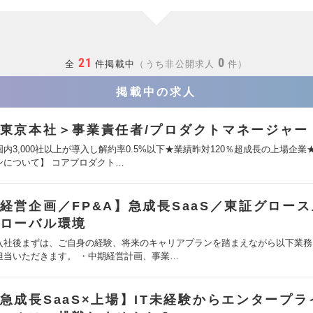
21
0
全
件掲載中
うち非公開求人
件
掲載中の求人
東京本社＞事業責任者/プロダクトマネージャー
国内3,000社以上が導入し解約率0.5%以下★業績昨対120％超成長の上場企業
ンについて】 コアプロダクト…
経営企画／FP&A】急成長SaaS／東証グロー
ローバル環境
入社後まずは、ご自身の経験、将来のキャリアプランを踏まえながら以下業務
担当いただきます。 ・中期経営計画、事業…
急成長SaaS×上場】IT未経験からエンタープラ