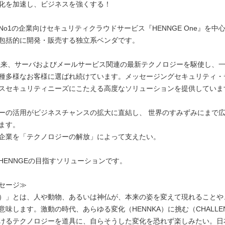
化を加速し、ビジネスを強くする！
No1の企業向けセキュリティクラウドサービス『HENNGE One』を中
包括的に開発・販売する独立系ベンダです。
業以来、サーバおよびメールサービス関連の最新テクノロジーを駆使し、
種多様なお客様に選ばれ続けています。メッセージングセキュリティ・
スセキュリティニーズにこたえる高度なソリューションを提供していま
ーの活用がビジネスチャンスの拡大に直結し、 世界のすみずみにまで
ます。
企業を「テクノロジーの解放」によって支えたい。
HENNGEの目指すソリューションです。
セージ≫
）」とは、人や動物、あるいは神仏が、本来の姿を変えて現れることや
意味します。激動の時代、あらゆる変化（HENNKA）に挑む（CHALLE
けるテクノロジーを道具に、自らそうした変化を恐れず楽しみたい。日本