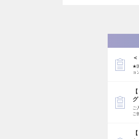
＜
★
ョ
【
グ
ご
ご
【