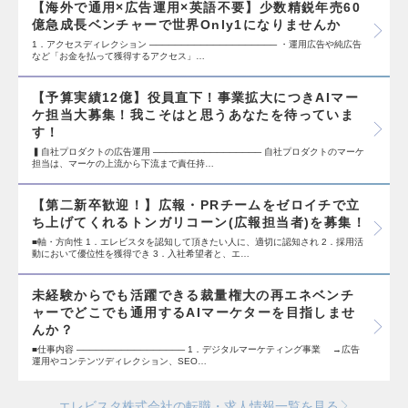
【海外で通用×広告運用×英語不要】少数精鋭年売60
億急成長ベンチャーで世界Only1になりませんか
1．アクセスディレクション ──────────────────── ・運用広告や純広告
など「お金を払って獲得するアクセス」…
【予算実績12億】役員直下！事業拡大につきAIマー
ケ担当大募集！我こそはと思うあなたを待っていま
す！
▍自社プロダクトの広告運用 ───────────────── 自社プロダクトのマーケ
担当は、マーケの上流から下流まで責任持…
【第二新卒歓迎！】広報・PRチームをゼロイチで立
ち上げてくれるトンガリコーン(広報担当者)を募集！
■軸・方向性 1．エレビスタを認知して頂きたい人に、適切に認知され 2．採用活
動において優位性を獲得でき 3．入社希望者と、エ…
未経験からでも活躍できる裁量権大の再エネベンチ
ャーでどこでも通用するAIマーケターを目指しませ
んか？
■仕事内容 ───────────────── 1．デジタルマーケティング事業 →広告
運用やコンテンツディレクション、SEO…
エレビスタ株式会社の転職・求人情報一覧を見る