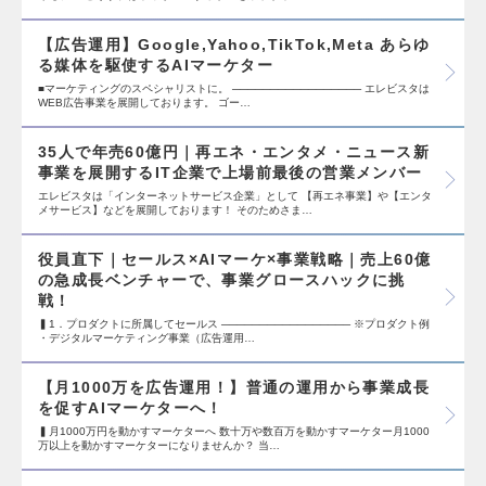
【広告運用】Google,Yahoo,TikTok,Meta あらゆ
る媒体を駆使するAIマーケター
■マーケティングのスペシャリストに。 ───────────────── エレビスタは
WEB広告事業を展開しております。 ゴー…
35人で年売60億円｜再エネ・エンタメ・ニュース新
事業を展開するIT企業で上場前最後の営業メンバー
エレビスタは「インターネットサービス企業」として 【再エネ事業】や【エンタ
メサービス】などを展開しております！ そのためさま…
役員直下｜セールス×AIマーケ×事業戦略｜売上60億
の急成長ベンチャーで、事業グロースハックに挑
戦！
▍1．プロダクトに所属してセールス ───────────────── ※プロダクト例
・デジタルマーケティング事業（広告運用…
【月1000万を広告運用！】普通の運用から事業成長
を促すAIマーケターへ！
▍月1000万円を動かすマーケターへ 数十万や数百万を動かすマーケター月1000
万以上を動かすマーケターになりませんか？ 当…