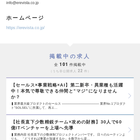
info@erevista.co.jp
ホームページ
https://erevista.co.jp/
掲載中の求人
101
全
件掲載中
22
うち非公開求人
件
【セールス×事業戦略×AI】第二新卒・異業種も活躍
中！本気で尊敬できる仲間と”マジ”になりません
か？
▍業界最大級プロダクトのセールス ───────────────── 業界No.1プロダク
ト"SOLSEL"に所属して、再エ…
【社長直下少数精鋭チーム×攻めの財務】30人で60
億ITベンチャーを上場へ先導
▍業務内容 社長直下の少数体制プロジェクトメンバーです。 日々のルーティンよ
りも、 「どうすれば事業が加速するか」を数字から逆…