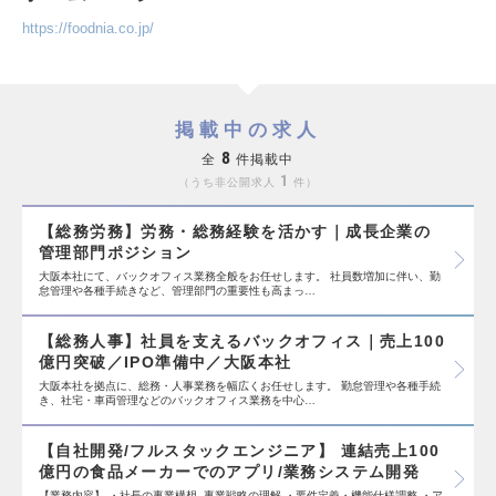
https://foodnia.co.jp/
掲載中の求人
8
全
件掲載中
1
うち非公開求人
件
【総務労務】労務・総務経験を活かす｜成長企業の
管理部門ポジション
大阪本社にて、バックオフィス業務全般をお任せします。 社員数増加に伴い、勤
怠管理や各種手続きなど、管理部門の重要性も高まっ…
【総務人事】社員を支えるバックオフィス｜売上100
億円突破／IPO準備中／大阪本社
大阪本社を拠点に、総務・人事業務を幅広くお任せします。 勤怠管理や各種手続
き、社宅・車両管理などのバックオフィス業務を中心…
【自社開発/フルスタックエンジニア】 連結売上100
億円の食品メーカーでのアプリ/業務システム開発
【業務内容】 ・社長の事業構想, 事業戦略の理解 ・要件定義・機能仕様調整 ・ア