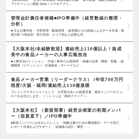
プリケーション開発 (Web / スマホアプリ…
管理会計責任者候補■IPO準備中（経営数値の整理・
分析）
■ 主な仕事内容 ・与実管理・数値管理 ・経営陣からの依頼によるデータ作成・簡
易分析 ※商品別・取引先別・エリア別など必要な切…
【大阪本社/未経験歓迎】連結売上110億以上！急成
長中の食品メーカーの人事広報担当
■人事担当のミッション ・中途 / 新卒の人材採用 ・研修の企画・開発・実施 ・組
織開発（リテンション・社員総会・サーベイなど…
食品メーカー営業（リーダークラス） /年収700万円
程度/大阪・福岡/連結売上110億規模
プレイングマネージャーとして、大手取引先への提案営業、既存メンバーのフォ
ローをお任せします。 ミッションは「既存クライアン…
【大阪本社】（新規部署）経営企画室の初期メンバ
ー（役員直下）／IPO準備中
■新規メンバーにお任せしたいこと ・戦略立案のための数値集計・データ加工 ・
レポート作成およびサポート ・会議体の設計・運営 ・…