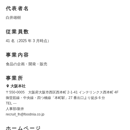
代表者名
白井雄樹
従業員数
41 名（2025 年 3 月時点）
事業内容
食品の企画・開発・販売
事業所
大阪本社
〒550-0005 大阪府大阪市西区西本町 2-1-41 インテリンクス西本町 4F
御堂筋線・中央線・四つ橋線「本町駅」27 番出口より徒歩 6 分
TEL ---
人事部/新井
recruit_fn@foodnia.co.jp
ホームページ