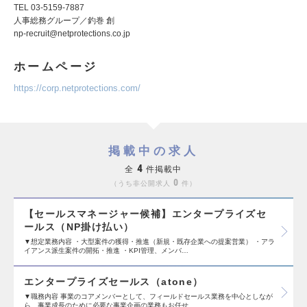
TEL 03-5159-7887
人事総務グループ／釣巻 創
np-recruit@netprotections.co.jp
ホームページ
https://corp.netprotections.com/
掲載中の求人
4
全
件掲載中
0
うち非公開求人
件
【セールスマネージャー候補】エンタープライズセ
ールス（NP掛け払い）
▼想定業務内容 ・大型案件の獲得・推進（新規・既存企業への提案営業） ・アラ
イアンス派生案件の開拓・推進 ・KPI管理、メンバ…
エンタープライズセールス（atone）
▼職務内容 事業のコアメンバーとして、フィールドセールス業務を中心としなが
ら、事業成長のために必要な事業企画の業務もお任せ…