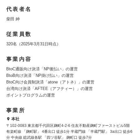
代表者名
柴田 紳
従業員数
320名（2025年3月31日時点）
事業内容
BtoC通販向け決済「NP後払い」の運営
BtoB向け決済「NP掛け払い」の運営
BtoC向け会員制決済「atone（アトネ）」の運営
台湾向け決済「AFTEE（アフティー）」の運営
ポイントプログラムの運営
事業所
本社
〒102-0083 東京都千代田区麹町4-2-6 住友不動産麹町ファーストビル5階
有楽町線 「麹町駅」 4番出口 徒歩1分 半蔵門線 「半蔵門駅」 3a出口 徒歩6
分 中央線 総武線各駅 「四ツ谷駅」 麹町口 徒歩7分