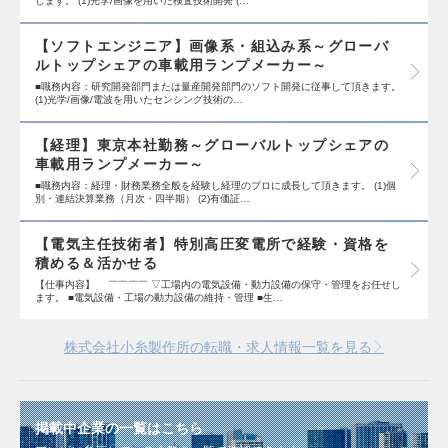
します。 (1)光学/画像を用いた検査技術開発 (…
【ソフトエンジニア】画像系・組込み系～グローバ
ルトップシェアの車載用ランプメーカー～
■職務内容：研究開発部門または量産開発部門のソフト開発に従事して頂きます。
(1)光学/画像/電波を用いたセンシング技術の…
【経理】東京本社勤務～グローバルトップシェアの
車載用ランプメーカー～
■職務内容：経理・財務業務全般を経験し経理のプロに成長して頂きます。 (1)個
別・連結決算業務（月次・四半期） (2)有価証…
【電気主任技術者】特別高圧変電所で経験・資格を
積める＆活かせる
【仕事内容】 ￣￣￣￣ ▽工場内の電気設備・動力設備の保守・管理をお任せし
ます。 ■電気設備・工場の動力設備の維持・管理 ■生…
株式会社小糸製作所の転職・求人情報一覧を見る
掲載中企業の一覧はこちら