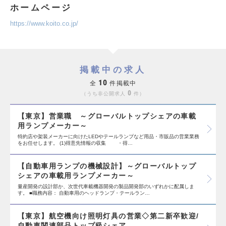
ホームページ
https://www.koito.co.jp/
掲載中の求人
10
全
件掲載中
0
うち非公開求人
件
【東京】営業職 ～グローバルトップシェアの車載
用ランプメーカー～
特約店や架装メーカーに向けたLEDやテールランプなど用品・市販品の営業業務
をお任せします。 (1)得意先情報の収集 ・得…
【自動車用ランプの機械設計】～グローバルトップ
シェアの車載用ランプメーカー～
量産開発の設計部か、次世代車載機器開発の製品開発部のいずれかに配属しま
す。 ■職務内容： 自動車用のヘッドランプ・テールラン…
【東京】航空機向け照明灯具の営業◇第二新卒歓迎/
自動車関連部品トップ級シェア