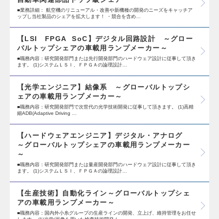
■業務詳細： 航空機のリニューアル・改善や新機種の開発のニーズをキャッチア
ップし当社製品のシェアを拡大します！ ・競合を含め…
【LSI FPGA SoC】デジタル回路設計 ～グロー
バルトップシェアの車載用ランプメーカー～
■職務内容：研究開発部門または先行開発部門のハードウェア設計に従事して頂き
ます。 (1)システムＬＳＩ、ＦＰＧＡの論理設計…
【光学エンジニア】結像系 ～グローバルトップシ
ェアの車載用ランプメーカー～
■職務内容：研究開発部門で次世代の光学技術開発に従事して頂きます。 (1)高精
細ADB(Adaptive Driving …
【ハードウェアエンジニア】デジタル・アナログ
～グローバルトップシェアの車載用ランプメーカー
～
■職務内容：研究開発部門または量産開発部門のハードウェア設計に従事して頂き
ます。 (1)システムＬＳＩ、ＦＰＧＡの論理設計…
【生産技術】自動化ライン～グローバルトップシェ
アの車載用ランプメーカー～
■職務内容：国内外小糸グループの生産ラインの開発、立上げ、維持管理をお任せ