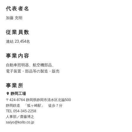
代表者名
加藤 充明
従業員数
連結 23,454名
事業内容
自動車照明器、航空機部品、
電子装置・部品等の製造・販売
事業所
静岡工場
〒424-8764 静岡県静岡市清水区北脇500
静岡鉄道 「狐ヶ崎駅」 徒歩７分
TEL 054-345-2258
人事部／齋藤博之
saiyo@koito.co.jp