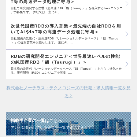
T等の高速データ処理に寄与＞
自社で研究開発する次世代超高速RDB「劔（Tsurugi）」を導入するJavaエンジニ
アの募集です。 弊社では、主にAI、…
次世代国産RDBの導入営業＜最先端の自社RDBを用
いてAIやIoT等の高速データ処理に寄与＞
自社開発の次世代・超高速RDB（リレーショナルデータベース）「劔（Tsurug
i）」の提案営業をお任せします。 主にAI、…
RDBの研究開発エンジニア＜世界最速レベルの性能
の純国産RDB「劔（Tsurugi）」＞
日本発の次世代リレーショナルデータベース「劔（Tsurugi）」をさらに進化させ
る、研究開発（R&D）エンジニアを募集し…
株式会社ノーチラス・テクノロジーズの転職・求人情報一覧を見
る
掲載中企業の一覧はこちら
アンビに参画している企業を一覧で確認できます