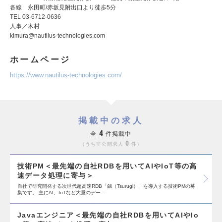
各線 永田町/赤坂見附出口より徒歩5分
TEL 03-6712-0636
人事／木村
kimura@nautilus-technologies.com
ホームページ
https://www.nautilus-technologies.com/
掲載中の求人
4
全
件掲載中
0
うち非公開求人
件
技術PM＜最先端の自社RDBを用いてAIやIoT等の高
速データ処理に寄与＞
自社で研究開発する次世代超高速RDB「劔（Tsurugi）」を導入する技術PMの募
集です。 主にAI、IoTなど大量のデー…
Javaエンジニア＜最先端の自社RDBを用いてAIやIo