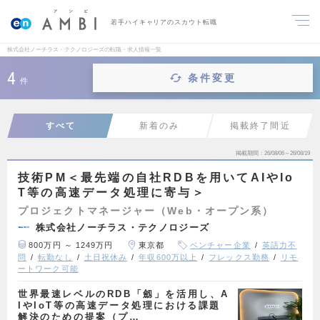
若手ハイキャリアのスカウト転職
株式会社ノーチラス・テクノロジーズの転職・求人情報一覧
4
条件変更
件
すべて
新着のみ
掲載終了間近
掲載期間
26/08/06～26/08/19
技術PM＜最先端の自社RDBを用いてAIやIo
T等の高速データ処理に寄与＞
プロジェクトマネージャー（Web・オープン系）
株式会社ノーチラス・テクノロジーズ
800万円 ～ 1249万円
東京都
ベンチャー企業
英語力不
問
転勤なし
土日祝休み
年収600万以上
フレックス勤務
リモ
ートワーク可能
世界最速レベルのRDB「劔」を活用し、A
IやIoT等の高速データ処理における課題
解決のための提案（プ…