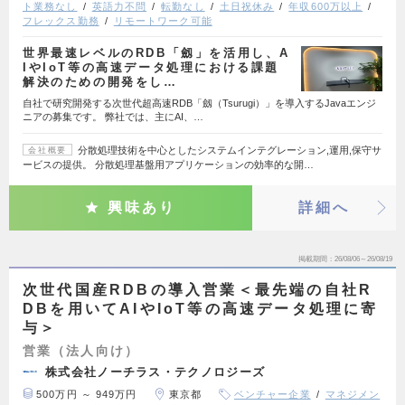
ト業務なし
英語力不問
転勤なし
土日祝休み
年収600万以上
フレックス勤務
リモートワーク可能
世界最速レベルのRDB「劔」を活用し、A
IやIoT等の高速データ処理における課題
解決のための開発をし…
自社で研究開発する次世代超高速RDB「劔（Tsurugi）」を導入するJavaエンジ
ニアの募集です。 弊社では、主にAI、…
分散処理技術を中心としたシステムインテグレーション,運用,保守サ
会社概要
ービスの提供。 分散処理基盤用アプリケーションの効率的な開…
興味あり
詳細へ
掲載期間
26/08/06～26/08/19
次世代国産RDBの導入営業＜最先端の自社R
DBを用いてAIやIoT等の高速データ処理に寄
与＞
営業（法人向け）
株式会社ノーチラス・テクノロジーズ
500万円 ～ 949万円
東京都
ベンチャー企業
マネジメン