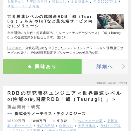
ト業務なし
英語力不問
転勤なし
土日祝休み
年収600万以上
リモートワーク可能
世界最速レベルの純国産RDB「劔（Tsur
ugi）」をAIやIoTなど最先端サービス向
けにソリューシ…
自社開発の次世代・超高速RDB（リレーショナルデータベース）「劔（Tsurug
i）」の提案営業をお任せします。 主にAI、…
分散処理技術を中心としたシステムインテグレーション,運用,保守サ
会社概要
ービスの提供。 分散処理基盤用アプリケーションの効率的な開…
興味あり
詳細へ
掲載期間
26/07/29～26/08/11
RDBの研究開発エンジニア＜世界最速レベル
の性能の純国産RDB「劔（Tsurugi）」＞
製品開発・研究
株式会社ノーチラス・テクノロジーズ
600万円 ～ 1049万円
東京都
ベンチャー企業
新規事
業・新サービス
英語力不問
転勤なし
土日祝休み
年収600万以
上
フレックス勤務
リモートワーク可能