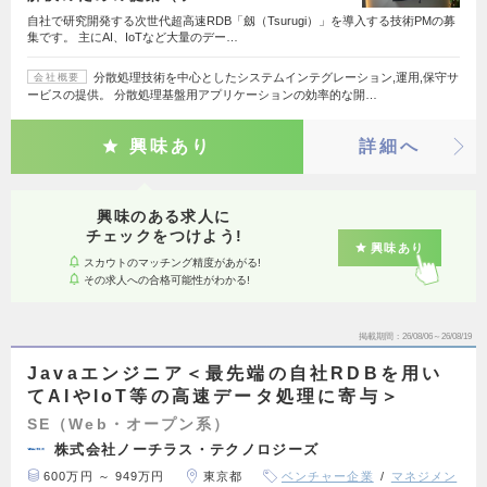
自社で研究開発する次世代超高速RDB「劔（Tsurugi）」を導入する技術PMの募
集です。 主にAI、IoTなど大量のデー…
分散処理技術を中心としたシステムインテグレーション,運用,保守サ
会社概要
ービスの提供。 分散処理基盤用アプリケーションの効率的な開…
興味あり
詳細へ
興味のある求人に
チェックをつけよう!
興味あり
スカウトのマッチング精度があがる!
その求人への合格可能性がわかる!
掲載期間
26/08/06～26/08/19
Javaエンジニア＜最先端の自社RDBを用い
てAIやIoT等の高速データ処理に寄与＞
SE（Web・オープン系）
株式会社ノーチラス・テクノロジーズ
600万円 ～ 949万円
東京都
ベンチャー企業
マネジメン