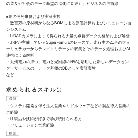
の普及や社会のデータ基盤の進化に直結）」ビジネスの最前線
■劔の開発事例および実証実験
・数百万の原材料からなるBOMによる原価計算およびシミュレーショ
ンシステム
・LiDARカメラによって得られる大量の点群データの格納および解析
・JRPが主催しているSuperFomulaのレースで、走行中の21台のフォ
ーミュラカーからテレメトリデータの収集とそのデータ処理およびAI
連携による解析
・九州電力の持つ、電力と光回線のNWを活用した新しいデータセン
ターサービスの、データ基盤のDBとして実証実験
など
求められるスキルは
必須
・システム開発を伴う法人営業やミドルウェアなどの製品導入営業の
ご経験
・IT製品や技術が好きで学び続けられる方
・ソリューション営業経験
歓迎