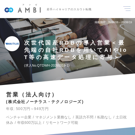
若手ハイキャリアのスカウト転職
掲載期間
26/08/06～26/08/19
次世代国産RDBの導入営業＜最
先端の自社RDBを用いてAIやIo
T等の高速データ処理に寄与＞
求人No.QTDWH-20260319-1
営業（法人向け）
株式会社ノーチラス・テクノロジーズ
年収
500万円～949万円
ベンチャー企業
マネジメント業務なし
英語力不問
転勤なし
土日祝
休み
年収600万以上
リモートワーク可能