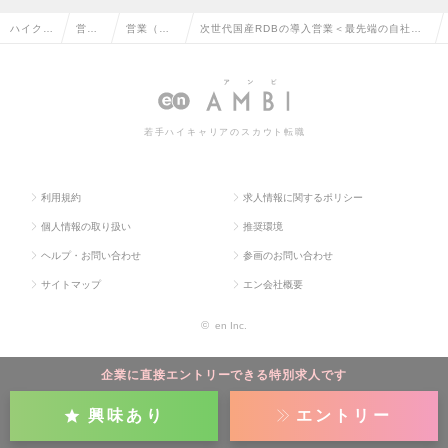
ハイクラ
営業
営業（法
次世代国産RDBの導入営業＜最先端の自社RD
ス求人T
系の
人向け）
Bを用いてAIやIoT等の高速データ処理に寄与
OP
転職
の転職
＞の求人情報
若手ハイキャリアのスカウト転職
利用規約
求人情報に関するポリシー
個人情報の取り扱い
推奨環境
ヘルプ・お問い合わせ
参画のお問い合わせ
サイトマップ
エン会社概要
©
en Inc.
企業に直接エントリーできる特別求人です
興味あり
エントリー