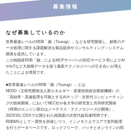
募集情報
なぜ募集しているのか
世界最速レベルのRDB「劔（Tsurugi）」などを研究開発し、顧客のデ
ータ処理に関する課題解決を製品提供やコンサルティング～システム
開発を提供しています。
この純国産RDB「劔」によるMCPサーバへの対応サービス等によりAI
やIoTなど大規模データを扱う最新テクノロジーへの引き合いが増え
たことによる増員です。
■世界最速レベルのRDB「劔（Tsurugi）」とは
NEDO（立研究開発法人新エネルギー・産業技術総合開発機構）の
「高効率・高速処理を可能とするAIチップ・次世代コンピューティン
グの技術開発」においてNEC社や各大学の研究室と共同研究開発
（RDBのエンジン部分はノーチラス・テクノロジーズが開発）。
2023/10にOSSで公開された純国産の次世代超高速RDBです。
RDBMSとして一貫性を担保しつつ、インメモリ上でコアで並列処理
を行うデータベースです。ロックフリーで、バッチとオンラインの同