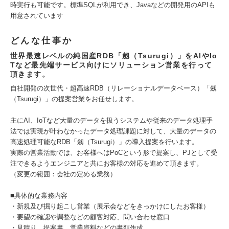
時実行も可能です。標準SQLが利用でき、Javaなどの開発用のAPIも
用意されています
どんな仕事か
世界最速レベルの純国産RDB「劔（Tsurugi）」をAIやIo
Tなど最先端サービス向けにソリューション営業を行って
頂きます。
自社開発の次世代・超高速RDB（リレーショナルデータベース）「劔
（Tsurugi）」の提案営業をお任せします。
主にAI、IoTなど大量のデータを扱うシステムや従来のデータ処理手
法では実現が叶わなかったデータ処理課題に対して、大量のデータの
高速処理可能なRDB「劔（Tsurugi）」の導入提案を行います。
実際の営業活動では、お客様へはPoCという形で提案し、PJとして受
注できるようエンジニアと共にお客様の対応を進めて頂きます。
（変更の範囲：会社の定める業務）
■具体的な業務内容
・新規及び掘り起こし営業（展示会などをきっかけにしたお客様）
・要望の確認や調整などの顧客対応、問い合わせ窓口
・見積り、提案書、営業資料などの書類作成