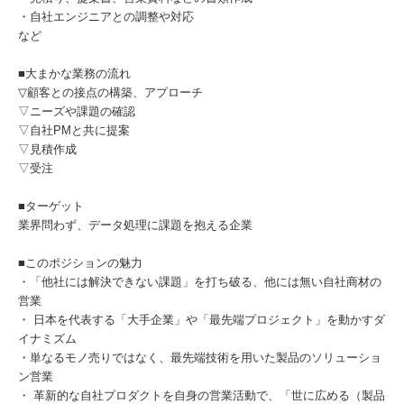
・自社エンジニアとの調整や対応
など
■大まかな業務の流れ
▽顧客との接点の構築、アプローチ
▽ニーズや課題の確認
▽自社PMと共に提案
▽見積作成
▽受注
■ターゲット
業界問わず、データ処理に課題を抱える企業
■このポジションの魅力
・「他社には解決できない課題」を打ち破る、他には無い自社商材の
営業
・ 日本を代表する「大手企業」や「最先端プロジェクト」を動かすダ
イナミズム
・単なるモノ売りではなく、最先端技術を用いた製品のソリューショ
ン営業
・ 革新的な自社プロダクトを自身の営業活動で、「世に広める（製品