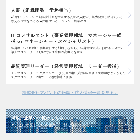
人事（組織開発・労務担当）
■部門ミッション 中期経営計画を実現するための人財が、能力発揮し続けたいと
思える環境をつくる ■詳細 エンゲージメント施策の企…
ITコンサルタント（事業管理領域 マネージャー候
補 or マネージャー・スペシャリスト）
経営層・CFO組織・事業責任者と対峙しながら、経営管理領域におけるシステム
導入プロジェクト及び経営管理業務の高度化を実現…
品質管理リーダー（経営管理領域 リーダー候補）
１．プロジェクトモニタリング (1)定量情報（利益率/原価予実乖離など）からリ
スクプロジェクトの検知 (2)提案時に認識…
株式会社アバントの転職・求人情報一覧を見る
掲載中企業の一覧はこちら
アンビに参画している企業を一覧で確認できます