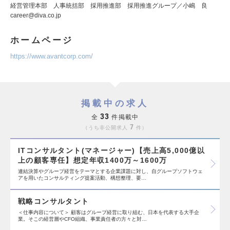
経営管理本部 人事統括部 採用推進部 採用推進グループ／小嶋 良
career@diva.co.jp
ホームページ
https://www.avantcorp.com/
掲載中の求人
33
全
件掲載中
7
うち非公開求人
件
ITコンサルタント(マネージャー)【売上高5,000億以
上の顧客専任】想定年収1400万～1600万
連結決算やグループ経営をテーマとする企業課題に対し、自グループソフトウェ
アを用いたコンサルティング提案活動、構想整理、要…
戦略コンサルタント
＜仕事内容について＞ 顧客はグループ経営に取り組む、日本を代表する大手企
業。そこの経営層やCFO組織、事業責任者の方々と対…