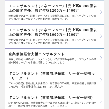
ITコンサルタント(マネージャー)【売上高5,000億以
上の顧客専任】想定年収1200万～1400万
連結決算やグループ経営をテーマとする企業課題に対し、自グループソフトウェ
アを用いたコンサルティング提案活動、構想整理、要…
ITコンサルタント(マネージャー)【売上高5,000億以
上の顧客専任】想定年収1000万～1200万
連結決算やグループ経営をテーマとする企業課題に対し、自グループソフトウェ
アを用いたコンサルティング提案活動、構想整理、要…
企業価値経営支援コンサルタント
顧客と能動的・継続的にコンタクトをとって信頼関係を構築し、プロダクトの機
能や関連サービスを十分に活用していただくことで、…
ITコンサルタント（事業管理領域 リーダー候補 o
r リーダー）
グループ経営に取り組む大手企業の、経営層やCFO組織、事業責任者と直接対話
しながら、経営管理領域におけるシステム導入プロ…
ITコンサルタント（事業管理領域 リーダー候補）
経営層やCFO組織、事業責任者の方々が抱える課題に対し、上位メンバーの指示
のもと、構想整理や要件定義の補助、システム導入…