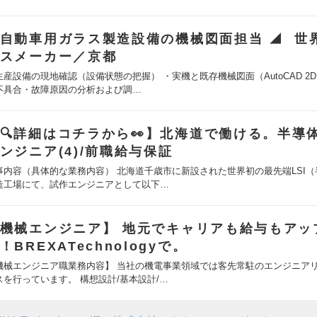
自動車用ガラス製造設備の機械図面担当 ◢ 世
スメーカー／京都
生産設備の現地確認（設備状態の把握） ・実機と既存機械図面（AutoCAD 2
不具合・故障原因の分析および調…
🔍詳細はコチラから👀】北海道で働ける。半導
ンジニア(4)/前職給与保証
事内容（具体的な業務内容） 北海道千歳市に新設された世界初の最先端LSI（
造工場にて、試作エンジニアとして以下…
機械エンジニア】 地元でキャリアも給与もアッ
！BREXATechnologyで。
機械エンジニア職業務内容】 当社の機電事業領域では客先常駐のエンジニア
スを行っています。 構想設計/基本設計/…