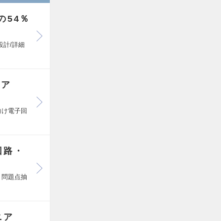
の54％
設計/詳細
ニア
向け電子回
回路・
く問題点抽
ニア