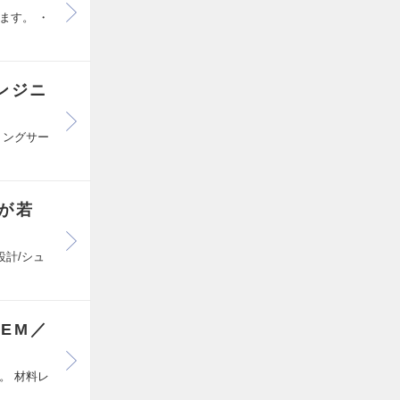
ます。 ・
ンジニ
リングサー
が若
設計/シュ
EM／
。 材料レ