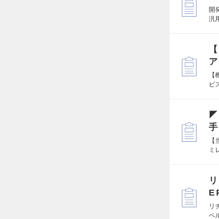
開
汎
【
ア
【
ビ
◤
手
【
ミ
リ
E
リ
ベ