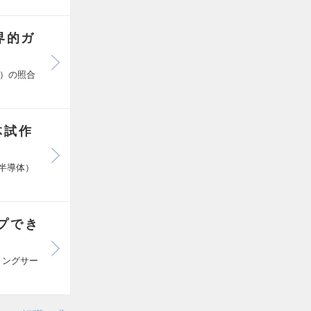
界的ガ
D）の照合
体試作
半導体）
プでき
リングサー