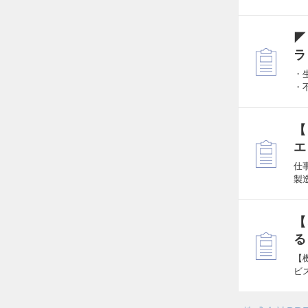
◤
ラ
・
・
【
エ
仕
製
【
る
【
ビ