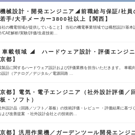
機械設計・開発エンジニア◢前職給与保証/社員
若手/大手メーカー3800社以上【関西】
当社の機電領域が提供していること】 当社の機電事業領域では構想設計/基本
計/CAE解析/実験/評価/生産技術…
 車載領域 ◢ ハードウェア設計・評価エンジ
京都】
載製品に関するハードウェア設計および評価業務を担当いただきます。 車載
の設計（アナログ／デジタル／電源回路 …
京都】電気・電子エンジニア（社外設計評価／
板・ソフト）
社外設計品（回路／ソフト／基板）の技術評価・レビュー ・評価結果に基づ
および改善提案 ・社外設計会社との技術的…
京都】汎用作業機／ガーデンツール開発エンジ