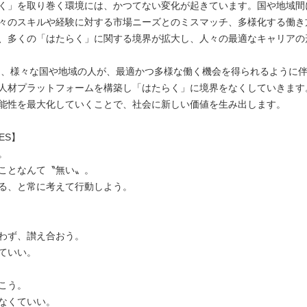
く」を取り巻く環境には、かつてない変化が起きています。国や地域間
々のスキルや経験に対する市場ニーズとのミスマッチ、多様化する働き
、多くの「はたらく」に関する境界が拡大し、人々の最適なキャリアの
Aは、様々な国や地域の人が、最適かつ多様な働く機会を得られるように
人材プラットフォームを構築し「はたらく」に境界をなくしていきます
能性を最大化していくことで、社会に新しい価値を生み出します。
UES】
。
ことなんて〝無い〟。
る、と常に考えて行動しよう。
わず、讃え合おう。
ていい。
こう。
なくていい。