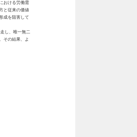
における労働需
方と従来の価値
形成を阻害して
伴走し、唯一無二
。その結果、よ