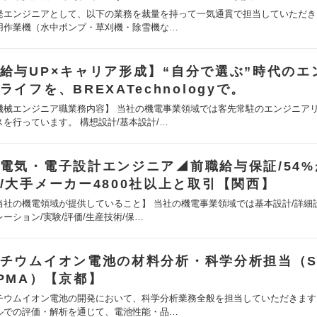
発エンジニアとして、以下の業務を裁量を持って一気通貫で担当していただき
用作業機（水中ポンプ・草刈機・除雪機な…
給与UP×キャリア形成】“自分で選ぶ”時代のエ
ライフを、BREXATechnologyで。
機械エンジニア職業務内容】 当社の機電事業領域では客先常駐のエンジニア
スを行っています。 構想設計/基本設計/…
電気・電子設計エンジニア◢前職給与保証/54%
/大手メーカー4800社以上と取引【関西】
当社の機電領域が提供していること】 当社の機電事業領域では基本設計/詳細
レーション/実験/評価/生産技術/保…
チウムイオン電池の材料分析・科学分析担当（S
PMA）【京都】
チウムイオン電池の開発において、科学分析業務全般を担当していただきます
ルでの評価・解析を通じて、電池性能・品…