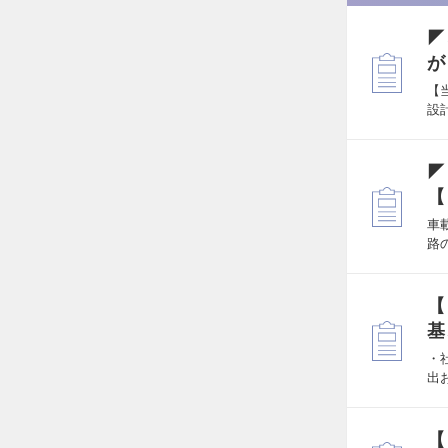
◤
が
【
設
◤
【
車
路
【
基
・
出
【