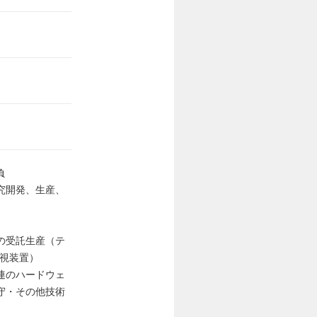
負
究開発、生産、
の受託生産（テ
監視装置）
連のハードウェ
守・その他技術