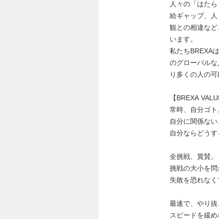
人々の「はたら
給ギャップ、人
観との相違など
います。
私たちBREX
のグローバルな
り多くの人の可
【BREXA VAL
常時、自分ゴト
自分に関係ない
自分ならどうす
全挑戦、賞賛。
挑戦の大小を問
失敗を恐れなく
最速で、やり抜
スピードを緩め