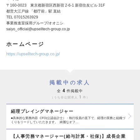
〒160-0023 東京都新宿区西新宿 2-6-1 新宿住友ビル 31F
都営大江戸線 「都庁前」駅 直結
TEL 07015263929
事業推進室採用グループ/オオニシ
saiyo_official@upselltech-group.co.jp
ホームページ
https://upselltech-group.co.jp/
掲載中の求人
4
全
件掲載中
1
うち非公開求人
件
経理プレイングマネージャー
■具体的な業務内容 CFO(公認会計士）・執行役員の直下で、経理の実務と組織づ
くりをリードしていただきます。 綺麗なオフ…
【人事労務マネージャー(給与計算・社保)】成長企業