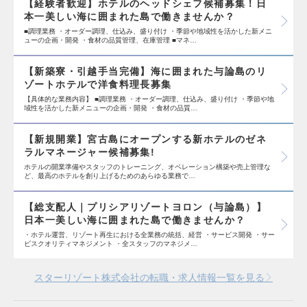
【経験者歓迎】ホテルのヘッドシェフ候補募集！日
本一美しい海に囲まれた島で働きませんか？
■調理業務 ・オーダー調理、仕込み、盛り付け ・季節や地域性を活かした新メニ
ューの企画・開発 ・食材の品質管理、在庫管理 ■マネ…
【新築寮・引越手当完備】海に囲まれた与論島のリ
ゾートホテルで洋食料理長募集
【具体的な業務内容】 ■調理業務 ・オーダー調理、仕込み、盛り付け ・季節や地
域性を活かした新メニューの企画・開発 ・食材の品質…
【新規開業】宮古島にオープンする新ホテルのゼネ
ラルマネージャー候補募集!
ホテルの開業準備やスタッフのトレーニング、オペレーション構築や売上管理な
ど、最高のホテルを創り上げるためのあらゆる業務で…
【総支配人｜プリシアリゾートヨロン（与論島）】
日本一美しい海に囲まれた島で働きませんか？
・ホテル運営、リゾート再生における全業務の統括、経営 ・サービス開発 ・サー
ビスクオリティマネジメント ・全スタッフのマネジメ…
スターリゾート株式会社の転職・求人情報一覧を見る