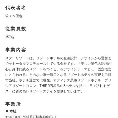
代表者名
佐々木優也
従業員数
157名
事業内容
スターリゾートは、リゾートホテルの企画設計・デザインから運営ま
でをトータルプロデュースしている会社です。「美しい景色の記憶が
心と身体に残るリゾートをつくる」をデザインテーマとし、固定概念
にとらわれることのない唯一無二となるリゾートホテルの実現を目指
す当社。ホテル運営では現在、オディシス恩納リゾートホテル、プリ
シアリゾートヨロン、THIRD石垣島の3ホテルを担い、日々訪れるゲ
ストに質の高いリゾートステイを提供しています。
事業所
本社
〒907-0012 沖縄県石垣市美崎町4-7