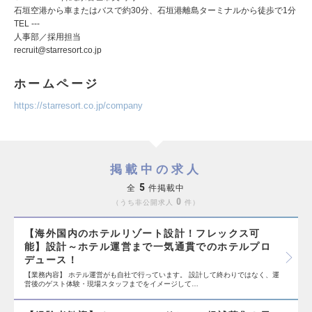
石垣空港から車またはバスで約30分、石垣港離島ターミナルから徒歩で1分
TEL ---
人事部／採用担当
recruit@starresort.co.jp
ホームページ
https://starresort.co.jp/company
掲載中の求人
5
全
件掲載中
0
うち非公開求人
件
【海外国内のホテルリゾート設計！フレックス可
能】設計～ホテル運営まで一気通貫でのホテルプロ
デュース！
【業務内容】 ホテル運営がも自社で行っています。 設計して終わりではなく、運
営後のゲスト体験・現場スタッフまでをイメージして…