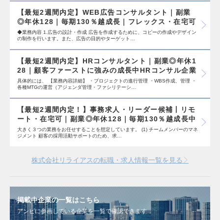
【最短2週間内定】WEB広告コンサルタント｜副業
◎年休128｜毎期130％越成長｜フレックス・在宅可
◆業務内容 1.広告の設計・作成 広告を作成するために、コピーの作成やデザイン
の制作を行います。また、広告の目的やターゲット…
【最短2週間内定】HRコンサルタント｜副業◎年休1
28｜顧客ファーストに強みの成長中HRコンサル企業
具体的には、 【業務内容詳細】 ・プロジェクトの進行管理 ・WBS作成、管理 ・
各種MTGの運営（アジェンダ管理・ファシリテーシ…
【最短2週間内定！】事務求人・リーダー候補丨リモ
ート・在宅可｜副業◎年休128｜毎期130％越成長中
大きく３つの業務をお任せすることを想定しています。 (1) チームメンバーのマネ
ジメント 顧客の採用活動サポートのため、求…
株式会社リライアスの転職・求人情報一覧を見る
掲載中企業の一覧はこちら
アンビに参画している企業を一覧で確認できます