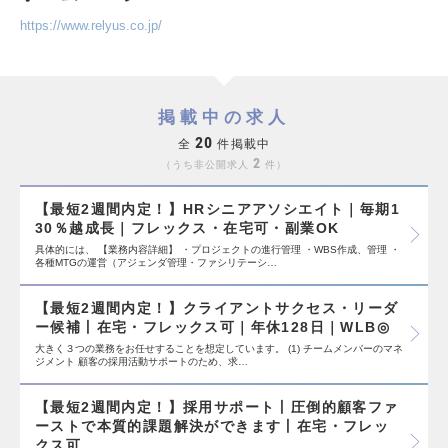
https://www.relyus.co.jp/
掲載中の求人
20
全
件掲載中
2
うち非公開求人
件
【最短2週間内定！】HRシニアアソシエイト｜毎期1
30％越成長｜フレックス・在宅可・副業OK
具体的には、 【業務内容詳細】 ・プロジェクトの進行管理 ・WBS作成、管理 ・
各種MTGの運営（アジェンダ管理・ファシリテーシ…
【最短2週間内定！】クライアントサクセス・リーダ
ー候補丨在宅・フレックス可｜年休128日｜WLB◎
大きく３つの業務をお任せすることを想定しています。 (1) チームメンバーのマネ
ジメント 顧客の採用活動サポートのため、求…
【最短2週間内定！】採用サポート丨圧倒的顧客ファ
ーストで本質的課題解決ができます丨在宅・フレッ
クス可