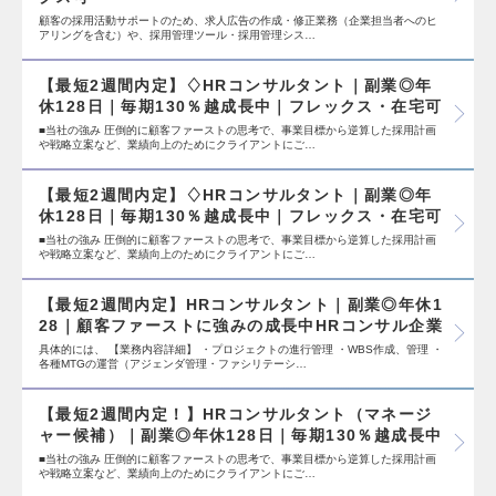
顧客の採用活動サポートのため、求人広告の作成・修正業務（企業担当者へのヒ
アリングを含む）や、採用管理ツール・採用管理シス…
【最短2週間内定】♢HRコンサルタント｜副業◎年
休128日｜毎期130％越成長中｜フレックス・在宅可
■当社の強み 圧倒的に顧客ファーストの思考で、事業目標から逆算した採用計画
や戦略立案など、業績向上のためにクライアントにご…
【最短2週間内定】♢HRコンサルタント｜副業◎年
休128日｜毎期130％越成長中｜フレックス・在宅可
■当社の強み 圧倒的に顧客ファーストの思考で、事業目標から逆算した採用計画
や戦略立案など、業績向上のためにクライアントにご…
【最短2週間内定】HRコンサルタント｜副業◎年休1
28｜顧客ファーストに強みの成長中HRコンサル企業
具体的には、 【業務内容詳細】 ・プロジェクトの進行管理 ・WBS作成、管理 ・
各種MTGの運営（アジェンダ管理・ファシリテーシ…
【最短2週間内定！】HRコンサルタント（マネージ
ャー候補）｜副業◎年休128日｜毎期130％越成長中
■当社の強み 圧倒的に顧客ファーストの思考で、事業目標から逆算した採用計画
や戦略立案など、業績向上のためにクライアントにご…