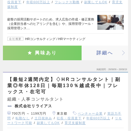
役員直下
年収600万以上
フレックス勤務
副業してもOK
育児支
援制度
顧客の採用活動サポートのため、求人広告の作成・修正業務
（企業担当者へのヒアリングを含む）や、採用管理ツール・
採用管理シス…
HRコンサルティング / HRマーケティング
会社概要
興味あり
詳細へ
掲載期間
26/08/06～26/08/19
【最短2週間内定】♢HRコンサルタント｜副
業◎年休128日｜毎期130％越成長中｜フレ
ックス・在宅可
組織・人事コンサルタント
株式会社リライアス
700万円 ～ 1199万円
東京都
ベンチャー企業
英語力不
問
転勤なし
土日祝休み
社長・役員直下
年収600万以上
リモ
ートワーク可能
副業してもOK
育児支援制度