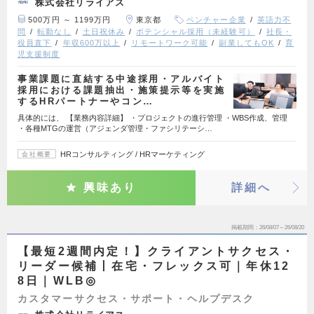
株式会社リライアス
500万円 ～ 1199万円
東京都
ベンチャー企業
英語力不
問
転勤なし
土日祝休み
ポテンシャル採用（未経験可）
社長・
役員直下
年収600万以上
リモートワーク可能
副業してもOK
育
児支援制度
事業課題に直結する中途採用・アルバイト
採用における課題抽出・施策提示等を実施
するHRパートナーやコン…
具体的には、 【業務内容詳細】 ・プロジェクトの進行管理 ・WBS作成、管理
・各種MTGの運営（アジェンダ管理・ファシリテーシ…
HRコンサルティング / HRマーケティング
会社概要
興味あり
詳細へ
掲載期間
26/08/07～26/08/20
【最短2週間内定！】クライアントサクセス・
リーダー候補丨在宅・フレックス可｜年休12
8日｜WLB◎
カスタマーサクセス・サポート・ヘルプデスク