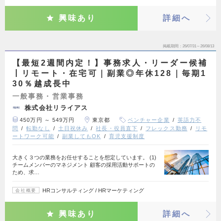
興味あり
詳細へ
掲載期間
26/07/31～26/08/13
【最短2週間内定！】事務求人・リーダー候補
丨リモート・在宅可｜副業◎年休128｜毎期1
30％越成長中
一般事務・営業事務
株式会社リライアス
450万円 ～ 549万円
東京都
ベンチャー企業
英語力不
問
転勤なし
土日祝休み
社長・役員直下
フレックス勤務
リモ
ートワーク可能
副業してもOK
育児支援制度
大きく３つの業務をお任せすることを想定しています。 (1)
チームメンバーのマネジメント 顧客の採用活動サポートの
ため、求…
HRコンサルティング / HRマーケティング
会社概要
興味あり
詳細へ