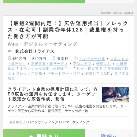
掲載期間
26/07/31～26/08/13
【最短2週間内定！】広告運用担当丨フレック
ス・在宅可丨副業◎年休128｜裁量権を持っ
た働き方が可能
Web・デジタルマーケティング
株式会社リライアス
450万円 ～ 549万円
東京都
ベンチャー企業
マネジメン
ト業務なし
新規事業・新サービス
英語力不問
転勤なし
土日祝
休み
ポテンシャル採用（未経験可）
社長・役員直下
年収600万以
上
フレックス勤務
リモートワーク可能
副業してもOK
育児支援
制度
クライアント企業の採用計画に則って、W
EB広告の運用をお任せします。ターゲッ
ト設定から広告作成、配信…
クライアント企業の採用計画に則って、WEB広告の運用をお任せします。 ター
ゲット設定から広告作成、配信設定、データ分析・改…
HRコンサルティング / HRマーケティング
会社概要
興味あり
詳細へ