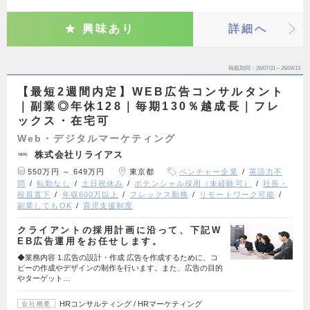
興味あり
詳細へ
掲載期間
26/07/31～26/08/13
【最短2週間内定】WEB広告コンサルタント
｜副業◎年休128｜毎期130％越成長｜フレ
ックス・在宅可
Web・デジタルマーケティング
株式会社リライアス
550万円 ～ 649万円
東京都
ベンチャー企業
英語力不
問
転勤なし
土日祝休み
ポテンシャル採用（未経験可）
社長・
役員直下
年収600万以上
フレックス勤務
リモートワーク可能
副業してもOK
育児支援制度
クライアントの採用計画に沿って、下記W
EB広告運用をお任せします。
◆業務内容 1.広告の設計・作成 広告を作成するために、コ
ピーの作成やデザインの制作を行います。また、広告の目的
やターゲット…
HRコンサルティング / HRマーケティング
会社概要