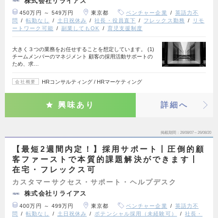
株式会社リライアス
450万円 ～ 549万円
東京都
ベンチャー企業
英語力不
問
転勤なし
土日祝休み
社長・役員直下
フレックス勤務
リモ
ートワーク可能
副業してもOK
育児支援制度
大きく３つの業務をお任せすることを想定しています。 (1)
チームメンバーのマネジメント 顧客の採用活動サポートの
ため、求…
HRコンサルティング / HRマーケティング
会社概要
興味あり
詳細へ
掲載期間
26/08/07～26/08/20
【最短2週間内定！】採用サポート丨圧倒的顧
客ファーストで本質的課題解決ができます丨
在宅・フレックス可
カスタマーサクセス・サポート・ヘルプデスク
株式会社リライアス
400万円 ～ 499万円
東京都
ベンチャー企業
英語力不
問
転勤なし
土日祝休み
ポテンシャル採用（未経験可）
社長・