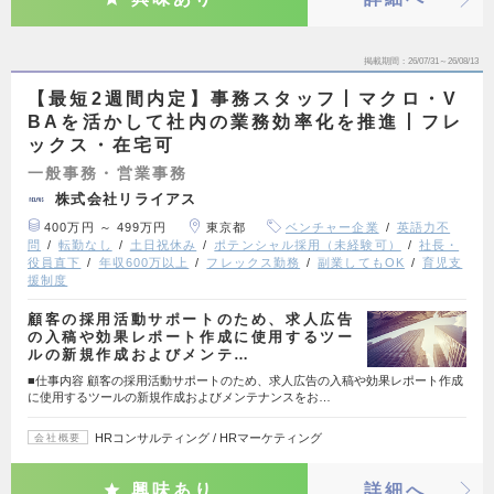
掲載期間
26/07/31～26/08/13
【最短2週間内定】事務スタッフ丨マクロ・V
BAを活かして社内の業務効率化を推進丨フレ
ックス・在宅可
一般事務・営業事務
株式会社リライアス
400万円 ～ 499万円
東京都
ベンチャー企業
英語力不
問
転勤なし
土日祝休み
ポテンシャル採用（未経験可）
社長・
役員直下
年収600万以上
フレックス勤務
副業してもOK
育児支
援制度
顧客の採用活動サポートのため、求人広告
の入稿や効果レポート作成に使用するツー
ルの新規作成およびメンテ…
■仕事内容 顧客の採用活動サポートのため、求人広告の入稿や効果レポート作成
に使用するツールの新規作成およびメンテナンスをお…
HRコンサルティング / HRマーケティング
会社概要
興味あり
詳細へ