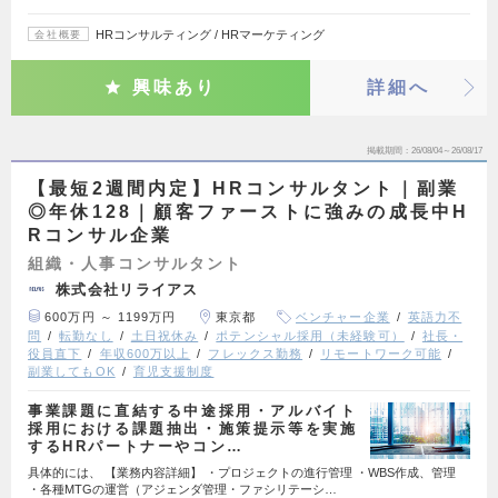
HRコンサルティング / HRマーケティング
会社概要
興味あり
詳細へ
掲載期間
26/08/04～26/08/17
【最短2週間内定】HRコンサルタント｜副業
◎年休128｜顧客ファーストに強みの成長中H
Rコンサル企業
組織・人事コンサルタント
株式会社リライアス
600万円 ～ 1199万円
東京都
ベンチャー企業
英語力不
問
転勤なし
土日祝休み
ポテンシャル採用（未経験可）
社長・
役員直下
年収600万以上
フレックス勤務
リモートワーク可能
副業してもOK
育児支援制度
事業課題に直結する中途採用・アルバイト
採用における課題抽出・施策提示等を実施
するHRパートナーやコン…
具体的には、 【業務内容詳細】 ・プロジェクトの進行管理 ・WBS作成、管理
・各種MTGの運営（アジェンダ管理・ファシリテーシ…