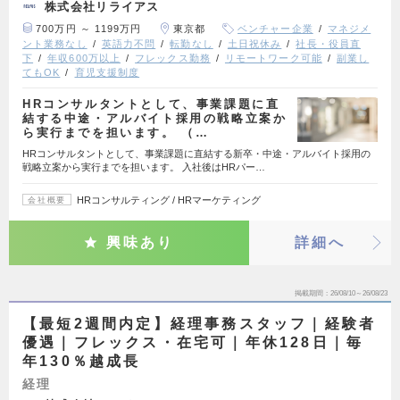
株式会社リライアス
700万円 ～ 1199万円
東京都
ベンチャー企業
マネジメ
ント業務なし
英語力不問
転勤なし
土日祝休み
社長・役員直
下
年収600万以上
フレックス勤務
リモートワーク可能
副業し
てもOK
育児支援制度
HRコンサルタントとして、事業課題に直
結する中途・アルバイト採用の戦略立案か
ら実行までを担います。 （…
HRコンサルタントとして、事業課題に直結する新卒・中途・アルバイト採用の
戦略立案から実行までを担います。 入社後はHRパー…
HRコンサルティング / HRマーケティング
会社概要
興味あり
詳細へ
掲載期間
26/08/10～26/08/23
【最短2週間内定】経理事務スタッフ｜経験者
優遇｜フレックス・在宅可｜年休128日｜毎
年130％越成長
経理