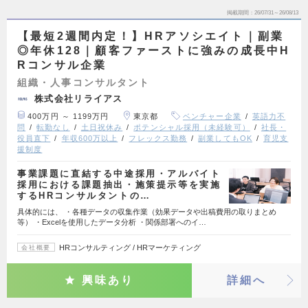
掲載期間
26/07/31～26/08/13
【最短2週間内定！】HRアソシエイト｜副業
◎年休128｜顧客ファーストに強みの成長中H
Rコンサル企業
組織・人事コンサルタント
株式会社リライアス
400万円 ～ 1199万円
東京都
ベンチャー企業
英語力不
問
転勤なし
土日祝休み
ポテンシャル採用（未経験可）
社長・
役員直下
年収600万以上
フレックス勤務
副業してもOK
育児支
援制度
事業課題に直結する中途採用・アルバイト
採用における課題抽出・施策提示等を実施
するHRコンサルタントの…
具体的には、 ・各種データの収集作業（効果データや出稿費用の取りまとめ
等） ・Excelを使用したデータ分析 ・関係部署へのイ…
HRコンサルティング / HRマーケティング
会社概要
興味あり
詳細へ