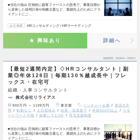
■当社の強み 圧倒的に顧客ファーストの思考で、事業目標か
ら逆算した採用計画や戦略立案など、業績向上のためにクラ
イアントにご…
HRコンサルティング / HRマーケティング
会社概要
興味あり
詳細へ
掲載期間
26/08/04～26/08/17
【最短2週間内定】♢HRコンサルタント｜副
業◎年休128日｜毎期130％越成長中｜フレ
ックス・在宅可
組織・人事コンサルタント
株式会社リライアス
800万円 ～ 1199万円
東京都
ベンチャー企業
英語力不
問
転勤なし
土日祝休み
社長・役員直下
年収600万以上
リモ
ートワーク可能
副業してもOK
育児支援制度
■当社の強み 圧倒的に顧客ファーストの思考で、事業目標か
ら逆算した採用計画や戦略立案など、業績向上のためにクラ
イアントにご…