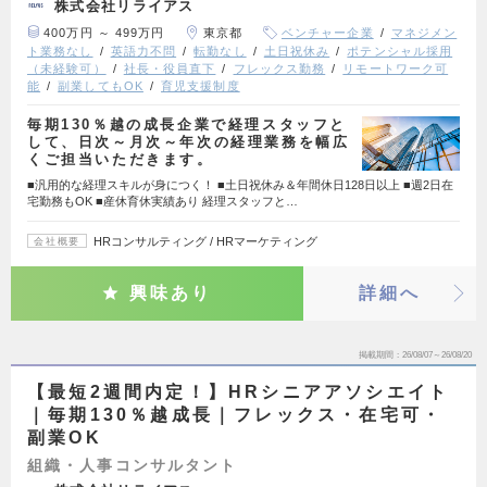
株式会社リライアス
400万円 ～ 499万円
東京都
ベンチャー企業
マネジメン
ト業務なし
英語力不問
転勤なし
土日祝休み
ポテンシャル採用
（未経験可）
社長・役員直下
フレックス勤務
リモートワーク可
能
副業してもOK
育児支援制度
毎期130％越の成長企業で経理スタッフと
して、日次～月次～年次の経理業務を幅広
くご担当いただきます。
■汎用的な経理スキルが身につく！ ■土日祝休み＆年間休日128日以上 ■週2日在
宅勤務もOK ■産休育休実績あり 経理スタッフと…
HRコンサルティング / HRマーケティング
会社概要
興味あり
詳細へ
掲載期間
26/08/07～26/08/20
【最短2週間内定！】HRシニアアソシエイト
｜毎期130％越成長｜フレックス・在宅可・
副業OK
組織・人事コンサルタント