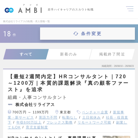
若手ハイキャリアのスカウト転職
株式会社リライアスの転職・求人情報一覧
18
条件変更
件
すべて
新着のみ
掲載終了間近
掲載期間
26/08/10～26/08/23
【最短2週間内定】HRコンサルタント｜720
～1200万｜本質的課題解決『真の顧客ファー
スト』を追求
組織・人事コンサルタント
株式会社リライアス
700万円 ～ 1199万円
東京都
ベンチャー企業
新規事
業・新サービス
英語力不問
転勤なし
土日祝休み
社長・役員直
下
年収600万以上
フレックス勤務
リモートワーク可能
副業し
てもOK
育児支援制度