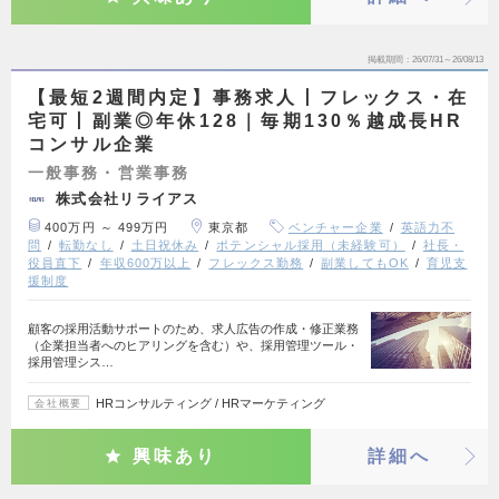
掲載期間
26/07/31～26/08/13
【最短2週間内定】事務求人丨フレックス・在
宅可丨副業◎年休128｜毎期130％越成長HR
コンサル企業
一般事務・営業事務
株式会社リライアス
400万円 ～ 499万円
東京都
ベンチャー企業
英語力不
問
転勤なし
土日祝休み
ポテンシャル採用（未経験可）
社長・
役員直下
年収600万以上
フレックス勤務
副業してもOK
育児支
援制度
顧客の採用活動サポートのため、求人広告の作成・修正業務
（企業担当者へのヒアリングを含む）や、採用管理ツール・
採用管理シス…
HRコンサルティング / HRマーケティング
会社概要
興味あり
詳細へ