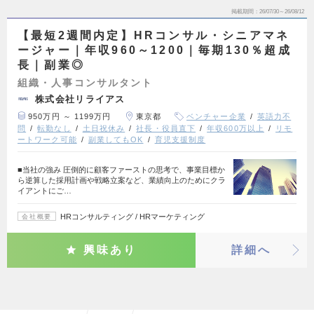
掲載期間
26/07/30～26/08/12
【最短2週間内定】HRコンサル・シニアマネ
ージャー｜年収960～1200｜毎期130％超成
長｜副業◎
組織・人事コンサルタント
株式会社リライアス
950万円 ～ 1199万円
東京都
ベンチャー企業
英語力不
問
転勤なし
土日祝休み
社長・役員直下
年収600万以上
リモ
ートワーク可能
副業してもOK
育児支援制度
■当社の強み 圧倒的に顧客ファーストの思考で、事業目標か
ら逆算した採用計画や戦略立案など、業績向上のためにクラ
イアントにご…
HRコンサルティング / HRマーケティング
会社概要
興味あり
詳細へ