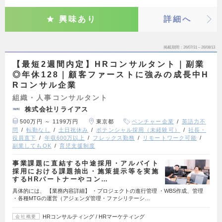
興味あり
詳細へ
掲載期間
26/07/31～26/08/13
【最短2週間内定】HRコンサルタント｜副業
◎年休128｜顧客ファーストに強みの成長中H
Rコンサル企業
組織・人事コンサルタント
株式会社リライアス
500万円 ～ 1199万円
東京都
ベンチャー企業
英語力不
問
転勤なし
土日祝休み
ポテンシャル採用（未経験可）
社長・
役員直下
年収600万以上
フレックス勤務
リモートワーク可能
副業してもOK
育児支援制度
事業課題に直結する中途採用・アルバイト
採用における課題抽出・施策提示等を実施
するHRパートナーやコン…
具体的には、 【業務内容詳細】 ・プロジェクトの進行管理 ・WBS作成、管理
・各種MTGの運営（アジェンダ管理・ファシリテーシ…
HRコンサルティング / HRマーケティング
会社概要