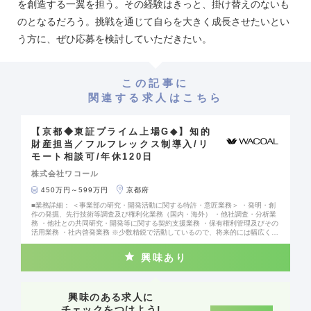
を創造する一翼を担う。その経験はきっと、掛け替えのないも
のとなるだろう。挑戦を通じて自らを大きく成長させたいとい
う方に、ぜひ応募を検討していただきたい。
この記事に
関連する求人はこちら
【京都◆東証プライム上場G◆】知的
財産担当／フルフレックス制導入/リ
モート相談可/年休120日
株式会社ワコール
450万円～599万円
京都府
■業務詳細： ＜事業部の研究・開発活動に関する特許・意匠業務＞ ・発明・創
作の発掘、先行技術等調査及び権利化業務（国内・海外） ・他社調査・分析業
務 ・他社との共同研究・開発等に関する契約支援業務 ・保有権利管理及びその
活用業務 ・社内啓発業務 ※少数精鋭で活動しているので、将来的には幅広く以
下を含む多種多様な業務に携わっていただきます。 ・知的財産権侵害に関わる
係争事案業務 ・社内職務発明制度の運営業務 ・グループ会社支援業務 ・知財
興味あり
戦略の立案・実行 他 ■組織構成： 計6名 課長1名／課長補佐1名／メンバー４名
■魅力ポイント： ◎世界50ヵ国以上に商品を展開するグローバル企業 ◎失敗を
恐れずチャレンジできる風土 ◎副業など多彩な働き方・キャリア形成をサポー
ト ◎質の高いワークライフバランスを実現 ◎年間休日120日、完全週休2日制
興味のある求人に
チェックをつけよう!