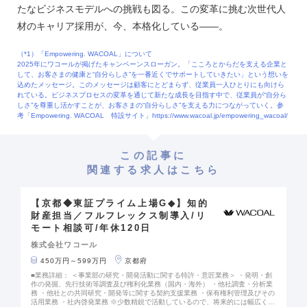
たなビジネスモデルへの挑戦も図る。この変革に挑む次世代人
材のキャリア採用が、今、本格化している――。
（*1）「Empowering. WACOAL」について
2025年にワコールが掲げたキャンペーンスローガン。「こころとからだを支える企業と
して、お客さまの健康と“自分らしさ”を一番近くでサポートしていきたい」という想いを
込めたメッセージ。このメッセージは顧客にとどまらず、従業員一人ひとりにも向けら
れている。ビジネスプロセスの変革を通じて新たな成長を目指す中で、従業員が“自分ら
しさ”を尊重し活かすことが、お客さまの“自分らしさ”を支える力につながっていく。参
考「Empowering. WACOAL 特設サイト」https://www.wacoal.jp/empowering_wacoal/
この記事に
関連する求人はこちら
【京都◆東証プライム上場G◆】知的
財産担当／フルフレックス制導入/リ
モート相談可/年休120日
株式会社ワコール
450万円～599万円
京都府
■業務詳細： ＜事業部の研究・開発活動に関する特許・意匠業務＞ ・発明・創
作の発掘、先行技術等調査及び権利化業務（国内・海外） ・他社調査・分析業
務 ・他社との共同研究・開発等に関する契約支援業務 ・保有権利管理及びその
活用業務 ・社内啓発業務 ※少数精鋭で活動しているので、将来的には幅広く以