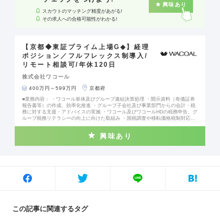
興味あり
スカウトのマッチング精度があがる!
その求人への合格可能性がわかる!
【京都◆東証プライム上場G◆】経理
ポジション／フルフレックス制導入/
リモート相談可/年休120日
株式会社ワコール
400万円～599万円
京都府
■業務内容： ・ワコール単体及びグループ連結決算処理 ・開示資料（有価証券
報告書等）の作成、効率化推進 ・グループ子会社及び事業部門からの会計・税
務に対する支援・アドバイスの実施 ・ワコール及びワコールHDの税務申告、グ
ループ税務リテラシーの向上に向けた取組み ・国税調査や移転価格税制対応な
ど ・経営管理
興味あり
この記事に関連するタグ