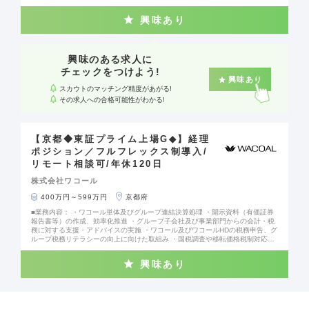
下を含む多種多様な業務に携わっていただきます。 ・知的財産権侵害に関わる
係争事案業務 ・社内職務発明制度の運営業務 ・グループ会社支援業務 ・知財
興味あり
戦略の立案・実行 他 ■組織構成： 計6名 課長1名／課長補佐1名／メンバー４名
■魅力ポイント： ◎世界50ヵ国以上に商品を展開するグローバル企業 ◎失敗を
恐れずチャレンジできる風土 ◎副業など多彩な働き方・キャリア形成をサポー
ト ◎質の高いワークライフバランスを実現 ◎年間休日120日、完全週休2日制
興味のある求人に
チェックをつけよう!
興味あり
スカウトのマッチング精度があがる!
その求人への合格可能性がわかる!
【京都◆東証プライム上場G◆】経理
ポジション／フルフレックス制導入/
リモート相談可/年休120日
株式会社ワコール
400万円～599万円
京都府
■業務内容： ・ワコール単体及びグループ連結決算処理 ・開示資料（有価証券
報告書等）の作成、効率化推進 ・グループ子会社及び事業部門からの会計・税
務に対する支援・アドバイスの実施 ・ワコール及びワコールHDの税務申告、グ
ループ税務リテラシーの向上に向けた取組み ・国税調査や移転価格税制対応な
ど ・経営管理
興味あり