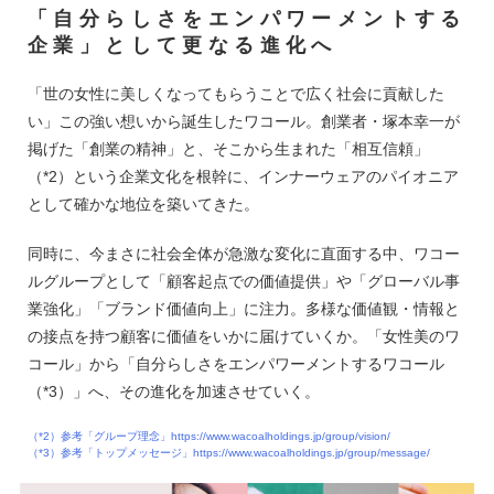
「自分らしさをエンパワーメントする
企業」として更なる進化へ
「世の女性に美しくなってもらうことで広く社会に貢献した
い」この強い想いから誕生したワコール。創業者・塚本幸一が
掲げた「創業の精神」と、そこから生まれた「相互信頼」
（*2）という企業文化を根幹に、インナーウェアのパイオニア
として確かな地位を築いてきた。
同時に、今まさに社会全体が急激な変化に直面する中、ワコー
ルグループとして「顧客起点での価値提供」や「グローバル事
業強化」「ブランド価値向上」に注力。多様な価値観・情報と
の接点を持つ顧客に価値をいかに届けていくか。「女性美のワ
コール」から「自分らしさをエンパワーメントするワコール
（*3）」へ、その進化を加速させていく。
（*2）参考「グループ理念」https://www.wacoalholdings.jp/group/vision/
（*3）参考「トップメッセージ」https://www.wacoalholdings.jp/group/message/