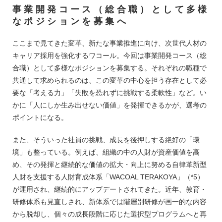
事業開発コース（総合職）として多様
なポジションを募集へ
ここまで見てきた変革、新たな事業推進に向け、次世代人材の
キャリア採用を強化するワコール。今回は事業開発コース（総
合職）として多様なポジションを募集する。それぞれの職種で
共通して求められるのは、この変革の中心を担う存在として必
要な「考える力」「失敗を恐れずに挑戦する柔軟性」など。い
かに「人にしか生み出せない価値」を発揮できるかが、選考の
ポイントになる。
また、そういった社員の挑戦、成長を後押しする絶好の「環
境」も整っている。例えば、組織の中の人財が資産価値を高
め、その発揮と継続的な価値の拡大・向上に努める自律革新型
人財を支援する人財育成体系「WACOAL TERAKOYA」（*5）
が運用され、継続的にアップデートされてきた。近年、教育・
研修体系も見直しされ、新体系では階層別研修が画一的な内容
から脱却し、個々の成長段階に応じた選択型プログラムへと再