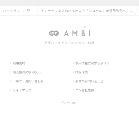
ハイクラス
記事
インナーウェアのパイオニア「ワコール」が採用強化へ｜事
求人TOP
一覧
業開発コース（総合職）募集で求める多様な人財
若手ハイキャリアのスカウト転職
利用規約
求人情報に関するポリシー
個人情報の取り扱い
推奨環境
ヘルプ・お問い合わせ
参画のお問い合わせ
サイトマップ
エン会社概要
©
en Inc.