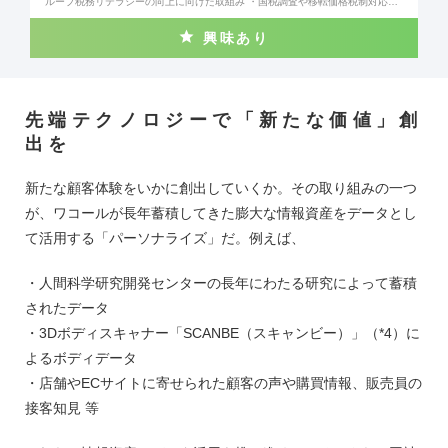
ループ税務リテラシーの向上に向けた取組み ・国税調査や移転価格税制対応な
ど ・経営管理
興味あり
先端テクノロジーで「新たな価値」創
出を
新たな顧客体験をいかに創出していくか。その取り組みの一つ
が、ワコールが長年蓄積してきた膨大な情報資産をデータとし
て活用する「パーソナライズ」だ。例えば、
・人間科学研究開発センターの長年にわたる研究によって蓄積
されたデータ
・3Dボディスキャナー「SCANBE（スキャンビー）」（*4）に
よるボディデータ
・店舗やECサイトに寄せられた顧客の声や購買情報、販売員の
接客知見 等