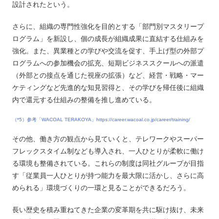
設計されたという。
さらに、組織の専門性強化を目的とする「部門別マスタリープ
ログラム」を新設し、個の成長が組織成果に直結する仕組みを
強化。また、異業種との学びや交流を促す、手上げ型の外部プ
ログラムへの参加機会の拡充、短期ビジネススクールへの派遣
（外部との接点を通じた視座の拡張）など、経営・戦略・マー
ケティングなど先進的な知見習得と、その学びを帰任後に組織
内で還元する仕組みの整備を推し進めている。
（*5）参考「WACOAL TERAKOYA」https://career.wacoal.co.jp/career/training/
その他、働き方の観点から見ていくと、テレワークやスーパー
フレックスタイム制なども導入され、一人ひとりが柔軟に働け
る環境も整備されている。これらの制度は同社グループが目指
す「従業員一人ひとりが持つ能力を最大限に活かし、さらに高
められる」環境づくりの一環と見ることができるだろう。
長い歴史を積み重ねてきた企業の変革期を共に駆け抜け、未来