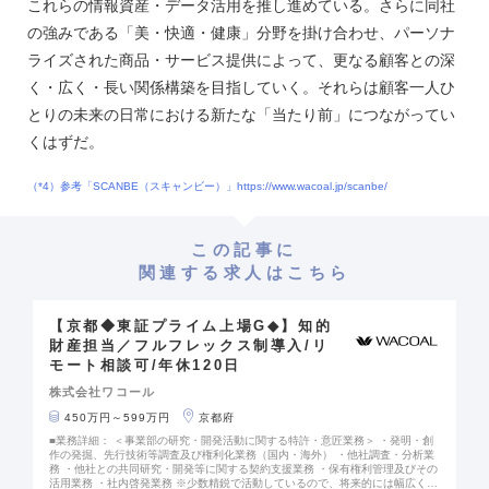
これらの情報資産・データ活用を推し進めている。さらに同社
の強みである「美・快適・健康」分野を掛け合わせ、パーソナ
ライズされた商品・サービス提供によって、更なる顧客との深
く・広く・長い関係構築を目指していく。それらは顧客一人ひ
とりの未来の日常における新たな「当たり前」につながってい
くはずだ。
（*4）参考「SCANBE（スキャンビー）」https://www.wacoal.jp/scanbe/
この記事に
関連する求人はこちら
【京都◆東証プライム上場G◆】知的
財産担当／フルフレックス制導入/リ
モート相談可/年休120日
株式会社ワコール
450万円～599万円
京都府
■業務詳細： ＜事業部の研究・開発活動に関する特許・意匠業務＞ ・発明・創
作の発掘、先行技術等調査及び権利化業務（国内・海外） ・他社調査・分析業
務 ・他社との共同研究・開発等に関する契約支援業務 ・保有権利管理及びその
活用業務 ・社内啓発業務 ※少数精鋭で活動しているので、将来的には幅広く以