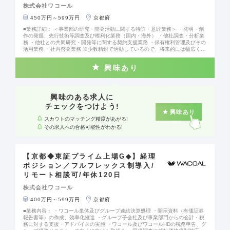
株式会社ワコール
450万円～599万円
京都府
■業務詳細： ＜事業部の研究・開発活動に関する特許・意匠業務＞ ・発明・創
作の発掘、先行技術等調査及び権利化業務（国内・海外） ・他社調査・分析業
務 ・他社との共同研究・開発等に関する契約支援業務 ・保有権利管理及びその
活用業務 ・社内啓発業務 ※少数精鋭で活動しているので、将来的には幅広く以
下を含む多種多様な業務に携わっていただきます。 ・知的財産権侵害に関わる
係争事案業務 ・社内職務発明制度の運営業務 ・グループ会社支援業務 ・知財
興味あり
戦略の立案・実行 他 ■組織構成： 計6名 課長1名／課長補佐1名／メンバー４名
■魅力ポイント： ◎世界50ヵ国以上に商品を展開するグローバル企業 ◎失敗を
恐れずチャレンジできる風土 ◎副業など多彩な働き方・キャリア形成をサポー
ト ◎質の高いワークライフバランスを実現 ◎年間休日120日、完全週休2日制
興味のある求人に
チェックをつけよう!
興味あり
スカウトのマッチング精度があがる!
その求人への合格可能性がわかる!
【京都◆東証プライム上場G◆】経理
ポジション／フルフレックス制導入/
リモート相談可/年休120日
株式会社ワコール
400万円～599万円
京都府
■業務内容： ・ワコール単体及びグループ連結決算処理 ・開示資料（有価証券
報告書等）の作成、効率化推進 ・グループ子会社及び事業部門からの会計・税
務に対する支援・アドバイスの実施 ・ワコール及びワコールHDの税務申告、グ