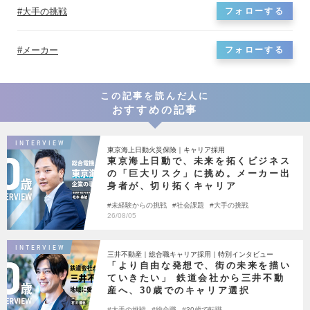
大手の挑戦
フォローする
メーカー
フォローする
この記事を読んだ人に
おすすめの記事
INTERVIEW
東京海上日動火災保険｜キャリア採用
東京海上日動で、未来を拓くビジネス
の「巨大リスク」に挑め。メーカー出
身者が、切り拓くキャリア
未経験からの挑戦
社会課題
大手の挑戦
26/08/05
INTERVIEW
三井不動産｜総合職キャリア採用｜特別インタビュー
「より自由な発想で、街の未来を描い
ていきたい」 鉄道会社から三井不動
産へ、30歳でのキャリア選択
大手の挑戦
総合職
30歳で転職