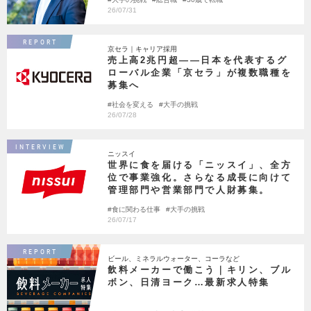
26/07/31
REPORT
京セラ｜キャリア採用
売上高2兆円超――日本を代表するグ
ローバル企業「京セラ」が複数職種を
募集へ
社会を変える
大手の挑戦
26/07/28
INTERVIEW
ニッスイ
世界に食を届ける「ニッスイ」、全方
位で事業強化。さらなる成長に向けて
管理部門や営業部門で人財募集。
食に関わる仕事
大手の挑戦
26/07/17
REPORT
ビール、ミネラルウォーター、コーラなど
飲料メーカーで働こう｜キリン、ブル
ボン、日清ヨーク…最新求人特集