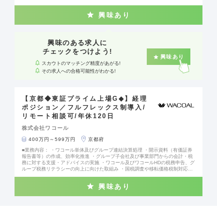
下を含む多種多様な業務に携わっていただきます。 ・知的財産権侵害に関わる
係争事案業務 ・社内職務発明制度の運営業務 ・グループ会社支援業務 ・知財
興味あり
戦略の立案・実行 他 ■組織構成： 計6名 課長1名／課長補佐1名／メンバー４名
■魅力ポイント： ◎世界50ヵ国以上に商品を展開するグローバル企業 ◎失敗を
恐れずチャレンジできる風土 ◎副業など多彩な働き方・キャリア形成をサポー
ト ◎質の高いワークライフバランスを実現 ◎年間休日120日、完全週休2日制
興味のある求人に
チェックをつけよう!
興味あり
スカウトのマッチング精度があがる!
その求人への合格可能性がわかる!
【京都◆東証プライム上場G◆】経理
ポジション／フルフレックス制導入/
リモート相談可/年休120日
株式会社ワコール
400万円～599万円
京都府
■業務内容： ・ワコール単体及びグループ連結決算処理 ・開示資料（有価証券
報告書等）の作成、効率化推進 ・グループ子会社及び事業部門からの会計・税
務に対する支援・アドバイスの実施 ・ワコール及びワコールHDの税務申告、グ
ループ税務リテラシーの向上に向けた取組み ・国税調査や移転価格税制対応な
ど ・経営管理
興味あり