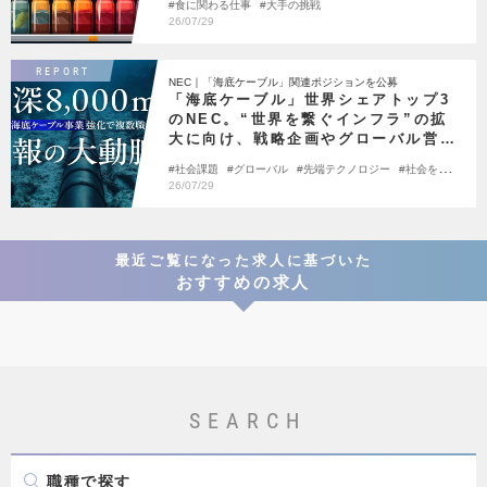
食に関わる仕事
大手の挑戦
26/07/29
REPORT
NEC｜「海底ケーブル」関連ポジションを公募
「海底ケーブル」世界シェアトップ3
のNEC。“世界を繋ぐインフラ”の拡
大に向け、戦略企画やグローバル営業
など、複数ポジションを一斉公募。
社会課題
グローバル
先端テクノロジー
社会を変え
る
大手の挑戦
ソーシャルインパクト企業
26/07/29
最近ご覧になった求人に基づいた
おすすめの求人
SEARCH
職種で探す