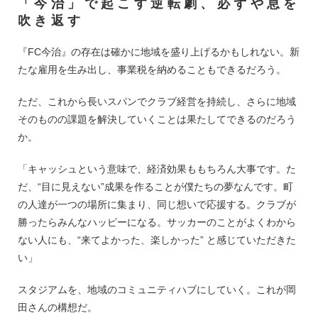
「今治」で起こす逆転劇、必ずや息を
吹き返す
『FC今治』の存在は確かに地域を盛り上げるかもしれない。新
たな雇用を生み出し、事業税を納めることもできるだろう。
ただ、これから長いスパンでクラブ経営を持続し、さらに地域
そのものの課題を解決していくことは果たしてできるのだろう
か。
「キャッシュという意味で、経済効果ももちろん大事です。た
だ、“目に見えない”成果を作ることが僕たちの夢なんです。町
の人達が一つの場所に集まり、同じ想いで応援する。クラブが
勝ったらみんなハッピーになる。サッカーのことがよくわから
ない人にも、“来てよかった、楽しかった” と感じていただきた
い」
スタジアムを、地域のコミュニティハブにしていく。これが岡
田さんの構想だ。