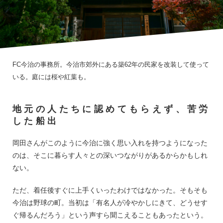
FC今治の事務所。今治市郊外にある築62年の民家を改装して使って
いる。庭には桜や紅葉も。
地元の人たちに認めてもらえず、苦労
した船出
岡田さんがこのように今治に強く思い入れを持つようになった
のは、そこに暮らす人々との深いつながりがあるからかもしれ
ない。
ただ、着任後すぐに上手くいったわけではなかった。そもそも
今治は野球の町。当初は「有名人が冷やかしにきて、どうせす
ぐ帰るんだろう」という声すら聞こえることもあったという。