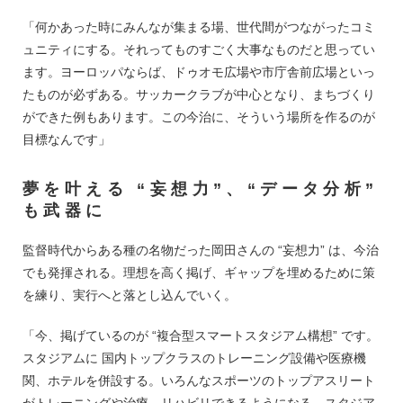
「何かあった時にみんなが集まる場、世代間がつながったコミ
ュニティにする。それってものすごく大事なものだと思ってい
ます。ヨーロッパならば、ドゥオモ広場や市庁舎前広場といっ
たものが必ずある。サッカークラブが中心となり、まちづくり
ができた例もあります。この今治に、そういう場所を作るのが
目標なんです」
夢を叶える “妄想力”、“データ分析”
も武器に
監督時代からある種の名物だった岡田さんの “妄想力” は、今治
でも発揮される。理想を高く掲げ、ギャップを埋めるために策
を練り、実行へと落とし込んでいく。
「今、掲げているのが “複合型スマートスタジアム構想” です。
スタジアムに 国内トップクラスのトレーニング設備や医療機
関、ホテルを併設する。いろんなスポーツのトップアスリート