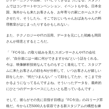
がトレーニングや治療、リハビリできるようになる。スタジア
ムではコンサートやコンベンション、イベントもやる。日本全
国、海外からも来たお客さんを、お年寄りの家にホームステイ
させたり。そうしたら、そこでおじいちゃんおばあちゃんの料
理教室がはじまったりするかもしれない」
また、テクノロジーやITの活用。データを元にした戦略も岡田
さんが得意とするところだ。
「『FC今治』の取り組みを見たスポンサーさんやITの会社
が、”自分達には一緒に何ができますかね”という話をくれる。
今は、映像解析技術なんてものもすごく進化してて。スタジア
ムに来たお客さんの顔をAIが分析して、いつお客さんが嬉しい
顔をしたか、“何だつまんない” って顔をしてたか、そこまで分
かるようになってるんですよね。そういったデータを、最終的
にひとつのデータベースにしたいとも思っているんです 」
そして、彼らがその先に目指す目標は『FC今治』のJ1リーグ昇
格だ。今から1万5000人を収容できる新スタジアムの構想を練