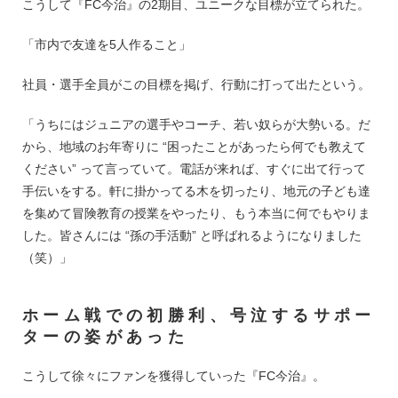
こうして『FC今治』の2期目、ユニークな目標が立てられた。
「市内で友達を5人作ること」
社員・選手全員がこの目標を掲げ、行動に打って出たという。
「うちにはジュニアの選手やコーチ、若い奴らが大勢いる。だ
から、地域のお年寄りに “困ったことがあったら何でも教えて
ください” って言っていて。電話が来れば、すぐに出て行って
手伝いをする。軒に掛かってる木を切ったり、地元の子ども達
を集めて冒険教育の授業をやったり、もう本当に何でもやりま
した。皆さんには “孫の手活動” と呼ばれるようになりました
（笑）」
ホーム戦での初勝利、号泣するサポー
ターの姿があった
こうして徐々にファンを獲得していった『FC今治』。