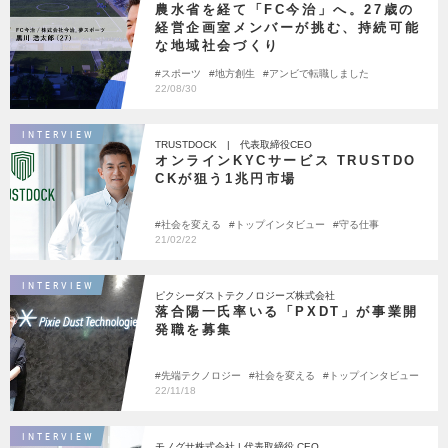
農水省を経て「FC今治」へ。27歳の
経営企画室メンバーが挑む、持続可能
な地域社会づくり
スポーツ
地方創生
アンビで転職しました
22/08/30
INTERVIEW
TRUSTDOCK | 代表取締役CEO
オンラインKYCサービス TRUSTDO
CKが狙う1兆円市場
社会を変える
トップインタビュー
守る仕事
21/02/22
INTERVIEW
ピクシーダストテクノロジーズ株式会社
落合陽一氏率いる「PXDT」が事業開
発職を募集
先端テクノロジー
社会を変える
トップインタビュー
22/11/18
INTERVIEW
モノグサ株式会社 | 代表取締役 CEO