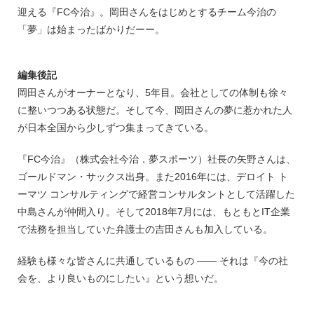
迎える『FC今治』。岡田さんをはじめとするチーム今治の
「夢」は始まったばかりだーー。
編集後記
岡田さんがオーナーとなり、5年目。会社としての体制も徐々
に整いつつある状態だ。そして今、岡田さんの夢に惹かれた人
が日本全国から少しずつ集まってきている。
『FC今治』（株式会社今治．夢スポーツ）社長の矢野さんは、
ゴールドマン・サックス出身。また2016年には、デロイト ト
ーマツ コンサルティングで経営コンサルタントとして活躍した
中島さんが仲間入り。そして2018年7月には、もともとIT企業
で法務を担当していた弁護士の吉田さんも加入している。
経験も様々な皆さんに共通しているもの ―― それは『今の社
会を、より良いものにしたい』という想いだ。