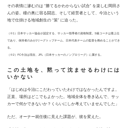
その表情に滲むのは “勝てるかわからない試合” を楽しむ岡田さ
んの姿。瞳の奥に宿る闘志、そして経営者として、今治という
地で仕掛ける地域創生の “策” に迫った。
（※1）日本サッカー協会が認定する、サッカー指導者の資格制度。S級コーチは最上位
であり、保持者のみがJリーグトップチーム、日本代表チームの監督を務めることができ
る。
（※2）FC今治は現在、JFL（日本サッカーのノンプロリーグ）に属する。
この土地を、黙って沈ませるわけには
いかない
「はじめは今治にこだわっていたわけではなかったんですよ。
正直、場所はどこでもよかった。地域全体を巻き込んで、サッ
カーで何かできないか？くらいにしか考えていませんでした」
ただ、オーナー就任後に見えた課題が、彼を変えた。