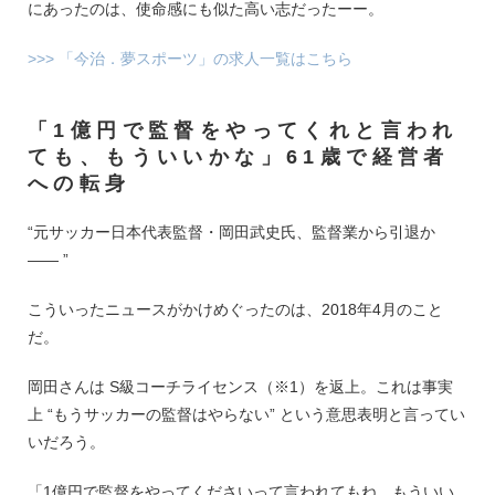
にあったのは、使命感にも似た高い志だったーー。
>>> 「今治．夢スポーツ」の求人一覧はこちら
「1億円で監督をやってくれと言われ
ても、もういいかな」61歳で経営者
への転身
“元サッカー日本代表監督・岡田武史氏、監督業から引退か
―― ”
こういったニュースがかけめぐったのは、2018年4月のこと
だ。
岡田さんは S級コーチライセンス（※1）を返上。これは事実
上 “もうサッカーの監督はやらない” という意思表明と言ってい
いだろう。
「1億円で監督をやってくださいって言われてもね、もういい