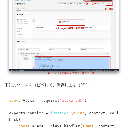
下記のソースをコピペして、保存します（(2)）。
const
 Alexa = require(
'alexa-sdk'
);

exports.handler = 
function
 (
event
, context, call
back) 
{
const
 alexa = Alexa.handler(
event
, context, 