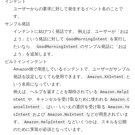
インテント
ユーザーからの要求に対して発生するイベント名のことで
す。
サンプル発話
インテントに結びつく発話です。 例えば、ユーザーが「おは
よう」という発話に対して
を実行し
GoodMorningIntent
たいなら、
のサンプル発話に「おは
GoodMorningIntent
よう」を追加します。
ビルトインインテント
Amazon側で用意しているインテントで、ユーザーがサンプル
発話を設定しなくても使用できます。
と
Amazon.
XX
Intent
いう名前になっています。
例えば、ヘルプを返すことを期待されている
Amazon.HelpI
や、キャンセルを受け取るために使われる
ntent
Amazon.C
、はい・いいえの選択を受け取る
anselIntent
Amazon.Ye
および
などが用意されていま
sIntent
Amazon.NoIntent
す。
などいくつかは、スキルを公開
Amazon.HelpIntent
のために実装が必須となっています。