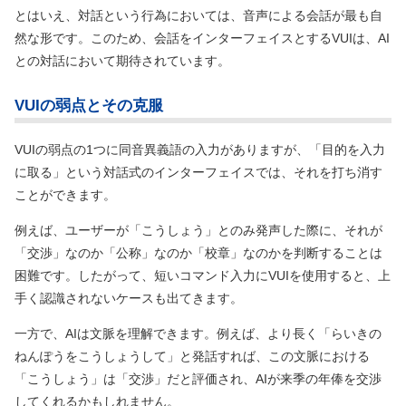
とはいえ、対話という行為においては、音声による会話が最も自
然な形です。このため、会話をインターフェイスとするVUIは、AI
との対話において期待されています。
VUIの弱点とその克服
VUIの弱点の1つに同音異義語の入力がありますが、「目的を入力
に取る」という対話式のインターフェイスでは、それを打ち消す
ことができます。
例えば、ユーザーが「こうしょう」とのみ発声した際に、それが
「交渉」なのか「公称」なのか「校章」なのかを判断することは
困難です。したがって、短いコマンド入力にVUIを使用すると、上
手く認識されないケースも出てきます。
一方で、AIは文脈を理解できます。例えば、より長く「らいきの
ねんぽうをこうしょうして」と発話すれば、この文脈における
「こうしょう」は「交渉」だと評価され、AIが来季の年俸を交渉
してくれるかもしれません。