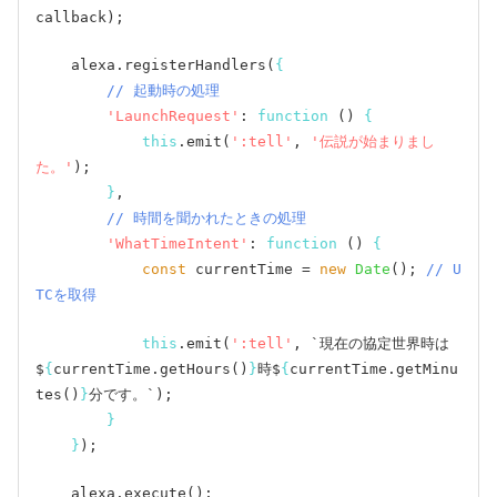
callback);

    alexa.registerHandlers(
{
// 起動時の処理
'LaunchRequest'
: 
function
 () 
{
this
.emit(
':tell'
, 
'伝説が始まりまし
た。'
);

}
,

// 時間を聞かれたときの処理
'WhatTimeIntent'
: 
function
 () 
{
const
 currentTime = 
new
Date
(); 
// U
TCを取得
this
.emit(
':tell'
, `現在の協定世界時は
$
{
currentTime.getHours()
}
時$
{
currentTime.getMinu
tes()
}
分です。`);

}
}
);
