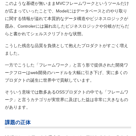
このような基礎が無いままMVCフレームワークというツールだけ
が広まっていったことで、Modelにはデータベースとのやり取り
に関する情報が溢れて本質的なデータ構造やビジネスロジックが
霞み、Controlerには漏れ出したビジネスロジックや分岐がだらだ
らと書かれてシェルスクリプトかな状態。
こうした残念な品質を負債として抱えたプロダクトがすごく増え
ました。
一方でこうした「フレームワーク」と言う形で提供された開発ワ
ークフローはweb開発のハードルを大幅に引き下げ、実に多くの
プロダクトの誕生に世界中で貢献しています。
そういう意味では数多あるOSSプロダクトの中でも「フレームワ
ーク」と言うカテゴリが実世界に及ぼした益は非常に大きなもの
があります。
課題の正体