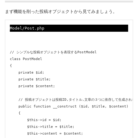
まず機能を削った投稿オブジェクトから見てみましょう。
Model/Post.php
// シンプルな投稿オブジェクトを表現するPostModel

class PostModel

{

    private $id;

    private $title;

    private $content;

    // 投稿オブジェクトは投稿ID,タイトル,文章の３つに依存して生成される

    public function __construct ($id, $title, $content)

    {

        $this->id = $id;

        $this->title = $title;

        $this->content = $content;
