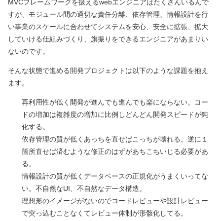
MVCフレームワークを扱えるwebエンジニアはたくさんいるんで
すが、モジュール間の適切な責任分離、依存管理、情報設計を行
い事業のスケールに合わせてシステムを安心、安全に拡張、拡大
していける仕組みづくり、旗振りをできるエンジニアがあまりい
ないのです。
そんな状態で進める開発プロジェクトは以下のような課題を抱え
ます。
再利用性が低く開発が進んでも進んでも楽にならない。コー
ドの増加は複雑度の増加に比例しどんどん開発スピードが鈍
化する。
依存管理の質が低くあっちを直せばこっちが壊れる。逆に１
箇所直せば済むような修正のはずがあちこちいじる必要があ
る。
情報設計の質が低くデータベースの正規化がうまくいってな
い。不自然なUI、不自然なデータ構造。
理想形のイメージがないのでコードレビューや設計レビュー
で突っ込むことなくてレビュー体制が形骸化してる。