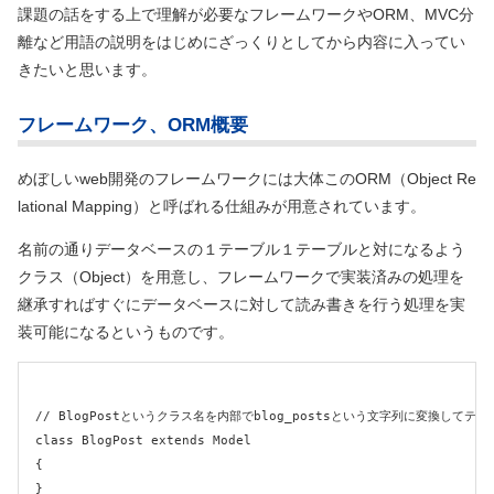
課題の話をする上で理解が必要なフレームワークやORM、MVC分
離など用語の説明をはじめにざっくりとしてから内容に入ってい
きたいと思います。
フレームワーク、ORM概要
めぼしいweb開発のフレームワークには大体このORM（Object Re
lational Mapping）と呼ばれる仕組みが用意されています。
名前の通りデータベースの１テーブル１テーブルと対になるよう
クラス（Object）を用意し、フレームワークで実装済みの処理を
継承すればすぐにデータベースに対して読み書きを行う処理を実
装可能になるというものです。
// BlogPostというクラス名を内部でblog_postsという文字列に変換してテ
class BlogPost extends Model

{

}
