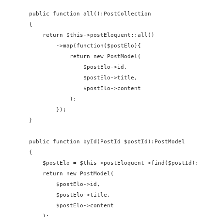
    public function all():PostCollection

    {

        return $this->postEloquent::all()

            ->map(function($postElo){

                return new PostModel(

                    $postElo->id,

                    $postElo->title,

                    $postElo->content

                );

            });

    }

    public function byId(PostId $postId):PostModel

    {

        $postElo = $this->postEloquent->find($postId);

        return new PostModel(

            $postElo->id,

            $postElo->title,

            $postElo->content

        ); 
