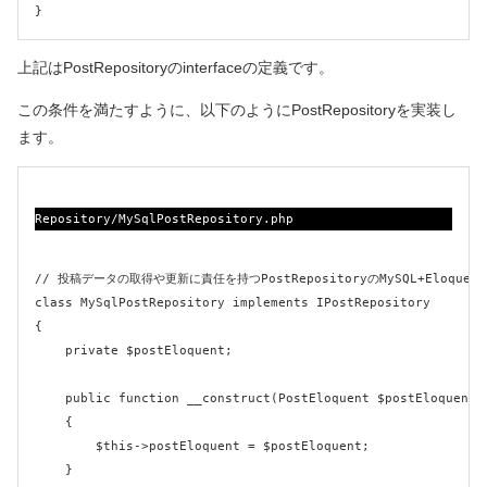
}
上記はPostRepositoryのinterfaceの定義です。
この条件を満たすように、以下のようにPostRepositoryを実装し
ます。
Repository/MySqlPostRepository.php
// 投稿データの取得や更新に責任を持つPostRepositoryのMySQL+Eloquent
class MySqlPostRepository implements IPostRepository

{

    private $postEloquent;

    public function __construct(PostEloquent $postEloquent)

    {

        $this->postEloquent = $postEloquent;

    }
