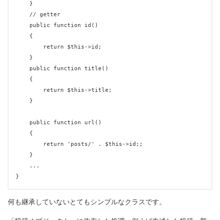
    }

    // getter

    public function id()

    {

        return $this->id;

    }

    public function title()

    {

        return $this->title;

    }

    public function url()

    {

        return 'posts/' . $this->id;;

    }

    ...

何も継承していないとてもシンプルなクラスです。