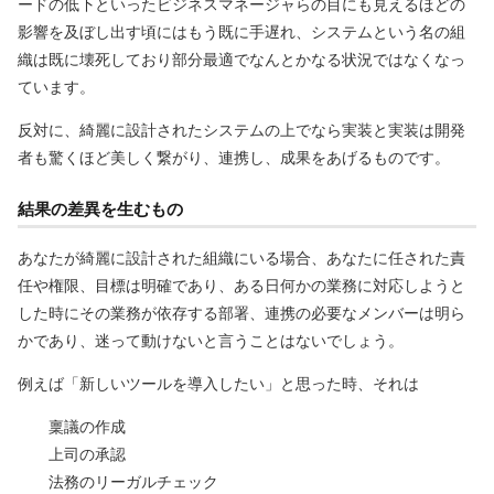
ードの低下といったビジネスマネージャらの目にも見えるほどの
影響を及ぼし出す頃にはもう既に手遅れ、システムという名の組
織は既に壊死しており部分最適でなんとかなる状況ではなくなっ
ています。
反対に、綺麗に設計されたシステムの上でなら実装と実装は開発
者も驚くほど美しく繋がり、連携し、成果をあげるものです。
結果の差異を生むもの
あなたが綺麗に設計された組織にいる場合、あなたに任された責
任や権限、目標は明確であり、ある日何かの業務に対応しようと
した時にその業務が依存する部署、連携の必要なメンバーは明ら
かであり、迷って動けないと言うことはないでしょう。
例えば「新しいツールを導入したい」と思った時、それは
稟議の作成
上司の承認
法務のリーガルチェック