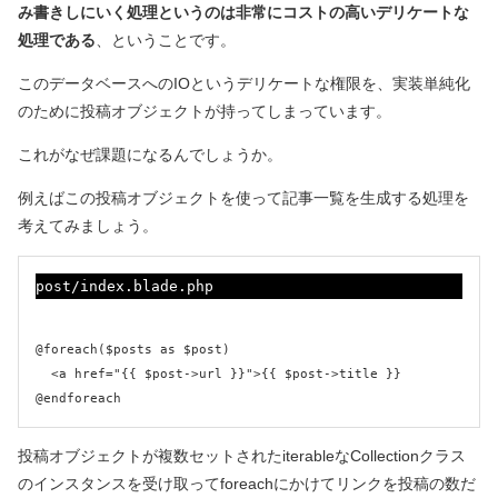
み書きしにいく処理というのは非常にコストの高いデリケートな
処理である
、ということです。
このデータベースへのIOというデリケートな権限を、実装単純化
のために投稿オブジェクトが持ってしまっています。
これがなぜ課題になるんでしょうか。
例えばこの投稿オブジェクトを使って記事一覧を生成する処理を
考えてみましょう。
post/index.blade.php
@foreach($posts as $post)

  <a href="{{ $post->url }}">{{ $post->title }}

投稿オブジェクトが複数セットされたiterableなCollectionクラス
のインスタンスを受け取ってforeachにかけてリンクを投稿の数だ