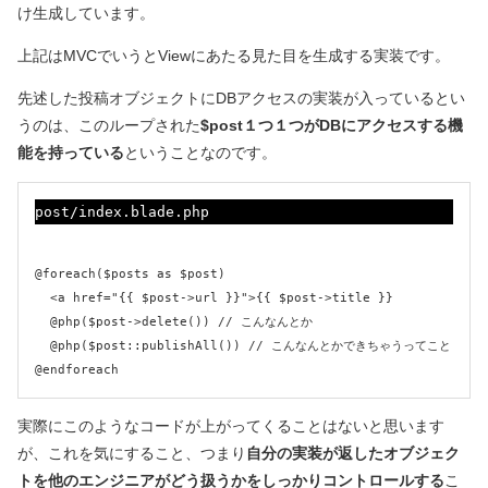
け生成しています。
上記はMVCでいうとViewにあたる見た目を生成する実装です。
先述した投稿オブジェクトにDBアクセスの実装が入っているとい
うのは、このループされた
$post１つ１つがDBにアクセスする機
能を持っている
ということなのです。
post/index.blade.php
@foreach($posts as $post)

  <a href="{{ $post->url }}">{{ $post->title }}

  @php($post->delete()) // こんなんとか

  @php($post::publishAll()) // こんなんとかできちゃうってこと

実際にこのようなコードが上がってくることはないと思います
が、これを気にすること、つまり
自分の実装が返したオブジェク
トを他のエンジニアがどう扱うかをしっかりコントロールする
こ