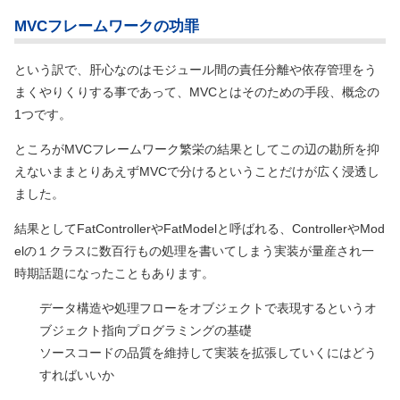
MVCフレームワークの功罪
という訳で、肝心なのはモジュール間の責任分離や依存管理をう
まくやりくりする事であって、MVCとはそのための手段、概念の
1つです。
ところがMVCフレームワーク繁栄の結果としてこの辺の勘所を抑
えないままとりあえずMVCで分けるということだけが広く浸透し
ました。
結果としてFatControllerやFatModelと呼ばれる、ControllerやMod
elの１クラスに数百行もの処理を書いてしまう実装が量産され一
時期話題になったこともあります。
データ構造や処理フローをオブジェクトで表現するというオ
ブジェクト指向プログラミングの基礎
ソースコードの品質を維持して実装を拡張していくにはどう
すればいいか