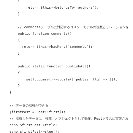
    {

        return $this->belongsTo('authors');

    }

    // commentsテーブルに対応するコメントモデルの複数とリレーションを持つ
    public function comments()

    {

      return $this->hasMany('comments');

    }

    public static function publishAll()

    {

        self::query()->update(['publish_flg' => 1]);

    }

}

// データの取得ができる

$firstPost = Post::first();

// 取得したデータは「投稿」オブジェクトとして動作、Postクラスに実装された
echo $firstPost->title;

echo $firstPost->slug();
