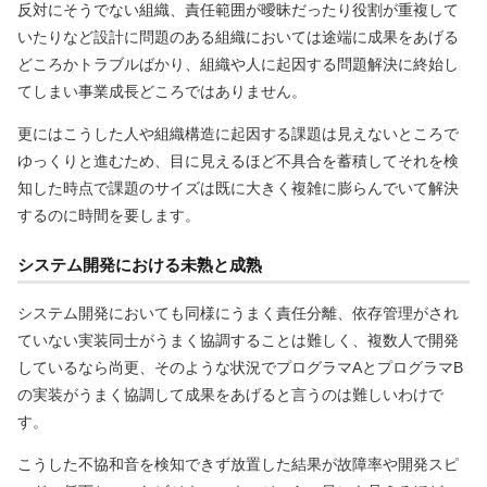
反対にそうでない組織、責任範囲が曖昧だったり役割が重複して
いたりなど設計に問題のある組織においては途端に成果をあげる
どころかトラブルばかり、組織や人に起因する問題解決に終始し
てしまい事業成長どころではありません。
更にはこうした人や組織構造に起因する課題は見えないところで
ゆっくりと進むため、目に見えるほど不具合を蓄積してそれを検
知した時点で課題のサイズは既に大きく複雑に膨らんでいて解決
するのに時間を要します。
システム開発における未熟と成熟
システム開発においても同様にうまく責任分離、依存管理がされ
ていない実装同士がうまく協調することは難しく、複数人で開発
しているなら尚更、そのような状況でプログラマAとプログラマB
の実装がうまく協調して成果をあげると言うのは難しいわけで
す。
こうした不協和音を検知できず放置した結果が故障率や開発スピ