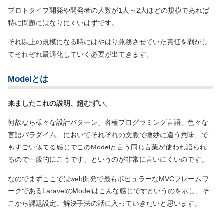
プロトタイプ開発や開発者の人数が1人～2人ほどの規模であれば
特に問題にはなりにくいはずです。
それ以上の規模になる時にはやはり兼務させていた責任を剥がし
てそれぞれ最適化していく必要が出てきます。
Modelとは
来ましたこれの説明、超むずい。
何故なら様々な設計パターン、各種プログラミング言語、色々な
言語パラダイム、においてそれぞれの文脈で微妙に違う意味、で
もすごい似てる感じでこのModelと言う同じ言葉が使われ語られ
るので一般的にこうです、というのが非常に言いにくいのです。
なのでまずここではweb開発で最もポピュラーなMVCフレームワ
ークであるLaravelのModelはこんな感じですというのを示し、そ
こから課題設定、解決手法の話に入っていきたいと思います。