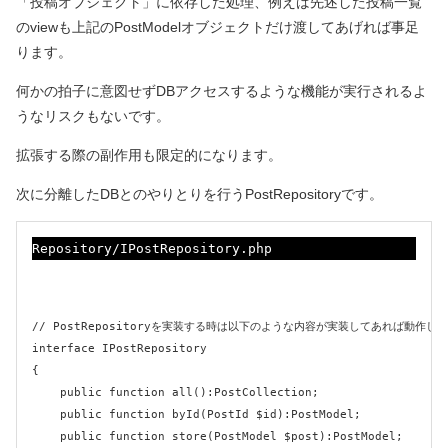
「投稿オブジェクト」に依存した処理、例えば先述した投稿一覧
のviewも上記のPostModelオブジェクトだけ渡してあげれば事足
ります。
何かの拍子に意図せずDBアクセスするような機能が実行されるよ
うなリスクもないです。
拡張する際の副作用も限定的になります。
次に分離したDBとのやりとりを行うPostRepositoryです。
Repository/IPostRepository.php
// PostRepositoryを実装する時は以下のような内容が実装してあれば動作
interface IPostRepository

{

    public function all():PostCollection;

    public function byId(PostId $id):PostModel;

    public function store(PostModel $post):PostModel;
