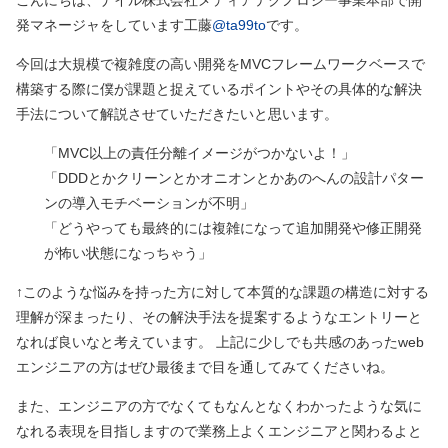
こんにちは、ナイル株式会社メディアテクノロジー事業本部で開
発マネージャをしています工藤
@ta99to
です。
今回は大規模で複雑度の高い開発をMVCフレームワークベースで
構築する際に僕が課題と捉えているポイントやその具体的な解決
手法について解説させていただきたいと思います。
「MVC以上の責任分離イメージがつかないよ！」
「DDDとかクリーンとかオニオンとかあのへんの設計パター
ンの導入モチベーションが不明」
「どうやっても最終的には複雑になって追加開発や修正開発
が怖い状態になっちゃう」
↑このような悩みを持った方に対して本質的な課題の構造に対する
理解が深まったり、その解決手法を提案するようなエントリーと
なれば良いなと考えています。 上記に少しでも共感のあったweb
エンジニアの方はぜひ最後まで目を通してみてくださいね。
また、エンジニアの方でなくてもなんとなくわかったような気に
なれる表現を目指しますので業務上よくエンジニアと関わるよと