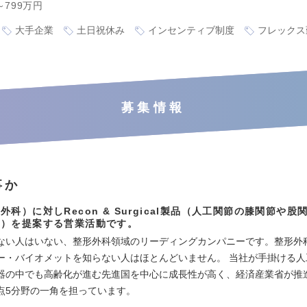
～799万円
大手企業
土日祝休み
インセンティブ制度
フレックス
募集情報
事か
外科）に対しRecon & Surgical製品（人工関節の膝関節や股
当）を提案する営業活動です。
ない人はいない、整形外科領域のリーディングカンパニーです。整形外
ー・バイオメットを知らない人はほとんどいません。 当社が手掛ける人
器の中でも高齢化が進む先進国を中心に成長性が高く、経済産業省が推
点5分野の一角を担っています。