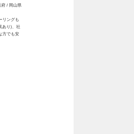
阪府 / 岡山県
ーリングも
異あり)、社
な方でも安