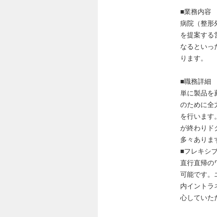
■業務内容
病院（整形外
を提案する
なるといっ
ります。
■職務詳細
単に製品を
のために全
を行います
が終わりド
多々ありま
■フレキシ
直行直帰の
可能です。
内イントラ
心していた