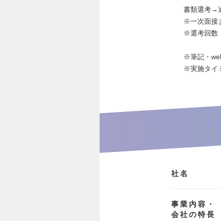
書類選考→
※一次面接
※選考回数
※筆記・we
※実施タイ
社名
事業内容・
会社の特長