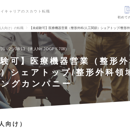
ハイキャリアのスカウト転職
初めて
法人向け）の転職
【未経験可】医療機器営業（整形外科/人工関節）シェアトップ/整形
/31～26/08/13
求人No.JOGPY-708
験可】医療機器営業（整形外
）シェアトップ/整形外科領
ィングカンパニー
人向け）