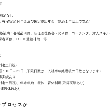
有
 補足なし
：有 確定給付年金及び確定拠出年金（勤続１年以上で支給）
資格補助：各製品研修、新任管理職者への研修、コーチング、対人スキル
課者研修、TOEIC受験補助 等
は
制(土日祝)
暇：10日～21日（下限日数は、入社半年経過後の日数となります）
得実績あり
日制(土日祝)、年末年始、産休・育休制度(取得実績あり)
の連続休暇あり
考プロセスか