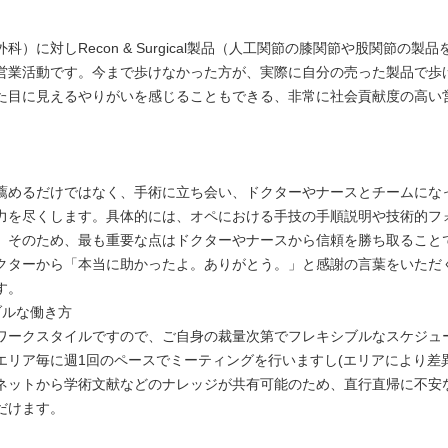
科）に対しRecon & Surgical製品（人工関節の膝関節や股関節の製
営業活動です。今まで歩けなかった方が、実際に自分の売った製品で歩
た目に見えるやりがいを感じることもできる、非常に社会貢献度の高い
薦めるだけではなく、手術に立ち会い、ドクターやナースとチームにな
力を尽くします。具体的には、オペにおける手技の手順説明や技術的フ
。そのため、最も重要な点はドクターやナースから信頼を勝ち取ること
クターから「本当に助かったよ。ありがとう。」と感謝の言葉をいただ
す。
ブルな働き方
ワークスタイルですので、ご自身の裁量次第でフレキシブルなスケジュ
エリア毎に週1回のペースでミーティングを行いますし(エリアにより差
ネットから学術文献などのナレッジが共有可能のため、直行直帰に不安
だけます。