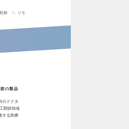
勤務
リモ
関節の製品
科のドクタ
工関節領域
進する医療