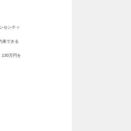
インセンティ
約束できる
130万円を