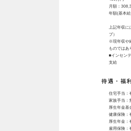
月額：308,3
年額(基本給)：
上記年収に
ブ）
※現年収や
ものではあ
■インセン
支給
待遇・福
住宅手当：
家族手当：
厚生年金基
健康保険：
厚生年金：
雇用保険：