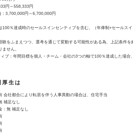
33円～558,333円
3,700,000円～6,700,000円
は100％達成時のセールスインセンティブを含む。（年俸制+セールス
経験をふまえつつ、選考を通じて変動する可能性がある為、上記条件を
りません。
ティブ：年間目標を個人・チーム・会社の3つの軸で100％達成した場合、
利厚生は
有 会社都合により転居を伴う人事異動の場合は、住宅手当
無 補足なし
金：無 補足なし
有
有
有