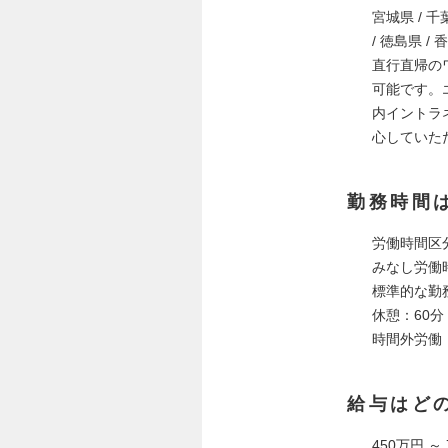
宮城県 / 千葉
/ 徳島県 / 
直行直帰の
可能です。
内イントラ
心していた
勤務時間
労働時間区
みなし労働時
標準的な勤務
休憩：60分（
時間外労働
給与はど
450万円 ～