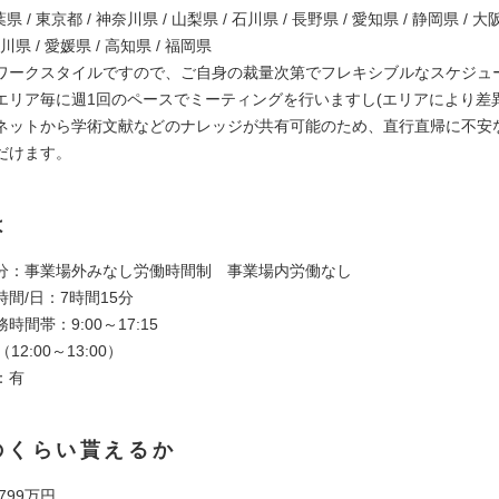
県 / 東京都 / 神奈川県 / 山梨県 / 石川県 / 長野県 / 愛知県 / 静岡県 / 大
香川県 / 愛媛県 / 高知県 / 福岡県
ワークスタイルですので、ご自身の裁量次第でフレキシブルなスケジュ
エリア毎に週1回のペースでミーティングを行いますし(エリアにより差
ネットから学術文献などのナレッジが共有可能のため、直行直帰に不安
だけます。
は
分：事業場外みなし労働時間制 事業場内労働なし
間/日：7時間15分
時間帯：9:00～17:15
12:00～13:00）
：有
のくらい貰えるか
 799万円