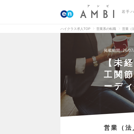
若手
ハイクラス求人TOP
営業系の転職
営業（
掲載期間
26/07
【未経
工関節
ーデ
営業（法