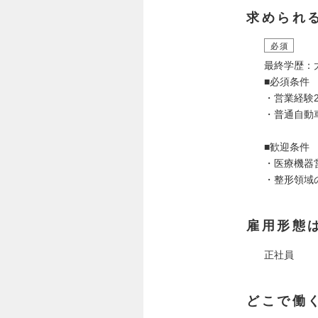
求められ
必須
最終学歴：
■必須条件
・営業経験
・普通自動
■歓迎条件
・医療機器
・整形領域
雇用形態
正社員
どこで働