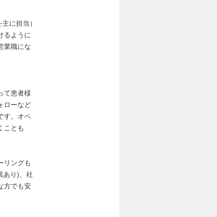
品を主に担当）
けるように
営業職にな
って患者様
ォローなど
です。オペ
くことも
ーリングも
異あり)、社
な方でも安