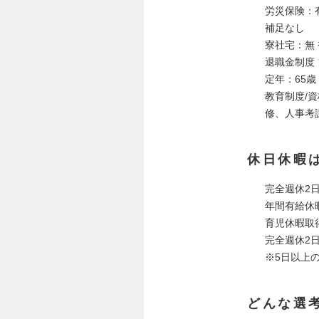
労災保険：
補足なし
寮社宅：無
退職金制度
定年：65歳
教育制度/
修、人事考
休日休暇
完全週休2日
年間有給休
育児休暇取
完全週休2
※5日以上
どんな選