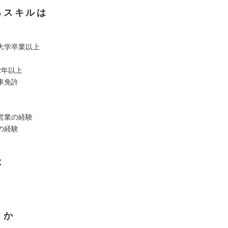
るスキルは
大学卒業以上
2年以上
車免許
営業の経験
の経験
は
くか